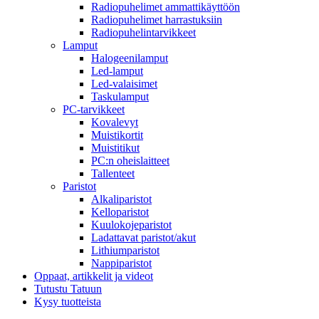
Radiopuhelimet ammattikäyttöön
Radiopuhelimet harrastuksiin
Radiopuhelintarvikkeet
Lamput
Halogeenilamput
Led-lamput
Led-valaisimet
Taskulamput
PC-tarvikkeet
Kovalevyt
Muistikortit
Muistitikut
PC:n oheislaitteet
Tallenteet
Paristot
Alkaliparistot
Kelloparistot
Kuulokojeparistot
Ladattavat paristot/akut
Lithiumparistot
Nappiparistot
Oppaat, artikkelit ja videot
Tutustu Tatuun
Kysy tuotteista