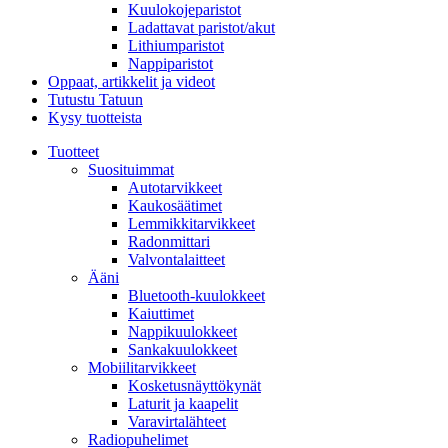
Kuulokojeparistot
Ladattavat paristot/akut
Lithiumparistot
Nappiparistot
Oppaat, artikkelit ja videot
Tutustu Tatuun
Kysy tuotteista
Tuotteet
Suosituimmat
Autotarvikkeet
Kaukosäätimet
Lemmikkitarvikkeet
Radonmittari
Valvontalaitteet
Ääni
Bluetooth-kuulokkeet
Kaiuttimet
Nappikuulokkeet
Sankakuulokkeet
Mobiilitarvikkeet
Kosketusnäyttökynät
Laturit ja kaapelit
Varavirtalähteet
Radiopuhelimet