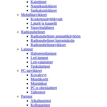
Kaiuttimet
Nappikuulokkeet
Sankakuulokkeet
Mobiilitarvikkeet
Kosketusnäyttökynät
Laturit ja kaapelit
Varavirtalähteet
Radiopuhelimet
Radiopuhelimet ammattikäyttöön
Radiopuhelimet harrastuksiin
Radiopuhelintarvikkeet
Lamput
Halogeenilamput
Led-lamput
Led-valaisimet
Taskulamput
PC-tarvikkeet
Kovalevyt
Muistikortit
Muistitikut
PC:n oheislaitteet
Tallenteet
Paristot
Alkaliparistot
Kelloparistot