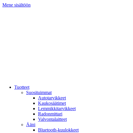
Mene sisältöön
Tuotteet
Suosituimmat
Autotarvikkeet
Kaukosäätimet
Lemmikkitarvikkeet
Radonmittari
Valvontalaitteet
Ääni
Bluetooth-kuulokkeet