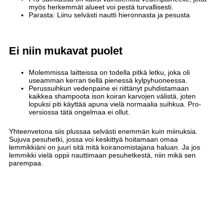
myös herkemmät alueet voi pestä turvallisesti.
Parasta: Liinu selvästi nautti hieronnasta ja pesusta
Ei niin mukavat puolet
Molemmissa laitteissa on todella pitkä letku, joka oli
useamman kerran tiellä pienessä kylpyhuoneessa.
Perussuihkun vedenpaine ei riittänyt puhdistamaan
kaikkea shampoota ison koiran karvojen välistä, joten
lopuksi piti käyttää apuna vielä normaalia suihkua. Pro-
versiossa tätä ongelmaa ei ollut.
Yhteenvetona siis plussaa selvästi enemmän kuin miinuksia.
Sujuva pesuhetki, jossa voi keskittyä hoitamaan omaa
lemmikkiäni on juuri sitä mitä koiranomistajana haluan. Ja jos
lemmikki vielä oppii nauttimaan pesuhetkestä, niin mikä sen
parempaa.