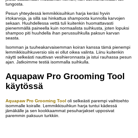
tungosta.
Pesun yhteydessä lemmikkisuihkun harja keräsi hyvin
irtokarvoja, ja sillä sai hinkattua shampoota kunnolla karvojen
sekaan. Huuhdellessa vettä tuli kuitenkin huomattavasti
pienemmällä paineella kuin normaalista suihkusta, joten lopuksi
shampoo piti huuhdella ihan perussuihkulla paksun karvan
seasta.
Isomman ja tuuheakarvaisemman koiran kanssa tämä pienempi
lemmikkisuihkuversio siis ei ollut oikea valinta. Liinu kuitenkin
näytti selkeästi nauttivan vesihieronnasta ja istui rauhassa pesun
ajan. Jatkoimme testiä isommalla suihkulla.
Aquapaw Pro Grooming Tool
käytössä
Aquapaw Pro Grooming Tool
oli selkeästi parempi vaihtoehto
isommalle koiralle. Lemmikkisuihkun harja tuntui kädessä
jämäkälle ja sen kookkaammat pesuharjakset upposivat
paremmin paksuun turkkiin.