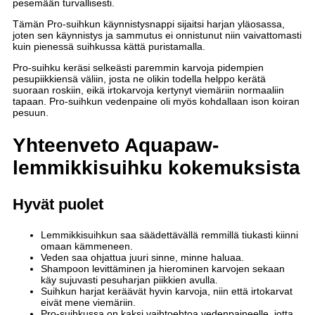
pesemään turvallisesti.
Tämän Pro-suihkun käynnistysnappi sijaitsi harjan yläosassa,
joten sen käynnistys ja sammutus ei onnistunut niin vaivattomasti
kuin pienessä suihkussa kättä puristamalla.
Pro-suihku keräsi selkeästi paremmin karvoja pidempien
pesupiikkiensä väliin, josta ne olikin todella helppo kerätä
suoraan roskiin, eikä irtokarvoja kertynyt viemäriin normaaliin
tapaan. Pro-suihkun vedenpaine oli myös kohdallaan ison koiran
pesuun.
Yhteenveto Aquapaw-
lemmikkisuihku kokemuksista
Hyvät puolet
Lemmikkisuihkun saa säädettävällä remmillä tiukasti kiinni
omaan kämmeneen.
Veden saa ohjattua juuri sinne, minne haluaa.
Shampoon levittäminen ja hierominen karvojen sekaan
käy sujuvasti pesuharjan piikkien avulla.
Suihkun harjat keräävät hyvin karvoja, niin että irtokarvat
eivät mene viemäriin.
Pro-suihkussa on kaksi vaihtoehtoa vedenpaineelle, jotta