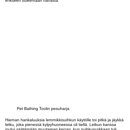
erikseen sulkemaan hanasta.
Pet Bathing Toolin pesuharja
Hieman hankaluuksia lemmikkisuihkun käytölle toi pitkä ja jäykkä
letku, joka pienessä kylpyhuoneessa oli tiellä. Letkun kanssa
joutui säätämään muutaman kerran, kun suihkunurkkaan tuli