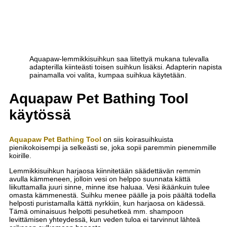
Aquapaw-lemmikkisuihkun saa liitettyä mukana tulevalla
adapterilla kiinteästi toisen suihkun lisäksi. Adapterin napista
painamalla voi valita, kumpaa suihkua käytetään.
Aquapaw Pet Bathing Tool
käytössä
Aquapaw Pet Bathing Tool
on siis koirasuihkuista
pienikokoisempi ja selkeästi se, joka sopii paremmin pienemmille
koirille.
Lemmikkisuihkun harjaosa kiinnitetään säädettävän remmin
avulla kämmeneen, jolloin vesi on helppo suunnata kättä
liikuttamalla juuri sinne, minne itse haluaa. Vesi ikäänkuin tulee
omasta kämmenestä. Suihku menee päälle ja pois päältä todella
helposti puristamalla kättä nyrkkiin, kun harjaosa on kädessä.
Tämä ominaisuus helpotti pesuhetkeä mm. shampoon
levittämisen yhteydessä, kun veden tuloa ei tarvinnut lähteä