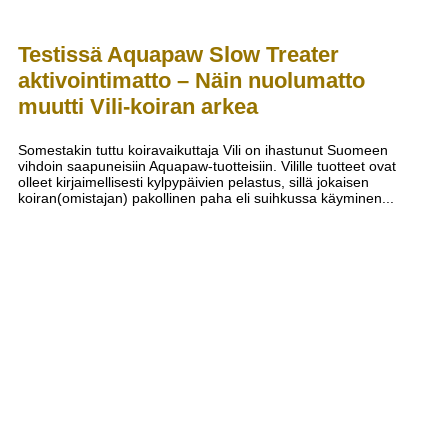
Testissä Aquapaw Slow Treater
aktivointimatto – Näin nuolumatto
muutti Vili-koiran arkea
Somestakin tuttu koiravaikuttaja Vili on ihastunut Suomeen
vihdoin saapuneisiin Aquapaw-tuotteisiin. Vilille tuotteet ovat
olleet kirjaimellisesti kylpypäivien pelastus, sillä jokaisen
koiran(omistajan) pakollinen paha eli suihkussa käyminen...