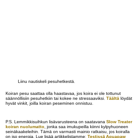
Liinu nautiskeli pesuhetkestä.
Koiran pesu saattaa olla haastavaa, jos koira ei ole tottunut
säännöllisiin pesuhetkiin tai kokee ne stressaaviksi.
Täältä
löydät
hyvät vinkit, joilla koiran peseminen onnistuu.
P.S. Lemmikkisuihkun lisävarusteena on saatavana
Slow Treater
koiran nuolumatto
, jonka saa imukupeilla kiinni kylpyhuoneen
seinäkaakeleihin. Tämä on varmasti mainio ratkaisu, jos koiralla
on iso energia. Lue lisää artikkelistamme:
Testissä Aquapaw