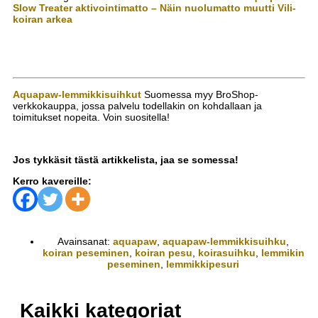
Slow Treater aktivointimatto – Näin nuolumatto muutti Vili-
koiran arkea
Aquapaw-lemmikkisuihkut
Suomessa myy BroShop-
verkkokauppa, jossa palvelu todellakin on kohdallaan ja
toimitukset nopeita. Voin suositella!
Jos tykkäsit tästä artikkelista, jaa se somessa!
Kerro kavereille:
Avainsanat:
aquapaw
,
aquapaw-lemmikkisuihku
,
koiran peseminen
,
koiran pesu
,
koirasuihku
,
lemmikin
peseminen
,
lemmikkipesuri
Kaikki kategoriat