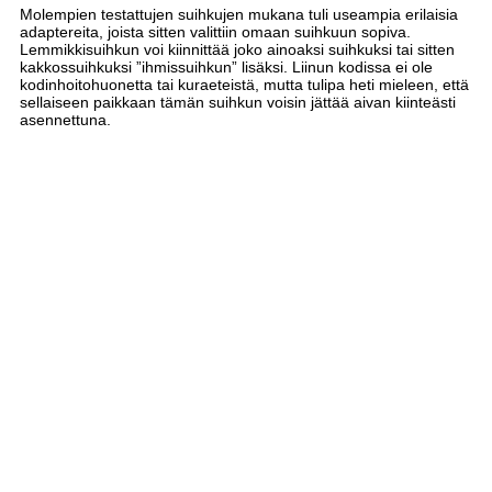
Molempien testattujen suihkujen mukana tuli useampia erilaisia
adaptereita, joista sitten valittiin omaan suihkuun sopiva.
Lemmikkisuihkun voi kiinnittää joko ainoaksi suihkuksi tai sitten
kakkossuihkuksi ”ihmissuihkun” lisäksi. Liinun kodissa ei ole
kodinhoitohuonetta tai kuraeteistä, mutta tulipa heti mieleen, että
sellaiseen paikkaan tämän suihkun voisin jättää aivan kiinteästi
asennettuna.