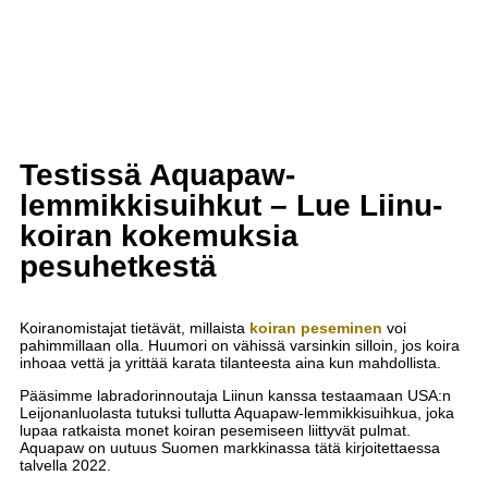
Testissä Aquapaw-
lemmikkisuihkut – Lue Liinu-
koiran kokemuksia
pesuhetkestä
Koiranomistajat tietävät, millaista
koiran peseminen
voi
pahimmillaan olla. Huumori on vähissä varsinkin silloin, jos koira
inhoaa vettä ja yrittää karata tilanteesta aina kun mahdollista.
Pääsimme labradorinnoutaja Liinun kanssa testaamaan USA:n
Leijonanluolasta tutuksi tullutta Aquapaw-lemmikkisuihkua, joka
lupaa ratkaista monet koiran pesemiseen liittyvät pulmat.
Aquapaw on uutuus Suomen markkinassa tätä kirjoitettaessa
talvella 2022.