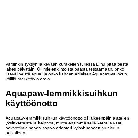
Varsinkin syksyn ja kevään kurakelien tullessa Liinu pitää pestä
lähes päivittäin. Oli mielenkiintoista päästä testaamaan, onko
lisävälineistä apua, ja onko kahden erilaisen Aquapaw-suihkun
välillä merkittäviä eroja.
Aquapaw-lemmikkisuihkun
käyttöönotto
Aquapaw-lemmikkisuihkun käyttöönotto oli jälkeenpäin ajatellen
yksinkertaista ja helppoa, mutta ensimmäisellä kerralla vaati
hoksottimia saada sopiva adapteri kylpyhuoneen suihkuun
paikalleen.