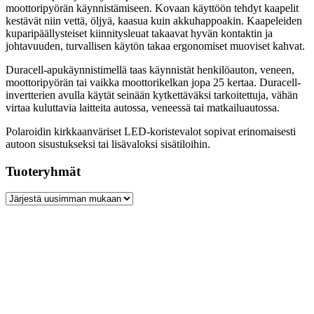
moottoripyörän käynnistämiseen. Kovaan käyttöön tehdyt kaapelit
kestävät niin vettä, öljyä, kaasua kuin akkuhappoakin. Kaapeleiden
kuparipäällysteiset kiinnitysleuat takaavat hyvän kontaktin ja
johtavuuden, turvallisen käytön takaa ergonomiset muoviset kahvat.
Duracell-apukäynnistimellä taas
käynnistät henkilöauton, veneen,
moottoripyörän tai vaikka moottorikelkan jopa 25 kertaa. Duracell-
invertterien avulla käytät seinään kytkettäväksi tarkoitettuja, vähän
virtaa kuluttavia laitteita autossa, veneessä tai matkailuautossa.
Polaroidin kirkkaanväriset LED-koristevalot sopivat erinomaisesti
autoon sisustukseksi tai lisävaloksi sisätiloihin.
Tuoteryhmät