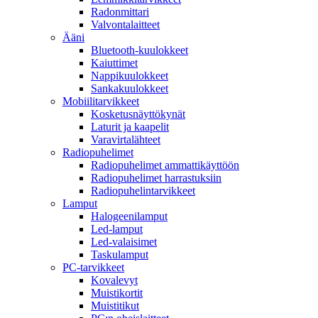
Radonmittari
Valvontalaitteet
Ääni
Bluetooth-kuulokkeet
Kaiuttimet
Nappikuulokkeet
Sankakuulokkeet
Mobiilitarvikkeet
Kosketusnäyttökynät
Laturit ja kaapelit
Varavirtalähteet
Radiopuhelimet
Radiopuhelimet ammattikäyttöön
Radiopuhelimet harrastuksiin
Radiopuhelintarvikkeet
Lamput
Halogeenilamput
Led-lamput
Led-valaisimet
Taskulamput
PC-tarvikkeet
Kovalevyt
Muistikortit
Muistitikut