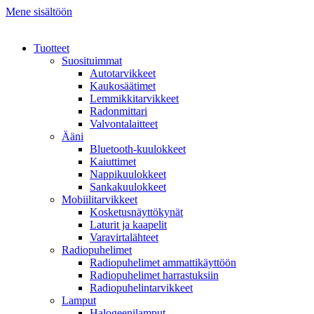
Mene sisältöön
Tuotteet
Suosituimmat
Autotarvikkeet
Kaukosäätimet
Lemmikkitarvikkeet
Radonmittari
Valvontalaitteet
Ääni
Bluetooth-kuulokkeet
Kaiuttimet
Nappikuulokkeet
Sankakuulokkeet
Mobiilitarvikkeet
Kosketusnäyttökynät
Laturit ja kaapelit
Varavirtalähteet
Radiopuhelimet
Radiopuhelimet ammattikäyttöön
Radiopuhelimet harrastuksiin
Radiopuhelintarvikkeet
Lamput
Halogeenilamput