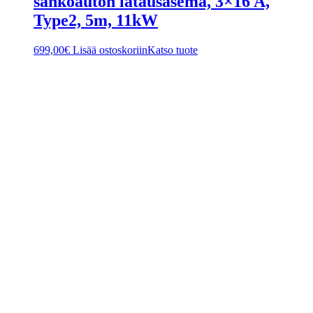
sähköauton latausasema, 3×16 A,
Type2, 5m, 11kW
699,00
€
Lisää ostoskoriin
Katso tuote