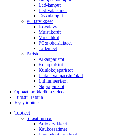
Led-lamput
Led-valaisimet
Taskulamput
PC-tarvikkeet
Kovalevyt
Muistikortit
Muistitikut
PC:n oheislaitteet
Tallenteet
Paristot
Alkaliparistot
Kelloparistot
Kuulokojeparistot
Ladattavat paristot/akut
Lithiumparistot
Nappiparistot
Oppaat, artikkelit ja videot
Tutustu Tatuun
Kysy tuotteista
Tuotteet
Suosituimmat
Autotarvikkeet
Kaukosäätimet
Lemmikkitarvikkeet