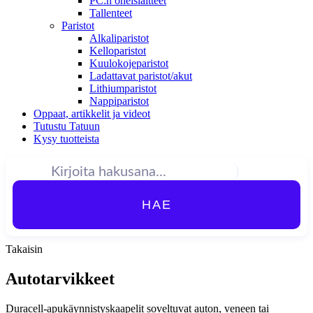
PC:n oheislaitteet
Tallenteet
Paristot
Alkaliparistot
Kelloparistot
Kuulokojeparistot
Ladattavat paristot/akut
Lithiumparistot
Nappiparistot
Oppaat, artikkelit ja videot
Tutustu Tatuun
Kysy tuotteista
HAE
Takaisin
Autotarvikkeet
Duracell-apukäynnistyskaapelit soveltuvat auton, veneen tai