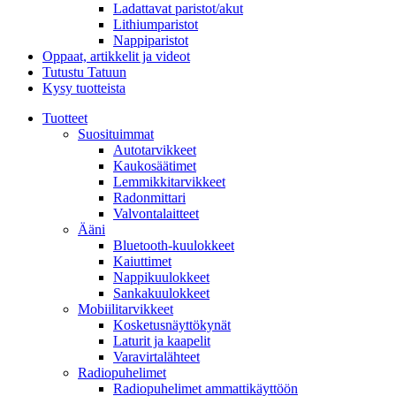
Ladattavat paristot/akut
Lithiumparistot
Nappiparistot
Oppaat, artikkelit ja videot
Tutustu Tatuun
Kysy tuotteista
Tuotteet
Suosituimmat
Autotarvikkeet
Kaukosäätimet
Lemmikkitarvikkeet
Radonmittari
Valvontalaitteet
Ääni
Bluetooth-kuulokkeet
Kaiuttimet
Nappikuulokkeet
Sankakuulokkeet
Mobiilitarvikkeet
Kosketusnäyttökynät
Laturit ja kaapelit
Varavirtalähteet
Radiopuhelimet
Radiopuhelimet ammattikäyttöön