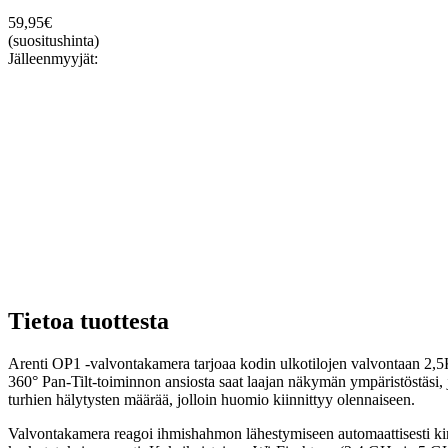
59,95
€
(suositushinta)
Jälleenmyyjät:
Tietoa tuottesta
Arenti OP1 -valvontakamera tarjoaa kodin ulkotilojen valvontaan 2,
360° Pan-Tilt-toiminnon ansiosta saat laajan näkymän ympäristöstäsi,
turhien hälytysten määrää, jolloin huomio kiinnittyy olennaiseen.
Valvontakamera reagoi ihmishahmon lähestymiseen automaattisesti kirkk