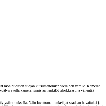
vat monipuolisen suojan kutsumattomien vieraiden varalle. Kameran
koälyn avulla kamera tunnistaa henkilöt tehokkaasti ja vähentää
ytysilmoituksella. Näin luvattomat tunkeilijat saadaan havaituksi ja