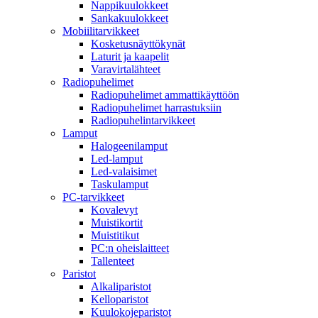
Nappikuulokkeet
Sankakuulokkeet
Mobiilitarvikkeet
Kosketusnäyttökynät
Laturit ja kaapelit
Varavirtalähteet
Radiopuhelimet
Radiopuhelimet ammattikäyttöön
Radiopuhelimet harrastuksiin
Radiopuhelintarvikkeet
Lamput
Halogeenilamput
Led-lamput
Led-valaisimet
Taskulamput
PC-tarvikkeet
Kovalevyt
Muistikortit
Muistitikut
PC:n oheislaitteet
Tallenteet
Paristot
Alkaliparistot
Kelloparistot
Kuulokojeparistot