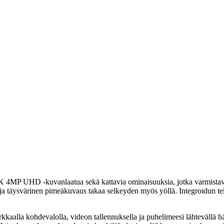
5K 4MP UHD -kuvanlaatua sekä kattavia ominaisuuksia, jotka varmista
 ja täysvärinen pimeäkuvaus takaa selkeyden myös yöllä. Integroidun te
aalla kohdevalolla, videon tallennuksella ja puhelimeesi lähtevällä häl