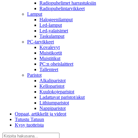
Radiopuhelimet harrastuksiin
Radiopuhelintarvikkeet
Lamput
Halogeenilamput
Led-lamput
Led-valaisimet
Taskulamput
PC-tarvikkeet
Kovalevyt
Muistikortit
Muistitikut
PC:n oheislaitteet
Tallenteet
Paristot
Alkaliparistot
Kelloparistot
Kuulokojeparistot
Ladattavat paristot/akut
Lithiumparistot
Nappiparistot
Oppaat, artikkelit ja videot
Tutustu Tatuun
Kysy tuotteista