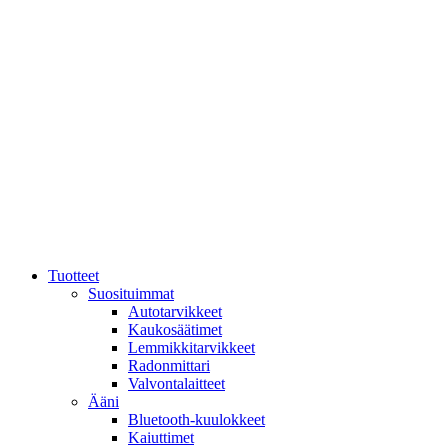
Mene
sisältöön
Tuotteet
Suosituimmat
Autotarvikkeet
Kaukosäätimet
Lemmikkitarvikkeet
Radonmittari
Valvontalaitteet
Ääni
Bluetooth-kuulokkeet
Kaiuttimet