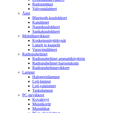
Radonmittari
Valvontalaitteet
Ääni
Bluetooth-kuulokkeet
Kaiuttimet
Nappikuulokkeet
Sankakuulokkeet
Mobiilitarvikkeet
Kosketusnäyttökynät
Laturit ja kaapelit
Varavirtalähteet
Radiopuhelimet
Radiopuhelimet ammattikäyttöön
Radiopuhelimet harrastuksiin
Radiopuhelintarvikkeet
Lamput
Halogeenilamput
Led-lamput
Led-valaisimet
Taskulamput
PC-tarvikkeet
Kovalevyt
Muistikortit
Muistitikut