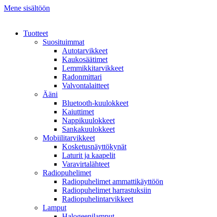
Mene sisältöön
Tuotteet
Suosituimmat
Autotarvikkeet
Kaukosäätimet
Lemmikkitarvikkeet
Radonmittari
Valvontalaitteet
Ääni
Bluetooth-kuulokkeet
Kaiuttimet
Nappikuulokkeet
Sankakuulokkeet
Mobiilitarvikkeet
Kosketusnäyttökynät
Laturit ja kaapelit
Varavirtalähteet
Radiopuhelimet
Radiopuhelimet ammattikäyttöön
Radiopuhelimet harrastuksiin
Radiopuhelintarvikkeet
Lamput
Halogeenilamput