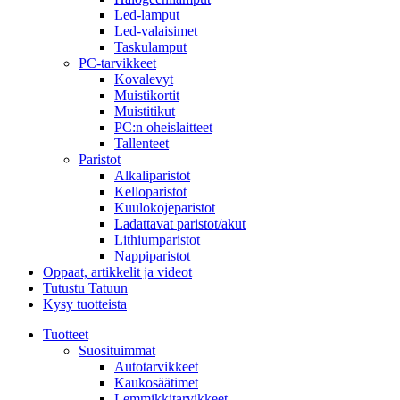
Led-lamput
Led-valaisimet
Taskulamput
PC-tarvikkeet
Kovalevyt
Muistikortit
Muistitikut
PC:n oheislaitteet
Tallenteet
Paristot
Alkaliparistot
Kelloparistot
Kuulokojeparistot
Ladattavat paristot/akut
Lithiumparistot
Nappiparistot
Oppaat, artikkelit ja videot
Tutustu Tatuun
Kysy tuotteista
Tuotteet
Suosituimmat
Autotarvikkeet
Kaukosäätimet
Lemmikkitarvikkeet