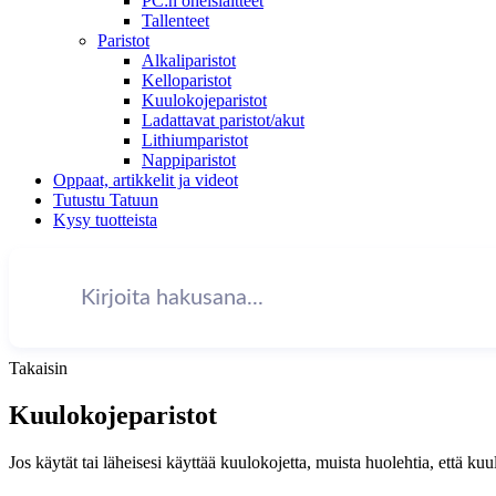
PC:n oheislaitteet
Tallenteet
Paristot
Alkaliparistot
Kelloparistot
Kuulokojeparistot
Ladattavat paristot/akut
Lithiumparistot
Nappiparistot
Oppaat, artikkelit ja videot
Tutustu Tatuun
Kysy tuotteista
Takaisin
Kuulokojeparistot
Jos käytät tai läheisesi käyttää kuulokojetta, muista huolehtia, että ku