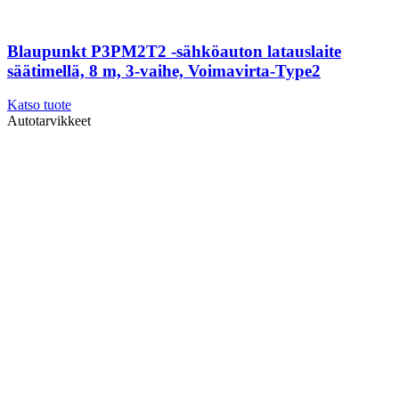
Blaupunkt P3PM2T2 -sähköauton latauslaite
säätimellä, 8 m, 3-vaihe, Voimavirta-Type2
Katso tuote
Autotarvikkeet