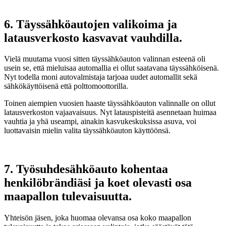
6. Täyssähköautojen valikoima ja
latausverkosto kasvavat vauhdilla.
Vielä muutama vuosi sitten täyssähköauton valinnan esteenä oli
usein se, että mieluisaa automallia ei ollut saatavana täyssähköisenä.
Nyt todella moni autovalmistaja tarjoaa uudet automallit sekä
sähkökäyttöisenä että polttomoottorilla.
Toinen aiempien vuosien haaste täyssähköauton valinnalle on ollut
latausverkoston vajaavaisuus. Nyt latauspisteitä asennetaan huimaa
vauhtia ja yhä useampi, ainakin kasvukeskuksissa asuva, voi
luottavaisin mielin valita täyssähköauton käyttöönsä.
7. Työsuhdesähköauto kohentaa
henkilöbrändiäsi ja koet olevasti osa
maapallon tulevaisuutta.
Yhteisön jäsen, joka huomaa olevansa osa koko maapallon