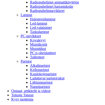
Radiopuhelimet ammattikäyttöön
Radiopuhelimet harrastuksiin
Radiopuhelintarvikkeet
Lamput
Halogeenilamput
Led-lamput
Led-valaisimet
Taskulamput
PC-tarvikkeet
Kovalevyt
Muistikortit
Muistitikut
PC:n oheislaitteet
Tallenteet
Paristot
Alkaliparistot
Kelloparistot
Kuulokojeparistot
Ladattavat paristot/akut
Lithiumparistot
Nappiparistot
Oppaat, artikkelit ja videot
Tutustu Tatuun
Kysy tuotteista