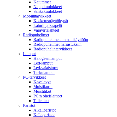
Kaiuttimet
Nappikuulokkeet
Sankakuulokkeet
Mobiilitarvikkeet
Kosketusnäyttökynät
Laturit ja kaapelit
Varavirtalähteet
Radiopuhelimet
Radiopuhelimet ammattikäyttöön
Radiopuhelimet harrastuksiin
Radiopuhelintarvikkeet
Lamput
Halogeenilamput
Led-lamput
Led-valaisimet
Taskulamput
PC-tarvikkeet
Kovalevyt
Muistikortit
Muistitikut
PC:n oheislaitteet
Tallenteet
Paristot
Alkaliparistot
Kelloparistot