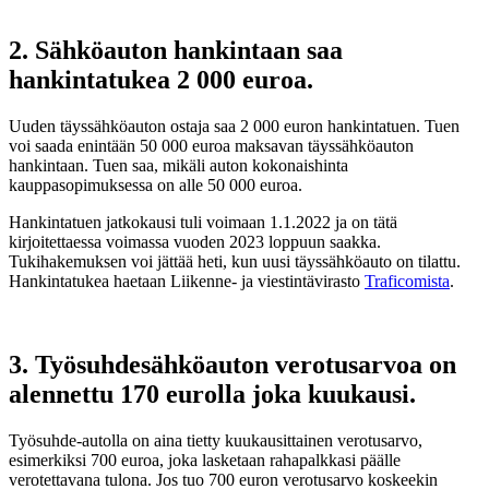
2. Sähköauton hankintaan saa
hankintatukea 2 000 euroa.
Uuden täyssähköauton ostaja saa 2 000 euron hankintatuen. Tuen
voi saada enintään 50 000 euroa maksavan täyssähköauton
hankintaan. Tuen saa, mikäli auton kokonaishinta
kauppasopimuksessa on alle 50 000 euroa.
Hankintatuen jatkokausi tuli voimaan 1.1.2022 ja on tätä
kirjoitettaessa voimassa vuoden 2023 loppuun saakka.
Tukihakemuksen voi jättää heti, kun uusi täyssähköauto on tilattu.
Hankintatukea haetaan Liikenne- ja viestintävirasto
Traficomista
.
3. Työsuhdesähköauton verotusarvoa on
alennettu 170 eurolla joka kuukausi.
Työsuhde-autolla on aina tietty kuukausittainen verotusarvo,
esimerkiksi 700 euroa, joka lasketaan rahapalkkasi päälle
verotettavana tulona. Jos tuo 700 euron verotusarvo koskeekin