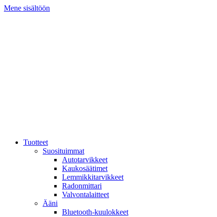
Mene sisältöön
Tuotteet
Suosituimmat
Autotarvikkeet
Kaukosäätimet
Lemmikkitarvikkeet
Radonmittari
Valvontalaitteet
Ääni
Bluetooth-kuulokkeet