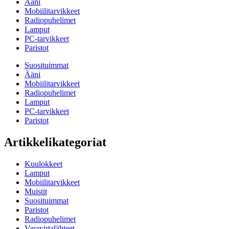
Ääni
Mobiilitarvikkeet
Radiopuhelimet
Lamput
PC-tarvikkeet
Paristot
Suosituimmat
Ääni
Mobiilitarvikkeet
Radiopuhelimet
Lamput
PC-tarvikkeet
Paristot
Artikkelikategoriat
Kuulokkeet
Lamput
Mobiilitarvikkeet
Muistit
Suosituimmat
Paristot
Radiopuhelimet
Varavirtalähteet