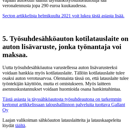
vapaan autoedun saanut täyssähkötyösuhdeautoilija saa
veronalennusta jopa 290 euroa kuukaudessa.
Secton artikkelista helmikuulta 2021 voit lukea tästä asiasta lisää.
5. Työsuhdesähköauton kotilatauslaite on
auton lisävaruste, jonka työnantaja voi
maksaa.
Uutta työsuhdesähköautoa varustellessa auton lisävarusteeksi
voidaan hankkia myös kotilatauslaite. Tällöin kotilatauslaite tulee
osaksi auton verotusarvoa. Olennaista tässä on, että latauslaite tulee
työntekijän käyttöön, mutta ei omistukseen. Myös laitteen
asennuskustannukset voidaan huomioida osana hankintahintaa.
Tästä asiasta ja täyssähköautosta työsuhdeautona on tarkemmin
kertonut artikkelissaan taloushallinnon palveluita tuottava Gallant
Oy
Laajan valikoiman sähköauton latauslaitteita ja latauskaapeleita
löydät
täältä
.