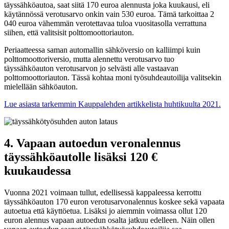
täyssähköautoa, saat siitä 170 euroa alennusta joka kuukausi, eli
käytännössä verotusarvo onkin vain 530 euroa. Tämä tarkoittaa 2
040 euroa vähemmän verotettavaa tuloa vuositasolla verrattuna
siihen, että valitsisit polttomoottoriauton.
Periaatteessa saman automallin sähköversio on kalliimpi kuin
polttomoottoriversio, mutta alennettu verotusarvo tuo
täyssähköauton verotusarvon jo selvästi alle vastaavan
polttomoottoriauton. Tässä kohtaa moni työsuhdeautoilija valitsekin
mielellään sähköauton.
Lue asiasta tarkemmin Kauppalehden artikkelista huhtikuulta 2021.
4. Vapaan autoedun veronalennus
täyssähköautolle lisäksi 120 €
kuukaudessa
Vuonna 2021 voimaan tullut, edellisessä kappaleessa kerrottu
täyssähköauton 170 euron verotusarvonalennus koskee sekä vapaata
autoetua että käyttöetua. Lisäksi jo aiemmin voimassa ollut 120
euron alennus vapaan autoedun osalta jatkuu edelleen. Näin ollen