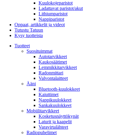
Kuulokojeparistot
Ladattavat paristot/akut
Lithiumparistot
Nappiparistot
Oppaat, artikkelit ja videot
Tutustu Tatuun
Kysy tuotteista
Tuotteet
Suosituimmat
Autotarvikkeet
Kaukosäätimet
Lemmikkitarvikkeet
Radonmittari
Valvontalaitteet
Ääni
Bluetooth-kuulokkeet
Kaiuttimet
Nappikuulokkeet
Sankakuulokkeet
Mobiilitarvikkeet
Kosketusnäyttökynät
Laturit ja kaapelit
Varavirtalähteet
Radiopuhelimet