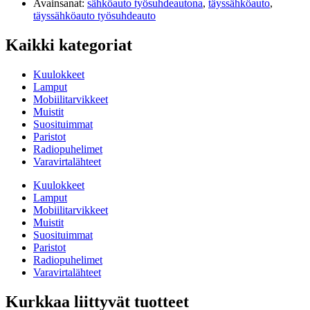
Avainsanat:
sähköauto työsuhdeautona
,
täyssähköauto
,
täyssähköauto työsuhdeauto
Kaikki kategoriat
Kuulokkeet
Lamput
Mobiilitarvikkeet
Muistit
Suosituimmat
Paristot
Radiopuhelimet
Varavirtalähteet
Kuulokkeet
Lamput
Mobiilitarvikkeet
Muistit
Suosituimmat
Paristot
Radiopuhelimet
Varavirtalähteet
Kurkkaa liittyvät tuotteet