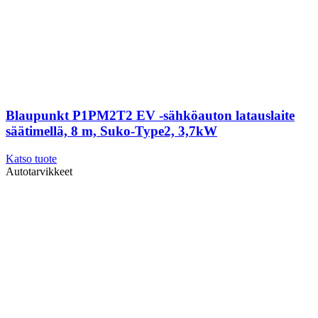
Blaupunkt P1PM2T2 EV -sähköauton latauslaite
säätimellä, 8 m, Suko-Type2, 3,7kW
Katso tuote
Autotarvikkeet