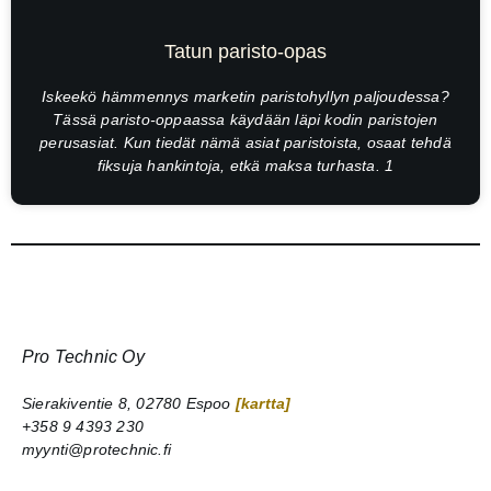
Tatun paristo-opas
Iskeekö hämmennys marketin paristohyllyn paljoudessa?
Tässä paristo-oppaassa käydään läpi kodin paristojen
perusasiat. Kun tiedät nämä asiat paristoista, osaat tehdä
fiksuja hankintoja, etkä maksa turhasta. 1
Pro Technic Oy
Sierakiventie 8, 02780 Espoo
[kartta]
+358 9 4393 230
myynti@protechnic.fi