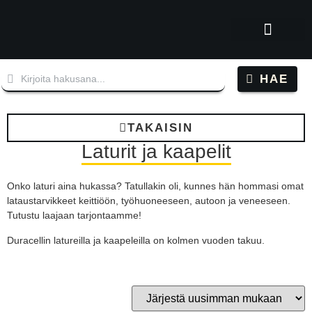
Tutustu Tatuun
Kysy tuotteista
Oppaat, artikkelit ja videot
HAE
TAKAISIN
Laturit ja kaapelit
Onko laturi aina hukassa? Tatullakin oli, kunnes hän hommasi omat
lataustarvikkeet keittiöön, työhuoneeseen, autoon ja veneeseen.
Tutustu laajaan tarjontaamme!
Duracellin latureilla ja kaapeleilla on kolmen vuoden takuu.