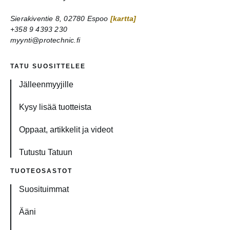
Sierakiventie 8, 02780 Espoo
[kartta]
+358 9 4393 230
myynti@protechnic.fi
TATU SUOSITTELEE
Jälleenmyyjille
Kysy lisää tuotteista
Oppaat, artikkelit ja videot
Tutustu Tatuun
TUOTEOSASTOT
Suosituimmat
Ääni