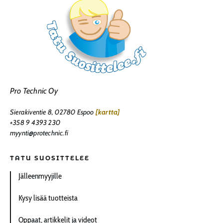
Pro Technic Oy
Sierakiventie 8, 02780 Espoo
[kartta]
+358 9 4393 230
myynti@protechnic.fi
TATU SUOSITTELEE
Jälleenmyyjille
Kysy lisää tuotteista
Oppaat, artikkelit ja videot