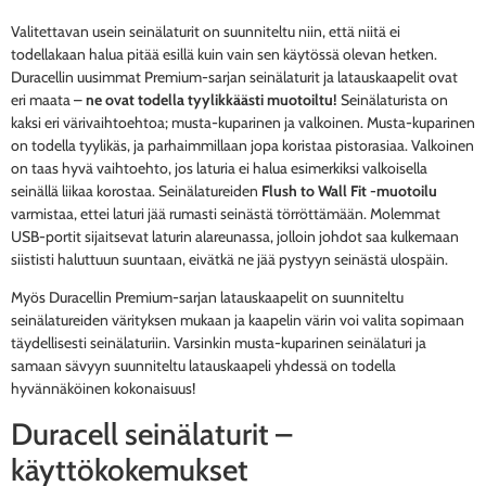
Valitettavan usein seinälaturit on suunniteltu niin, että niitä ei
todellakaan halua pitää esillä kuin vain sen käytössä olevan hetken.
Duracellin uusimmat Premium-sarjan seinälaturit ja latauskaapelit ovat
eri maata –
ne ovat todella tyylikkäästi muotoiltu!
Seinälaturista on
kaksi eri värivaihtoehtoa; musta-kuparinen ja valkoinen. Musta-kuparinen
on todella tyylikäs, ja parhaimmillaan jopa koristaa pistorasiaa. Valkoinen
on taas hyvä vaihtoehto, jos laturia ei halua esimerkiksi valkoisella
seinällä liikaa korostaa. Seinälatureiden
Flush to Wall Fit -muotoilu
varmistaa, ettei laturi jää rumasti seinästä törröttämään. Molemmat
USB-portit sijaitsevat laturin alareunassa, jolloin johdot saa kulkemaan
siististi haluttuun suuntaan, eivätkä ne jää pystyyn seinästä ulospäin.
Myös Duracellin Premium-sarjan latauskaapelit on suunniteltu
seinälatureiden värityksen mukaan ja kaapelin värin voi valita sopimaan
täydellisesti seinälaturiin. Varsinkin musta-kuparinen seinälaturi ja
samaan sävyyn suunniteltu latauskaapeli yhdessä on todella
hyvännäköinen kokonaisuus!
Duracell seinälaturit –
käyttökokemukset