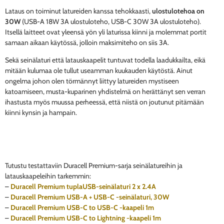
Lataus on toiminut latureiden kanssa tehokkaasti,
ulostulotehoa on
30W
(USB-A 18W 3A ulostuloteho, USB-C 30W 3A ulostuloteho).
Itsellä laitteet ovat yleensä yön yli laturissa kiinni ja molemmat portit
samaan aikaan käytössä, jolloin maksimiteho on siis 3A.
Sekä seinälaturi että latauskaapelit tuntuvat todella laadukkailta, eikä
mitään kulumaa ole tullut useamman kuukauden käytöstä. Ainut
ongelma johon olen törmännyt liittyy latureiden mystiseen
katoamiseen, musta-kuparinen yhdistelmä on herättänyt sen verran
ihastusta myös muussa perheessä, että niistä on joutunut pitämään
kiinni kynsin ja hampain.
Tutustu testattaviin Duracell Premium-sarja seinälatureihin ja
latauskaapeleihin tarkemmin:
–
Duracell Premium tuplaUSB-seinälaturi 2 x 2.4A
–
Duracell Premium USB-A + USB-C -seinälaturi, 30W
–
Duracell Premium USB-C to USB-C -kaapeli 1m
–
Duracell Premium USB-C to Lightning -kaapeli 1m