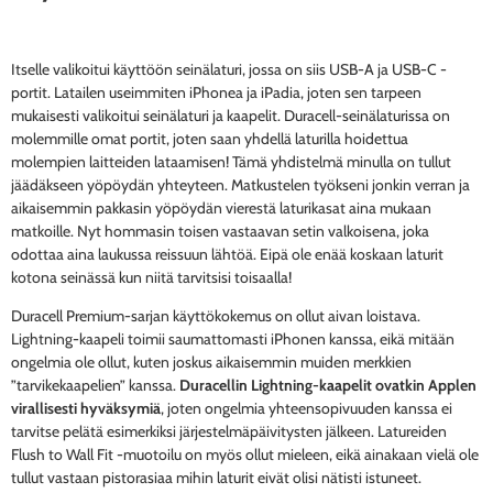
Itselle valikoitui käyttöön seinälaturi, jossa on siis USB-A ja USB-C -
portit. Latailen useimmiten iPhonea ja iPadia, joten sen tarpeen
mukaisesti valikoitui seinälaturi ja kaapelit. Duracell-seinälaturissa on
molemmille omat portit, joten saan yhdellä laturilla hoidettua
molempien laitteiden lataamisen! Tämä yhdistelmä minulla on tullut
jäädäkseen yöpöydän yhteyteen. Matkustelen työkseni jonkin verran ja
aikaisemmin pakkasin yöpöydän vierestä laturikasat aina mukaan
matkoille. Nyt hommasin toisen vastaavan setin valkoisena, joka
odottaa aina laukussa reissuun lähtöä. Eipä ole enää koskaan laturit
kotona seinässä kun niitä tarvitsisi toisaalla!
Duracell Premium-sarjan käyttökokemus on ollut aivan loistava.
Lightning-kaapeli toimii saumattomasti iPhonen kanssa, eikä mitään
ongelmia ole ollut, kuten joskus aikaisemmin muiden merkkien
”tarvikekaapelien” kanssa.
Duracellin Lightning-kaapelit ovatkin Applen
virallisesti hyväksymiä
, joten ongelmia yhteensopivuuden kanssa ei
tarvitse pelätä esimerkiksi järjestelmäpäivitysten jälkeen. Latureiden
Flush to Wall Fit -muotoilu on myös ollut mieleen, eikä ainakaan vielä ole
tullut vastaan pistorasiaa mihin laturit eivät olisi nätisti istuneet.