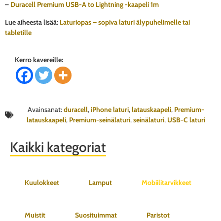
–
Duracell Premium USB-A to Lightning -kaapeli 1m
Lue aiheesta lisää:
Laturiopas – sopiva laturi älypuhelimelle tai
tabletille
Kerro kavereille:
Avainsanat:
duracell
,
iPhone laturi
,
latauskaapeli
,
Premium-
latauskaapeli
,
Premium-seinälaturi
,
seinälaturi
,
USB-C laturi
Kaikki kategoriat
Kuulokkeet
Lamput
Mobiilitarvikkeet
Muistit
Suosituimmat
Paristot