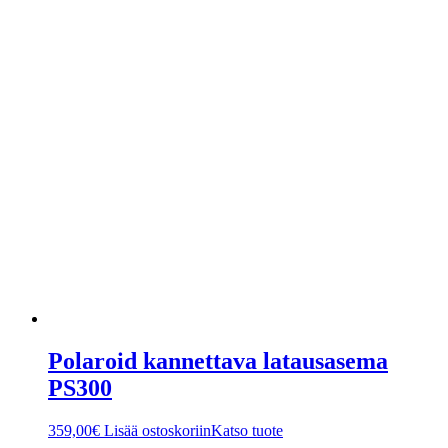
Polaroid kannettava latausasema
PS300
359,00
€
Lisää ostoskoriin
Katso tuote