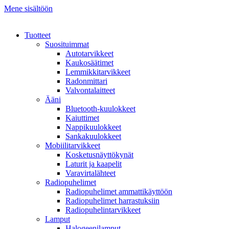
Mene sisältöön
Tuotteet
Suosituimmat
Autotarvikkeet
Kaukosäätimet
Lemmikkitarvikkeet
Radonmittari
Valvontalaitteet
Ääni
Bluetooth-kuulokkeet
Kaiuttimet
Nappikuulokkeet
Sankakuulokkeet
Mobiilitarvikkeet
Kosketusnäyttökynät
Laturit ja kaapelit
Varavirtalähteet
Radiopuhelimet
Radiopuhelimet ammattikäyttöön
Radiopuhelimet harrastuksiin
Radiopuhelintarvikkeet
Lamput
Halogeenilamput