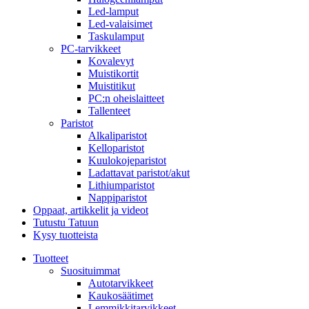
Led-lamput
Led-valaisimet
Taskulamput
PC-tarvikkeet
Kovalevyt
Muistikortit
Muistitikut
PC:n oheislaitteet
Tallenteet
Paristot
Alkaliparistot
Kelloparistot
Kuulokojeparistot
Ladattavat paristot/akut
Lithiumparistot
Nappiparistot
Oppaat, artikkelit ja videot
Tutustu Tatuun
Kysy tuotteista
Tuotteet
Suosituimmat
Autotarvikkeet
Kaukosäätimet
Lemmikkitarvikkeet