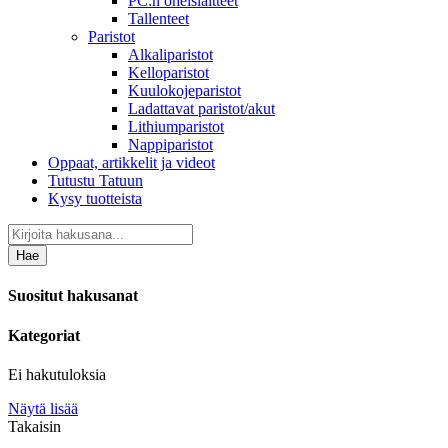
PC:n oheislaitteet
Tallenteet
Paristot
Alkaliparistot
Kelloparistot
Kuulokojeparistot
Ladattavat paristot/akut
Lithiumparistot
Nappiparistot
Oppaat, artikkelit ja videot
Tutustu Tatuun
Kysy tuotteista
Hae
Suositut hakusanat
Kategoriat
Ei hakutuloksia
Näytä lisää
Takaisin