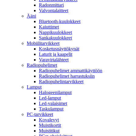
Radonmittari
Valvontalaitteet
Ääni
Bluetooth-kuulokkeet
Kaiuttimet
Nappikuulokkeet
Sankakuulokkeet
Mobiilitarvikkeet
Kosketusnäyttökynät
Laturit ja kaapelit
Varavirtalähteet
Radiopuhelimet
Radiopuhelimet ammattikäyttöön
Radiopuhelimet harrastuksiin
Radiopuhelintarvikkeet
Lamput
Halogeenilamput
Led-lamput
Led-valaisimet
Taskulamput
PC-tarvikkeet
Kovalevyt
Muistikortit
Muistitikut