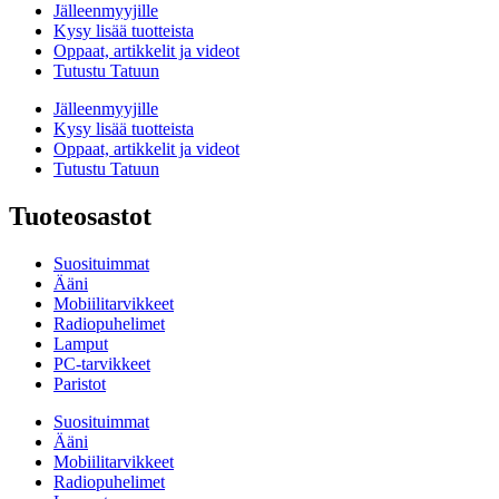
Jälleenmyyjille
Kysy lisää tuotteista
Oppaat, artikkelit ja videot
Tutustu Tatuun
Jälleenmyyjille
Kysy lisää tuotteista
Oppaat, artikkelit ja videot
Tutustu Tatuun
Tuoteosastot
Suosituimmat
Ääni
Mobiilitarvikkeet
Radiopuhelimet
Lamput
PC-tarvikkeet
Paristot
Suosituimmat
Ääni
Mobiilitarvikkeet
Radiopuhelimet