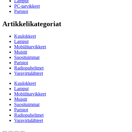
Lamput
PC-tarvikkeet
Paristot
Artikkelikategoriat
Kuulokkeet
Lamput
Mobiilitarvikkeet
Muistit
Suosituimmat
Paristot
Radiopuhelimet
Varavirtalähteet
Kuulokkeet
Lamput
Mobiilitarvikkeet
Muistit
Suosituimmat
Paristot
Radiopuhelimet
Varavirtalähteet