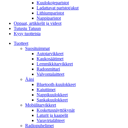
Kuulokojeparistot
Ladattavat paristot/akut
Lithiumparistot
Nappiparistot
Oppaat, artikkelit ja videot
Tutustu Tatuun
Kysy tuotteista
Tuotteet
Suosituimmat
Autotarvikkeet
Kaukosäätimet
Lemmikkitarvikkeet
Radonmittari
Valvontalaitteet
Ääni
Bluetooth-kuulokkeet
Kaiuttimet
Nappikuulokkeet
Sankakuulokkeet
Mobiilitarvikkeet
Kosketusnäyttökynät
Laturit ja kaapelit
Varavirtalähteet
Radiopuhelimet