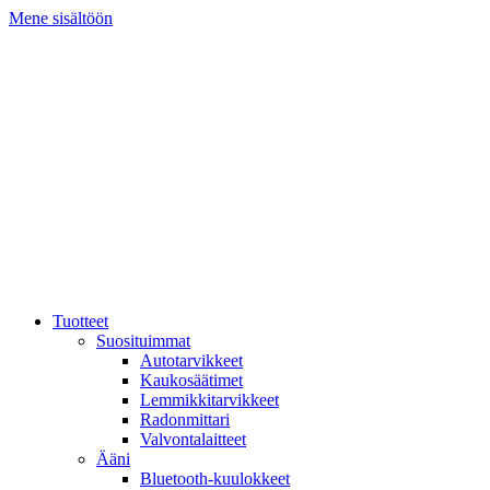
Mene sisältöön
Tuotteet
Suosituimmat
Autotarvikkeet
Kaukosäätimet
Lemmikkitarvikkeet
Radonmittari
Valvontalaitteet
Ääni
Bluetooth-kuulokkeet