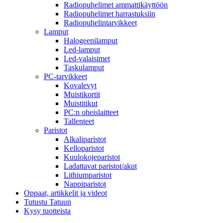
Radiopuhelimet ammattikäyttöön
Radiopuhelimet harrastuksiin
Radiopuhelintarvikkeet
Lamput
Halogeenilamput
Led-lamput
Led-valaisimet
Taskulamput
PC-tarvikkeet
Kovalevyt
Muistikortit
Muistitikut
PC:n oheislaitteet
Tallenteet
Paristot
Alkaliparistot
Kelloparistot
Kuulokojeparistot
Ladattavat paristot/akut
Lithiumparistot
Nappiparistot
Oppaat, artikkelit ja videot
Tutustu Tatuun
Kysy tuotteista