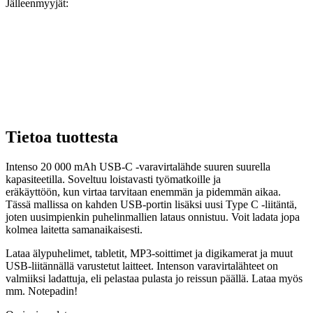
Jälleenmyyjät:
Tietoa tuottesta
Intenso 20 000 mAh USB-C -varavirtalähde suuren suurella
kapasiteetilla. Soveltuu loistavasti työmatkoille ja
eräkäyttöön, kun virtaa tarvitaan enemmän ja pidemmän aikaa.
Tässä mallissa on kahden USB-portin lisäksi uusi Type C -liitäntä,
joten uusimpienkin puhelinmallien lataus onnistuu. Voit ladata jopa
kolmea laitetta samanaikaisesti.
Lataa älypuhelimet, tabletit, MP3-soittimet ja digikamerat ja muut
USB-liitännällä varustetut laitteet. Intenson varavirtalähteet on
valmiiksi ladattuja, eli pelastaa pulasta jo reissun päällä. Lataa myös
mm. Notepadin!