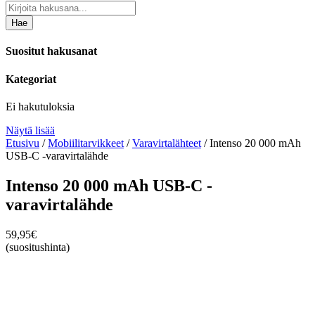
Hae
Suositut hakusanat
Kategoriat
Ei hakutuloksia
Näytä lisää
Etusivu
/
Mobiilitarvikkeet
/
Varavirtalähteet
/ Intenso 20 000 mAh
USB-C -varavirtalähde
Intenso 20 000 mAh USB-C -
varavirtalähde
59,95
€
(suositushinta)