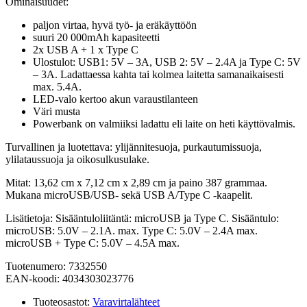
Ominaisuudet:
paljon virtaa, hyvä työ- ja eräkäyttöön
suuri 20 000mAh kapasiteetti
2x USB A + 1 x Type C
Ulostulot: USB1: 5V – 3A, USB 2: 5V – 2.4A ja Type C: 5V
– 3A. Ladattaessa kahta tai kolmea laitetta samanaikaisesti
max. 5.4A.
LED-valo kertoo akun varaustilanteen
Väri musta
Powerbank on valmiiksi ladattu eli laite on heti käyttövalmis.
Turvallinen ja luotettava: ylijännitesuoja, purkautumissuoja,
ylilataussuoja ja oikosulkusulake.
Mitat: 13,62 cm x 7,12 cm x 2,89 cm ja paino 387 grammaa.
Mukana microUSB/USB- sekä USB A/Type C -kaapelit.
Lisätietoja: Sisääntuloliitäntä:
microUSB ja Type C. Sisääntulo:
microUSB: 5.0V – 2.1A. max. Type C: 5.0V – 2.4A max.
microUSB + Type C: 5.0V – 4.5A max.
Tuotenumero: 7332550
EAN-koodi: 4034303023776
Tuoteosastot:
Varavirtalähteet