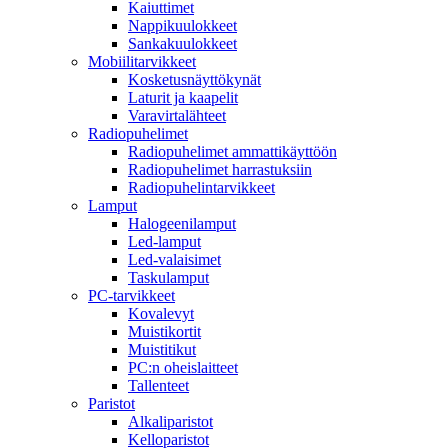
Kaiuttimet
Nappikuulokkeet
Sankakuulokkeet
Mobiilitarvikkeet
Kosketusnäyttökynät
Laturit ja kaapelit
Varavirtalähteet
Radiopuhelimet
Radiopuhelimet ammattikäyttöön
Radiopuhelimet harrastuksiin
Radiopuhelintarvikkeet
Lamput
Halogeenilamput
Led-lamput
Led-valaisimet
Taskulamput
PC-tarvikkeet
Kovalevyt
Muistikortit
Muistitikut
PC:n oheislaitteet
Tallenteet
Paristot
Alkaliparistot
Kelloparistot