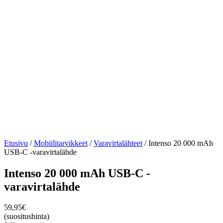
Etusivu
/
Mobiilitarvikkeet
/
Varavirtalähteet
/ Intenso 20 000 mAh
USB-C -varavirtalähde
Intenso 20 000 mAh USB-C -
varavirtalähde
59,95
€
(suositushinta)