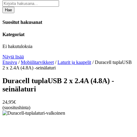
Hae
Suositut hakusanat
Kategoriat
Ei hakutuloksia
Näytä lisää
Etusivu
/
Mobiilitarvikkeet
/
Laturit ja kaapelit
/ Duracell tuplaUSB
2 x 2.4A (4.8A) -seinälaturi
Duracell tuplaUSB 2 x 2.4A (4.8A) -
seinälaturi
24,95
€
(suositushinta)