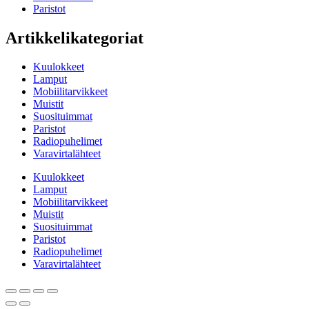
Paristot
Artikkelikategoriat
Kuulokkeet
Lamput
Mobiilitarvikkeet
Muistit
Suosituimmat
Paristot
Radiopuhelimet
Varavirtalähteet
Kuulokkeet
Lamput
Mobiilitarvikkeet
Muistit
Suosituimmat
Paristot
Radiopuhelimet
Varavirtalähteet