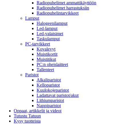
Radiopuhelimet ammattikäyttöön
Radiopuhelimet harrastuksiin
Radiopuhelintarvikkeet
Lamput
Halogeenilamput
Led-lamput
Led-valaisimet
Taskulamput
PC-tarvikkeet
Kovalevyt
Muistikortit
Muistitikut
PC:n oheislaitteet
Tallenteet
Paristot
Alkaliparistot
Kelloparistot
Kuulokojeparistot
Ladattavat paristot/akut
Lithiumparistot
Nappiparistot
Oppaat, artikkelit ja videot
Tutustu Tatuun
Kysy tuotteista