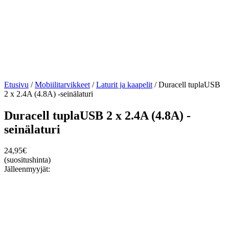
Etusivu
/
Mobiilitarvikkeet
/
Laturit ja kaapelit
/ Duracell tuplaUSB
2 x 2.4A (4.8A) -seinälaturi
Duracell tuplaUSB 2 x 2.4A (4.8A) -
seinälaturi
24,95
€
(suositushinta)
Jälleenmyyjät: