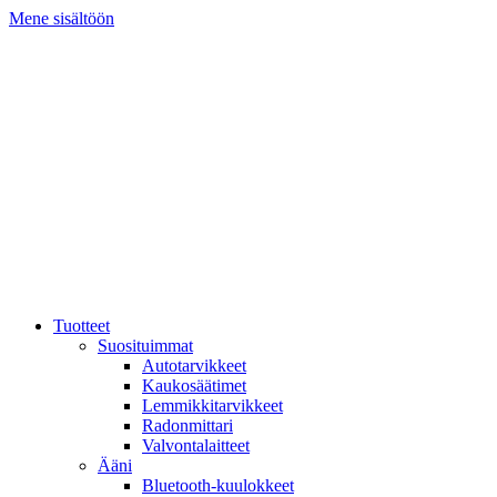
Mene sisältöön
Tuotteet
Suosituimmat
Autotarvikkeet
Kaukosäätimet
Lemmikkitarvikkeet
Radonmittari
Valvontalaitteet
Ääni
Bluetooth-kuulokkeet