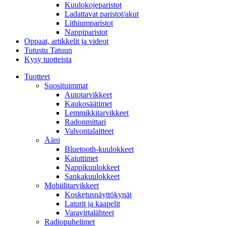
Kuulokojeparistot
Ladattavat paristot/akut
Lithiumparistot
Nappiparistot
Oppaat, artikkelit ja videot
Tutustu Tatuun
Kysy tuotteista
Tuotteet
Suosituimmat
Autotarvikkeet
Kaukosäätimet
Lemmikkitarvikkeet
Radonmittari
Valvontalaitteet
Ääni
Bluetooth-kuulokkeet
Kaiuttimet
Nappikuulokkeet
Sankakuulokkeet
Mobiilitarvikkeet
Kosketusnäyttökynät
Laturit ja kaapelit
Varavirtalähteet
Radiopuhelimet