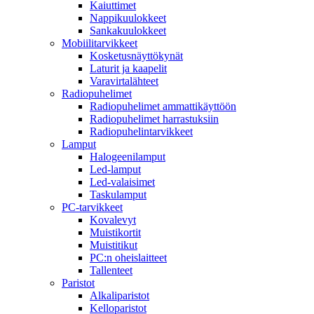
Kaiuttimet
Nappikuulokkeet
Sankakuulokkeet
Mobiilitarvikkeet
Kosketusnäyttökynät
Laturit ja kaapelit
Varavirtalähteet
Radiopuhelimet
Radiopuhelimet ammattikäyttöön
Radiopuhelimet harrastuksiin
Radiopuhelintarvikkeet
Lamput
Halogeenilamput
Led-lamput
Led-valaisimet
Taskulamput
PC-tarvikkeet
Kovalevyt
Muistikortit
Muistitikut
PC:n oheislaitteet
Tallenteet
Paristot
Alkaliparistot
Kelloparistot