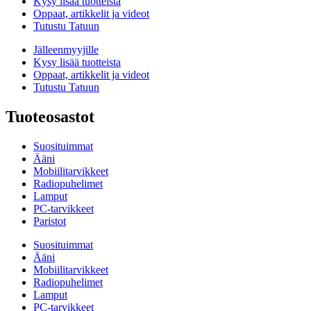
Kysy lisää tuotteista
Oppaat, artikkelit ja videot
Tutustu Tatuun
Jälleenmyyjille
Kysy lisää tuotteista
Oppaat, artikkelit ja videot
Tutustu Tatuun
Tuoteosastot
Suosituimmat
Ääni
Mobiilitarvikkeet
Radiopuhelimet
Lamput
PC-tarvikkeet
Paristot
Suosituimmat
Ääni
Mobiilitarvikkeet
Radiopuhelimet
Lamput
PC-tarvikkeet