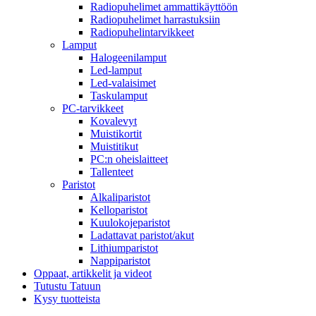
Radiopuhelimet ammattikäyttöön
Radiopuhelimet harrastuksiin
Radiopuhelintarvikkeet
Lamput
Halogeenilamput
Led-lamput
Led-valaisimet
Taskulamput
PC-tarvikkeet
Kovalevyt
Muistikortit
Muistitikut
PC:n oheislaitteet
Tallenteet
Paristot
Alkaliparistot
Kelloparistot
Kuulokojeparistot
Ladattavat paristot/akut
Lithiumparistot
Nappiparistot
Oppaat, artikkelit ja videot
Tutustu Tatuun
Kysy tuotteista