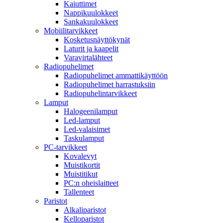
Kaiuttimet
Nappikuulokkeet
Sankakuulokkeet
Mobiilitarvikkeet
Kosketusnäyttökynät
Laturit ja kaapelit
Varavirtalähteet
Radiopuhelimet
Radiopuhelimet ammattikäyttöön
Radiopuhelimet harrastuksiin
Radiopuhelintarvikkeet
Lamput
Halogeenilamput
Led-lamput
Led-valaisimet
Taskulamput
PC-tarvikkeet
Kovalevyt
Muistikortit
Muistitikut
PC:n oheislaitteet
Tallenteet
Paristot
Alkaliparistot
Kelloparistot