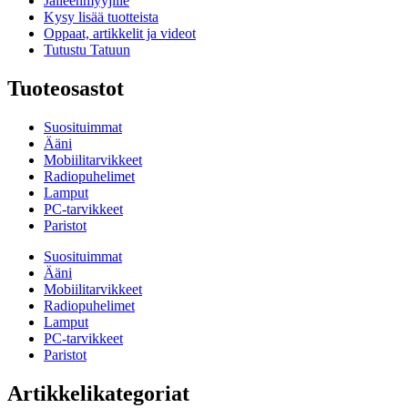
Jälleenmyyjille
Kysy lisää tuotteista
Oppaat, artikkelit ja videot
Tutustu Tatuun
Tuoteosastot
Suosituimmat
Ääni
Mobiilitarvikkeet
Radiopuhelimet
Lamput
PC-tarvikkeet
Paristot
Suosituimmat
Ääni
Mobiilitarvikkeet
Radiopuhelimet
Lamput
PC-tarvikkeet
Paristot
Artikkelikategoriat