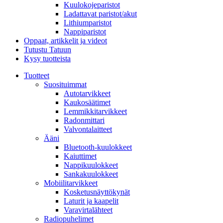
Kuulokojeparistot
Ladattavat paristot/akut
Lithiumparistot
Nappiparistot
Oppaat, artikkelit ja videot
Tutustu Tatuun
Kysy tuotteista
Tuotteet
Suosituimmat
Autotarvikkeet
Kaukosäätimet
Lemmikkitarvikkeet
Radonmittari
Valvontalaitteet
Ääni
Bluetooth-kuulokkeet
Kaiuttimet
Nappikuulokkeet
Sankakuulokkeet
Mobiilitarvikkeet
Kosketusnäyttökynät
Laturit ja kaapelit
Varavirtalähteet
Radiopuhelimet