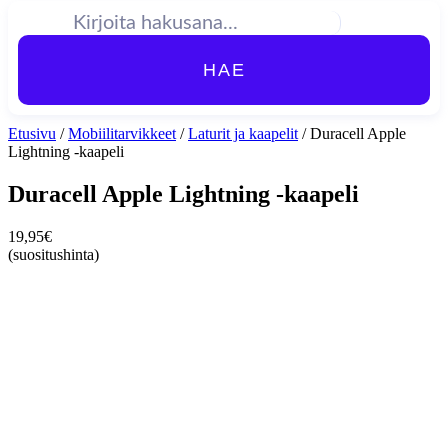
HAE
Etusivu
/
Mobiilitarvikkeet
/
Laturit ja kaapelit
/ Duracell Apple
Lightning -kaapeli
Duracell Apple Lightning -kaapeli
19,95
€
(suositushinta)