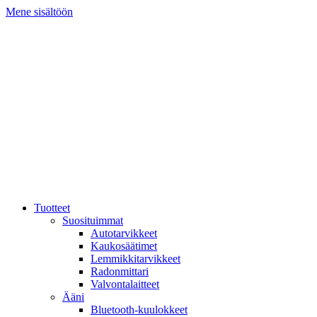
Mene sisältöön
Tuotteet
Suosituimmat
Autotarvikkeet
Kaukosäätimet
Lemmikkitarvikkeet
Radonmittari
Valvontalaitteet
Ääni
Bluetooth-kuulokkeet