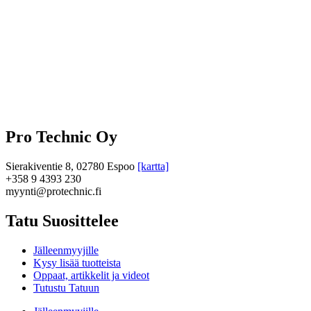
Pro Technic Oy
Sierakiventie 8, 02780 Espoo
[kartta]
+358 9 4393 230
myynti@protechnic.fi
Tatu Suosittelee
Jälleenmyyjille
Kysy lisää tuotteista
Oppaat, artikkelit ja videot
Tutustu Tatuun