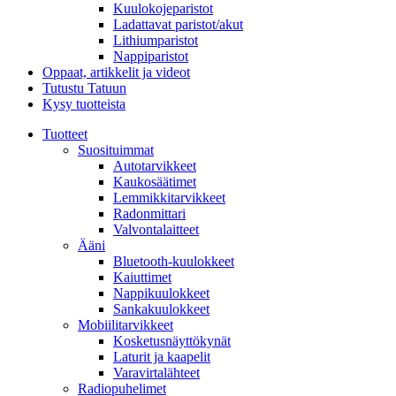
Kuulokojeparistot
Ladattavat paristot/akut
Lithiumparistot
Nappiparistot
Oppaat, artikkelit ja videot
Tutustu Tatuun
Kysy tuotteista
Tuotteet
Suosituimmat
Autotarvikkeet
Kaukosäätimet
Lemmikkitarvikkeet
Radonmittari
Valvontalaitteet
Ääni
Bluetooth-kuulokkeet
Kaiuttimet
Nappikuulokkeet
Sankakuulokkeet
Mobiilitarvikkeet
Kosketusnäyttökynät
Laturit ja kaapelit
Varavirtalähteet
Radiopuhelimet