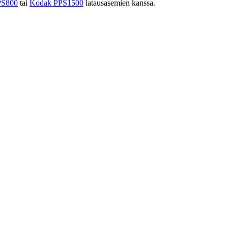
PS800
tai
Kodak PPS1500
latausasemien kanssa.