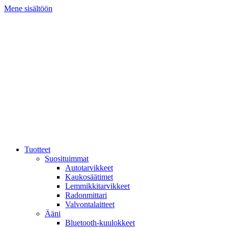
Mene sisältöön
Tuotteet
Suosituimmat
Autotarvikkeet
Kaukosäätimet
Lemmikkitarvikkeet
Radonmittari
Valvontalaitteet
Ääni
Bluetooth-kuulokkeet