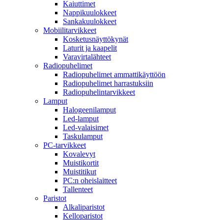
Kaiuttimet
Nappikuulokkeet
Sankakuulokkeet
Mobiilitarvikkeet
Kosketusnäyttökynät
Laturit ja kaapelit
Varavirtalähteet
Radiopuhelimet
Radiopuhelimet ammattikäyttöön
Radiopuhelimet harrastuksiin
Radiopuhelintarvikkeet
Lamput
Halogeenilamput
Led-lamput
Led-valaisimet
Taskulamput
PC-tarvikkeet
Kovalevyt
Muistikortit
Muistitikut
PC:n oheislaitteet
Tallenteet
Paristot
Alkaliparistot
Kelloparistot