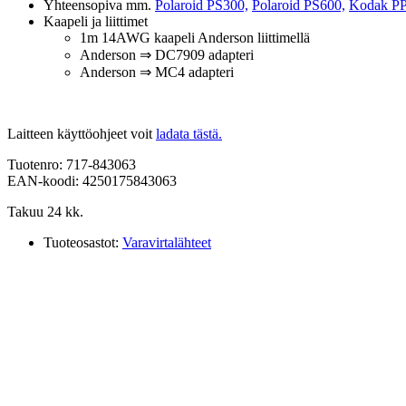
Yhteensopiva mm.
Polaroid PS300,
Polaroid PS600,
Kodak P
Kaapeli ja liittimet
1m 14AWG kaapeli Anderson liittimellä
Anderson ⇒ DC7909 adapteri
Anderson ⇒ MC4 adapteri
Laitteen käyttöohjeet voit
ladata tästä.
Tuotenro: 717-843063
EAN-koodi: 4250175843063
Takuu 24 kk.
Tuoteosastot:
Varavirtalähteet