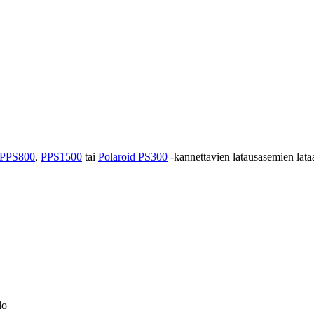
 PPS800
,
PPS1500
tai
Polaroid PS300
-kannettavien latausasemien lat
lo