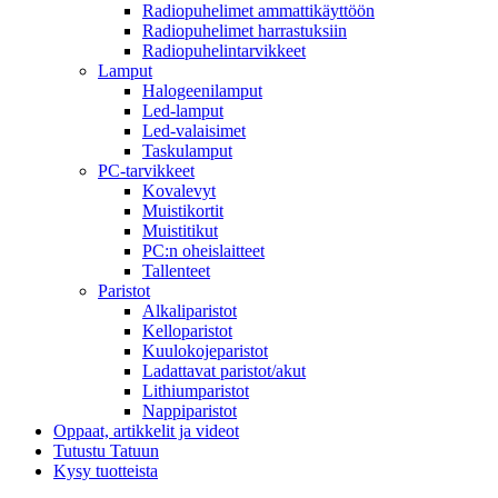
Radiopuhelimet ammattikäyttöön
Radiopuhelimet harrastuksiin
Radiopuhelintarvikkeet
Lamput
Halogeenilamput
Led-lamput
Led-valaisimet
Taskulamput
PC-tarvikkeet
Kovalevyt
Muistikortit
Muistitikut
PC:n oheislaitteet
Tallenteet
Paristot
Alkaliparistot
Kelloparistot
Kuulokojeparistot
Ladattavat paristot/akut
Lithiumparistot
Nappiparistot
Oppaat, artikkelit ja videot
Tutustu Tatuun
Kysy tuotteista