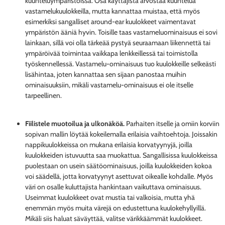
kuunteluympäristöissä. Osa käyttäjistä arvostaa kuuntelua
vastamelukuulokkeilla, mutta kannattaa muistaa, että myös
esimerkiksi sangalliset around-ear kuulokkeet vaimentavat
ympäristön ääniä hyvin. Toisille taas vastameluominaisuus ei sovi
lainkaan, sillä voi olla tärkeää pystyä seuraamaan liikennettä tai
ympäröivää toimintaa vaikkapa lenkkeillessä tai toimistolla
työskennellessä. Vastamelu-ominaisuus tuo kuulokkeille selkeästi
lisähintaa, joten kannattaa sen sijaan panostaa muihin
ominaisuuksiin, mikäli vastamelu-ominaisuus ei ole itselle
tarpeellinen.
Fiilistele muotoilua ja ulkonäköä.
Parhaiten itselle ja omiin korviin
sopivan mallin löytää kokeilemalla erilaisia vaihtoehtoja. Joissakin
nappikuulokkeissa on mukana erilaisia korvatyynyjä, joilla
kuulokkeiden istuvuutta saa muokattua. Sangallisissa kuulokkeissa
puolestaan on usein säätöominaisuus, joilla kuulokkeiden kokoa
voi säädellä, jotta korvatyynyt asettuvat oikealle kohdalle. Myös
väri on osalle kuluttajista hankintaan vaikuttava ominaisuus.
Useimmat kuulokkeet ovat mustia tai valkoisia, mutta yhä
enemmän myös muita värejä on edustettuna kuulokehyllyillä.
Mikäli siis haluat säväyttää, valitse värikkäämmät kuulokkeet.