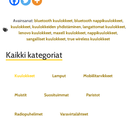
Avainsanat:
bluetooth kuulokkeet
,
bluetooth nappikuulokkeet
,
kuulokkeet
,
kuulokkeiden yhdistäminen
,
langattomat kuulokkeet
,
lenovo kuulokkeet
,
maxell kuulokkeet
,
nappikuulokkeet
,
sangalliset kuulokkeet
,
true wireless kuulokkeet
Kaikki kategoriat
Kuulokkeet
Lamput
Mobiilitarvikkeet
Muistit
Suosituimmat
Paristot
Radiopuhelimet
Varavirtalähteet