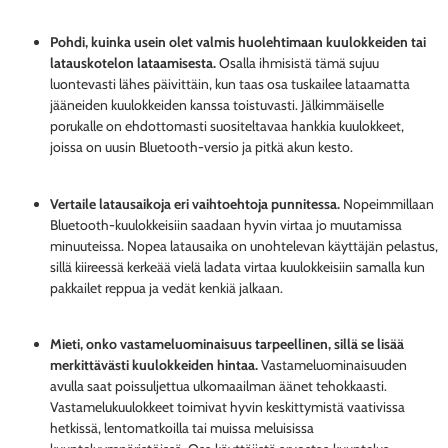
Pohdi, kuinka usein olet valmis huolehtimaan kuulokkeiden tai
latauskotelon lataamisesta.
Osalla ihmisistä tämä sujuu
luontevasti lähes päivittäin, kun taas osa tuskailee lataamatta
jääneiden kuulokkeiden kanssa toistuvasti. Jälkimmäiselle
porukalle on ehdottomasti suositeltavaa hankkia kuulokkeet,
joissa on uusin Bluetooth-versio ja pitkä akun kesto.
Vertaile latausaikoja eri vaihtoehtoja punnitessa.
Nopeimmillaan
Bluetooth-kuulokkeisiin saadaan hyvin virtaa jo muutamissa
minuuteissa. Nopea latausaika on unohtelevan käyttäjän pelastus,
sillä kiireessä kerkeää vielä ladata virtaa kuulokkeisiin samalla kun
pakkailet reppua ja vedät kenkiä jalkaan.
Mieti, onko vastameluominaisuus tarpeellinen, sillä se lisää
merkittävästi kuulokkeiden hintaa.
Vastameluominaisuuden
avulla saat poissuljettua ulkomaailman äänet tehokkaasti.
Vastamelukuulokkeet toimivat hyvin keskittymistä vaativissa
hetkissä, lentomatkoilla tai muissa meluisissa