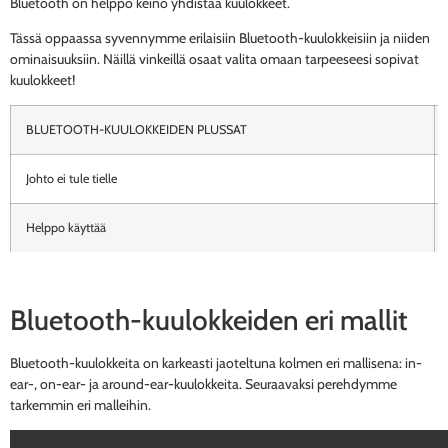
Bluetooth on helppo keino yhdistää kuulokkeet.
Tässä oppaassa syvennymme erilaisiin Bluetooth-kuulokkeisiin ja niiden
ominaisuuksiin. Näillä vinkeillä osaat valita omaan tarpeeseesi sopivat
kuulokkeet!
BLUETOOTH-KUULOKKEIDEN PLUSSAT
Johto ei tule tielle
Helppo käyttää
Toimii myös mikrofonina
Bluetooth-kuulokkeiden eri mallit
Huomaamattomat
Bluetooth-kuulokkeita on karkeasti jaoteltuna kolmen eri mallisena: in-
Johto ei aiheuta kahinaa, jota voisi esiintyä esim. johdon hangetessa takkiin
ear-, on-ear- ja around-ear-kuulokkeita. Seuraavaksi perehdymme
tarkemmin eri malleihin.
Toimii vaikka äänentoistolaitteeseen olisi etäisyyttä