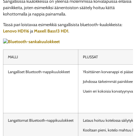
Sangallisissa kuulokkeissa on yleensä molemmissa korvalapuissa erilaisia
painikkeita, joten esimerkiksi äänentoiston säätely hoituu kättä
kohottomalla ja nappia painamalla.
Tässä pari loistavaa esimerkkiä sangallisista bluetooth-kuulokkeista:
Lenovo HD116
ja
Maxell Bass13 HD1
.
MALLI
PLUSSAT
Langalliset Bluetooth-nappikuulokkeet
Yksittäinen korvanappi ei pääse
Johdossa tärkeimmät painikkeet
Usein eri kokoisia korvatyynyvai
Langattomat Bluetooth-nappikuulokkeet
Lataus hoituu kotelossa säilytyk
Kooltaan pieni, kotelo mahtuu h