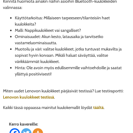
Kiinnitä huomiota ainakin näihin asioihin Bluetooth-kuulokkeiden
valinnassa:
Käyttötarkoitus: Millaiseen tarpeeseen/tilanteisiin haet
kuulokkeita?
Malli: Nappikuulokkeet vai sangalliset?
Ominaisuudet: Akun kesto, latausaika ja tarvitsetko
vastameluominaisuutta.
Muotoilu ja väri: valitse kuulokkeet, jotka tuntuvat mukavilta ja
sopivat hyvin korvaan. Mikäli haluat säväyttää, valitse
värikkäämmät kuulokkeet.
Hinta: Ole avoin myös edullisemmille vaihtoehdoille ja saatat
yllättyä positiivisesti!
Miten uudet Lenovon kuulokkeet pärjäsivät testissä? Lue testiraportti:
Lenovon kuulokkeet testissä
.
Kaikki tässä oppaassa mainitut kuulokemallit löydät
täältä
.
Kerro kavereille: