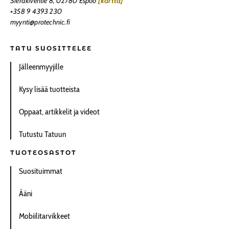
Sierakiventie 8, 02780 Espoo
[kartta]
+358 9 4393 230
myynti@protechnic.fi
TATU SUOSITTELEE
Jälleenmyyjille
Kysy lisää tuotteista
Oppaat, artikkelit ja videot
Tutustu Tatuun
TUOTEOSASTOT
Suosituimmat
Ääni
Mobiilitarvikkeet