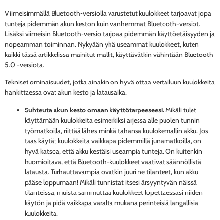
Viimeisimmällä Bluetooth-versiolla varustetut kuulokkeet tarjoavat jopa
tunteja pidemmän akun keston kuin vanhemmat Bluetooth-versiot.
Lisäksi viimeisin Bluetooth-versio tarjoaa pidemmän käyttöetäisyyden ja
nopeamman toiminnan. Nykyään yhä useammat kuulokkeet, kuten
kaikki tässä artikkelissa mainitut mallit, käyttävätkin vähintään Bluetooth
5.0 -versiota.
Tekniset ominaisuudet, jotka ainakin on hyvä ottaa vertailuun kuulokkeita
hankittaessa ovat akun kesto ja latausaika.
Suhteuta akun kesto omaan käyttötarpeeseesi.
Mikäli tulet
käyttämään kuulokkeita esimerkiksi arjessa alle puolen tunnin
työmatkoilla, riittää lähes minkä tahansa kuulokemallin akku. Jos
taas käytät kuulokkeita vaikkapa pidemmillä junamatkoilla, on
hyvä katsoa, että akku kestäisi useampia tunteja. On kuitenkin
huomioitava, että Bluetooth-kuulokkeet vaativat säännöllistä
latausta. Turhauttavampia ovatkin juuri ne tilanteet, kun akku
pääse loppumaan! Mikäli tunnistat itsesi ärsyyntyvän näissä
tilanteissa, muista sammuttaa kuulokkeet lopettaessasi niiden
käytön ja pidä vaikkapa varalta mukana perinteisiä langallisia
kuulokkeita.