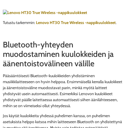
Tutustu tarkemmin:
Lenovo HT30 True Wireless -nappikuulokkeet
.
Bluetooth-yhteyden
muodostaminen kuulokkeiden ja
äänentoistovälineen välille
Pääsääntöisesti Bluetooth-kuulokkeiden yhdistäminen
musiikkilaitteeseen on hyvin helppoa. Ensimmäisellä kerralla kuulokkeet
ja äänentoistoväline muodostavat parin, minkä myötä laitteet
yhdistyvät usein automaattisesti. Esimerkiksi Lenovon kuulokkeet
yhdistyvät päälle laitettaessa automaattisesti siihen äänilähteeseen,
mihin se on viimeiseksi ollut yhteydessä.
Jos käytät kuulokkeita yhdessä puhelimen kanssa, on puhelimen
asetuksista helppo katsoa mihin laitteeseen Bluetooth on yhdistettynä
ja muuttaa sitä tarvittaessa. Muista vain tarkistaa ostopäätöstä