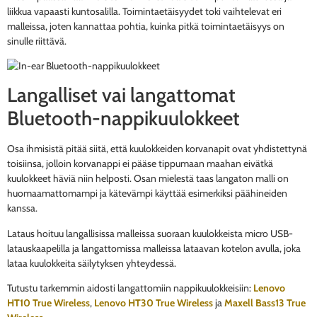
liikkua vapaasti kuntosalilla. Toimintaetäisyydet toki vaihtelevat eri
malleissa, joten kannattaa pohtia, kuinka pitkä toimintaetäisyys on
sinulle riittävä.
Langalliset vai langattomat
Bluetooth-nappikuulokkeet
Osa ihmisistä pitää siitä, että kuulokkeiden korvanapit ovat yhdistettynä
toisiinsa, jolloin korvanappi ei pääse tippumaan maahan eivätkä
kuulokkeet häviä niin helposti. Osan mielestä taas langaton malli on
huomaamattomampi ja kätevämpi käyttää esimerkiksi päähineiden
kanssa.
Lataus hoituu langallisissa malleissa suoraan kuulokkeista micro USB-
latauskaapelilla ja langattomissa malleissa lataavan kotelon avulla, joka
lataa kuulokkeita säilytyksen yhteydessä.
Tutustu tarkemmin aidosti langattomiin nappikuulokkeisiin:
Lenovo
HT10 True Wireless
,
Lenovo HT30 True Wireless
ja
Maxell Bass13 True