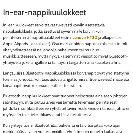
In-ear-nappikuulokkeet
In-ear-kuulokkeet tarkoittavat tukevasti korviin asetettavia
nappikuulokkeita, jotka asettuvat syvemmälle korviin kuin
perinteisemmät nappikuulokkeet (esim.
Lenovo HT30
ja alkuperäiset
Apple Airpods -kuulokkeet). Osa markkinoiden nappikuulokkeista toimii
yhä yhdistettäessä ne johdolla puhelimeen tai muuhun
musiikkilaitteeseen, mutta nykyaikaisemmat versiot toimivat Bluetooth-
yhteydellä joko langallisena tai täysin langattomana kuulokemallina.
Langallisissa Bluetooth-nappikuulokkeissa korvanapit ovat yhdistettyinä
toisiinsa johdolla, kun taas aidosti langattomissa (true wireless) malleissa
korvanapit ovat kokonaan irralliset toisistaan.
Bluetooth-nappikuulokkeet ovat tuoneet helpotusta ainaiseen johtojen
selvittelyyn, mitä joutuu lähes väistämättä tekemään perinteisesti
johdolla musiikkilaitteeseen yhdistettävien kuulokkeiden kanssa. Johto ei
myöskään tule tielle liikkuessa tai käsiä heiluttaessa.
Kun yhteys toimii Bluetoothilla, puhelinta ei tarvitse pitää koko ajan
metrin päässä vaan voit esimerkiksi tehdä treenin puhelin laukussa ja