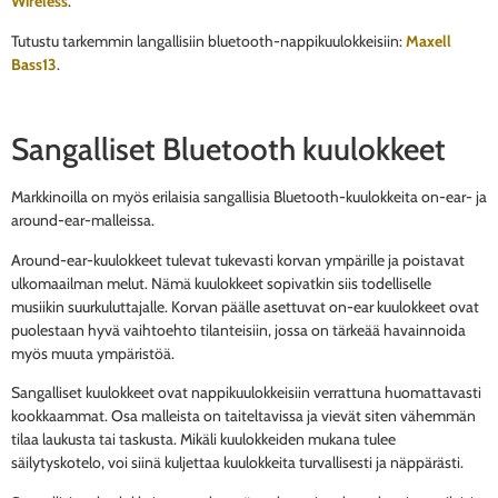
Wireless
.
Tutustu tarkemmin langallisiin bluetooth-nappikuulokkeisiin:
Maxell
Bass13
.
Sangalliset Bluetooth kuulokkeet
Markkinoilla on myös erilaisia sangallisia Bluetooth-kuulokkeita on-ear- ja
around-ear-malleissa.
Around-ear-kuulokkeet tulevat tukevasti korvan ympärille ja poistavat
ulkomaailman melut. Nämä kuulokkeet sopivatkin siis todelliselle
musiikin suurkuluttajalle. Korvan päälle asettuvat on-ear kuulokkeet ovat
puolestaan hyvä vaihtoehto tilanteisiin, jossa on tärkeää havainnoida
myös muuta ympäristöä.
Sangalliset kuulokkeet ovat nappikuulokkeisiin verrattuna huomattavasti
kookkaammat. Osa malleista on taiteltavissa ja vievät siten vähemmän
tilaa laukusta tai taskusta. Mikäli kuulokkeiden mukana tulee
säilytyskotelo, voi siinä kuljettaa kuulokkeita turvallisesti ja näppärästi.