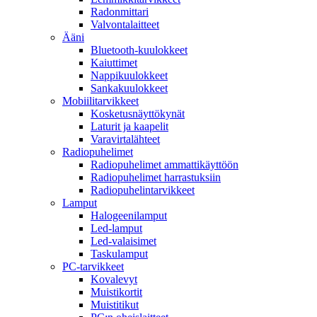
Radonmittari
Valvontalaitteet
Ääni
Bluetooth-kuulokkeet
Kaiuttimet
Nappikuulokkeet
Sankakuulokkeet
Mobiilitarvikkeet
Kosketusnäyttökynät
Laturit ja kaapelit
Varavirtalähteet
Radiopuhelimet
Radiopuhelimet ammattikäyttöön
Radiopuhelimet harrastuksiin
Radiopuhelintarvikkeet
Lamput
Halogeenilamput
Led-lamput
Led-valaisimet
Taskulamput
PC-tarvikkeet
Kovalevyt
Muistikortit
Muistitikut