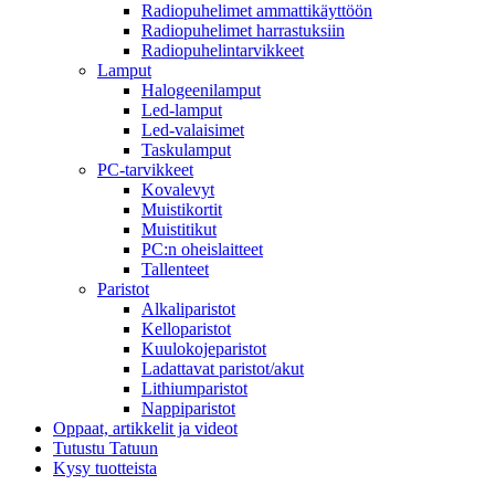
Radiopuhelimet ammattikäyttöön
Radiopuhelimet harrastuksiin
Radiopuhelintarvikkeet
Lamput
Halogeenilamput
Led-lamput
Led-valaisimet
Taskulamput
PC-tarvikkeet
Kovalevyt
Muistikortit
Muistitikut
PC:n oheislaitteet
Tallenteet
Paristot
Alkaliparistot
Kelloparistot
Kuulokojeparistot
Ladattavat paristot/akut
Lithiumparistot
Nappiparistot
Oppaat, artikkelit ja videot
Tutustu Tatuun
Kysy tuotteista