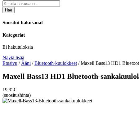
Hae
Suositut hakusanat
Kategoriat
Ei hakutuloksia
Näytä lisää
Etusivu
/
Ääni
/
Bluetooth-kuulokkeet
/ Maxell Bass13 HD1 Bluetoot
Maxell Bass13 HD1 Bluetooth-sankakuulo
19,95
€
(suositushinta)