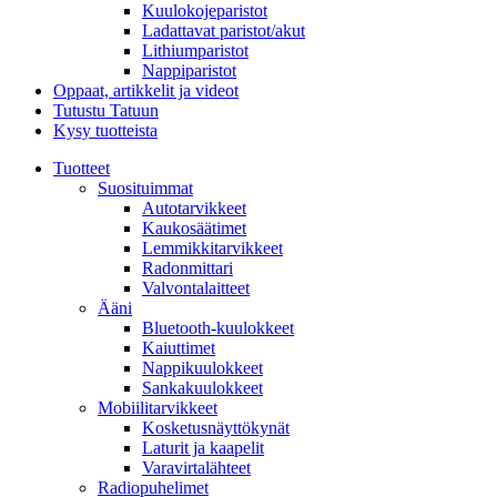
Kuulokojeparistot
Ladattavat paristot/akut
Lithiumparistot
Nappiparistot
Oppaat, artikkelit ja videot
Tutustu Tatuun
Kysy tuotteista
Tuotteet
Suosituimmat
Autotarvikkeet
Kaukosäätimet
Lemmikkitarvikkeet
Radonmittari
Valvontalaitteet
Ääni
Bluetooth-kuulokkeet
Kaiuttimet
Nappikuulokkeet
Sankakuulokkeet
Mobiilitarvikkeet
Kosketusnäyttökynät
Laturit ja kaapelit
Varavirtalähteet
Radiopuhelimet