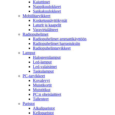
Kaiuttimet
Nappikuulokkeet
Sankakuulokkeet
Mobiilitarvikkeet
Kosketusnäyttökynät
Laturit ja kaapelit
Varavirtalähteet
Radiopuhelimet
Radiopuhelimet ammattikäyttöön
Radiopuhelimet harrastuksiin
Radiopuhelintarvikkeet
Lamput
Halogeenilamput
Led-lamput
Led-valaisimet
Taskulamput
PC-tarvikkeet
Kovalevyt
Muistikortit
Muistitikut
PC:n oheislaitteet
Tallenteet
Paristot
Alkaliparistot
Kelloparistot