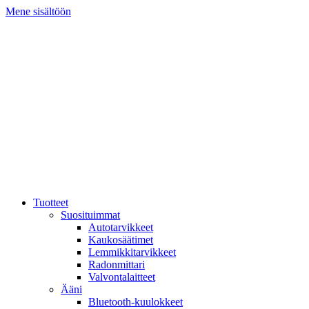
Mene sisältöön
Tuotteet
Suosituimmat
Autotarvikkeet
Kaukosäätimet
Lemmikkitarvikkeet
Radonmittari
Valvontalaitteet
Ääni
Bluetooth-kuulokkeet