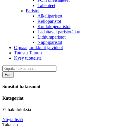
PC:n oheislaitteet
Tallenteet
Paristot
Alkaliparistot
Kelloparistot
Kuulokojeparistot
Ladattavat paristot/akut
Lithiumparistot
Nappiparistot
Oppaat, artikkelit ja videot
Tutustu Tatuun
Kysy tuotteista
Hae
Suositut hakusanat
Kategoriat
Ei hakutuloksia
Näytä lisää
Takaisin