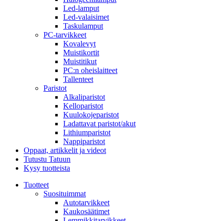
Led-lamput
Led-valaisimet
Taskulamput
PC-tarvikkeet
Kovalevyt
Muistikortit
Muistitikut
PC:n oheislaitteet
Tallenteet
Paristot
Alkaliparistot
Kelloparistot
Kuulokojeparistot
Ladattavat paristot/akut
Lithiumparistot
Nappiparistot
Oppaat, artikkelit ja videot
Tutustu Tatuun
Kysy tuotteista
Tuotteet
Suosituimmat
Autotarvikkeet
Kaukosäätimet
Lemmikkitarvikkeet