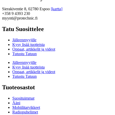
Sierakiventie 8, 02780 Espoo
[kartta]
+358 9 4393 230
myynti@protechnic.fi
Tatu Suosittelee
Jälleenmyyjille
Kysy lisää tuotteista
Oppaat, artikkelit ja videot
Tutustu Tatuun
Jälleenmyyjille
Kysy lisää tuotteista
Oppaat, artikkelit ja videot
Tutustu Tatuun
Tuoteosastot
Suosituimmat
Ääni
Mobiilitarvikkeet
Radiopuhelimet