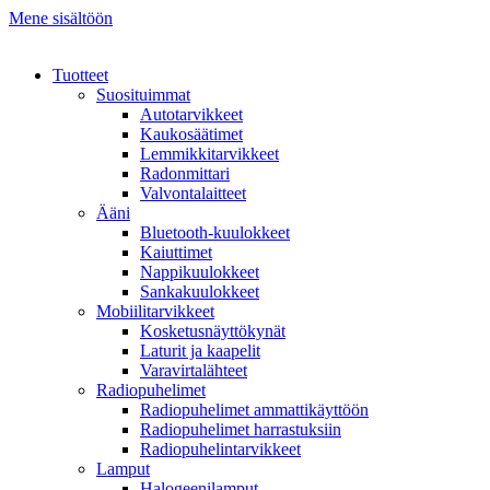
Mene sisältöön
Tuotteet
Suosituimmat
Autotarvikkeet
Kaukosäätimet
Lemmikkitarvikkeet
Radonmittari
Valvontalaitteet
Ääni
Bluetooth-kuulokkeet
Kaiuttimet
Nappikuulokkeet
Sankakuulokkeet
Mobiilitarvikkeet
Kosketusnäyttökynät
Laturit ja kaapelit
Varavirtalähteet
Radiopuhelimet
Radiopuhelimet ammattikäyttöön
Radiopuhelimet harrastuksiin
Radiopuhelintarvikkeet
Lamput
Halogeenilamput