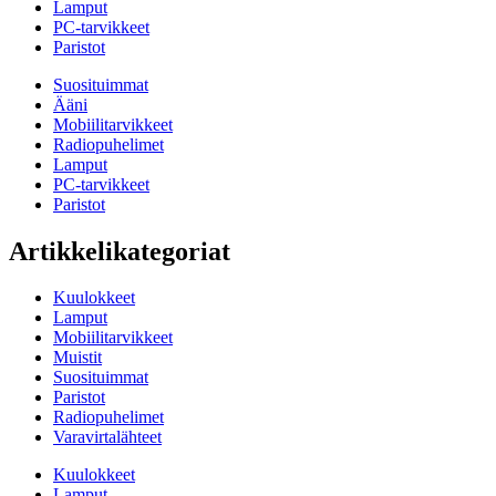
Lamput
PC-tarvikkeet
Paristot
Suosituimmat
Ääni
Mobiilitarvikkeet
Radiopuhelimet
Lamput
PC-tarvikkeet
Paristot
Artikkelikategoriat
Kuulokkeet
Lamput
Mobiilitarvikkeet
Muistit
Suosituimmat
Paristot
Radiopuhelimet
Varavirtalähteet
Kuulokkeet
Lamput