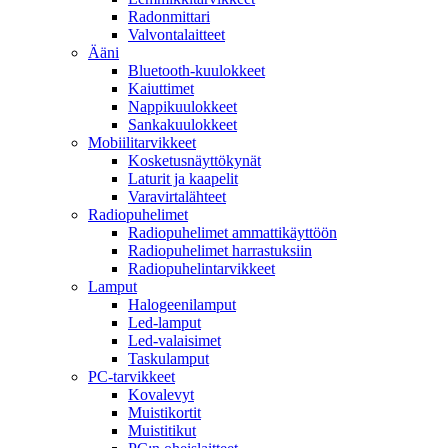
Radonmittari
Valvontalaitteet
Ääni
Bluetooth-kuulokkeet
Kaiuttimet
Nappikuulokkeet
Sankakuulokkeet
Mobiilitarvikkeet
Kosketusnäyttökynät
Laturit ja kaapelit
Varavirtalähteet
Radiopuhelimet
Radiopuhelimet ammattikäyttöön
Radiopuhelimet harrastuksiin
Radiopuhelintarvikkeet
Lamput
Halogeenilamput
Led-lamput
Led-valaisimet
Taskulamput
PC-tarvikkeet
Kovalevyt
Muistikortit
Muistitikut