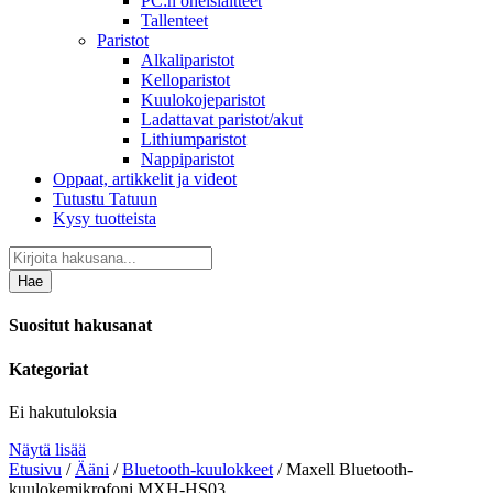
PC:n oheislaitteet
Tallenteet
Paristot
Alkaliparistot
Kelloparistot
Kuulokojeparistot
Ladattavat paristot/akut
Lithiumparistot
Nappiparistot
Oppaat, artikkelit ja videot
Tutustu Tatuun
Kysy tuotteista
Hae
Suositut hakusanat
Kategoriat
Ei hakutuloksia
Näytä lisää
Etusivu
/
Ääni
/
Bluetooth-kuulokkeet
/ Maxell Bluetooth-
kuulokemikrofoni MXH-HS03