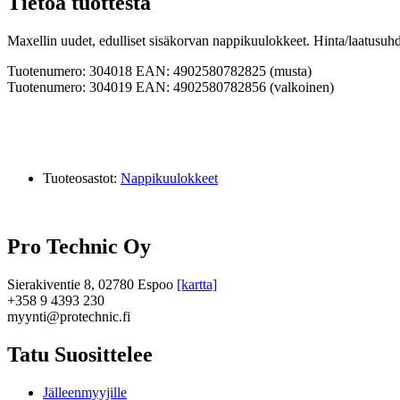
Tietoa tuottesta
Maxellin uudet, edulliset sisäkorvan nappikuulokkeet. Hinta/laatusuhde
Tuotenumero: 304018 EAN: 4902580782825 (musta)
Tuotenumero: 304019 EAN: 4902580782856 (valkoinen)
Tuoteosastot:
Nappikuulokkeet
Pro Technic Oy
Sierakiventie 8, 02780 Espoo
[kartta]
+358 9 4393 230
myynti@protechnic.fi
Tatu Suosittelee
Jälleenmyyjille