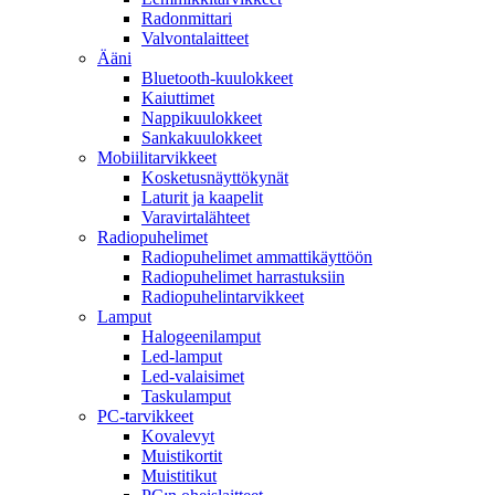
Radonmittari
Valvontalaitteet
Ääni
Bluetooth-kuulokkeet
Kaiuttimet
Nappikuulokkeet
Sankakuulokkeet
Mobiilitarvikkeet
Kosketusnäyttökynät
Laturit ja kaapelit
Varavirtalähteet
Radiopuhelimet
Radiopuhelimet ammattikäyttöön
Radiopuhelimet harrastuksiin
Radiopuhelintarvikkeet
Lamput
Halogeenilamput
Led-lamput
Led-valaisimet
Taskulamput
PC-tarvikkeet
Kovalevyt
Muistikortit
Muistitikut