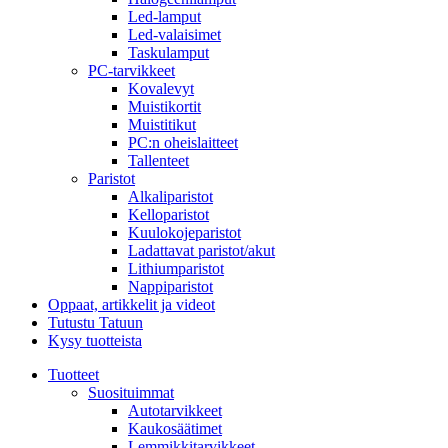
Led-lamput
Led-valaisimet
Taskulamput
PC-tarvikkeet
Kovalevyt
Muistikortit
Muistitikut
PC:n oheislaitteet
Tallenteet
Paristot
Alkaliparistot
Kelloparistot
Kuulokojeparistot
Ladattavat paristot/akut
Lithiumparistot
Nappiparistot
Oppaat, artikkelit ja videot
Tutustu Tatuun
Kysy tuotteista
Tuotteet
Suosituimmat
Autotarvikkeet
Kaukosäätimet
Lemmikkitarvikkeet