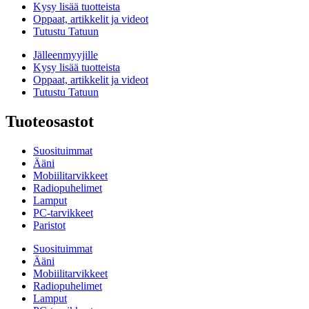
Kysy lisää tuotteista
Oppaat, artikkelit ja videot
Tutustu Tatuun
Jälleenmyyjille
Kysy lisää tuotteista
Oppaat, artikkelit ja videot
Tutustu Tatuun
Tuoteosastot
Suosituimmat
Ääni
Mobiilitarvikkeet
Radiopuhelimet
Lamput
PC-tarvikkeet
Paristot
Suosituimmat
Ääni
Mobiilitarvikkeet
Radiopuhelimet
Lamput