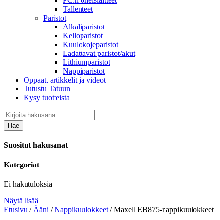
PC:n oheislaitteet
Tallenteet
Paristot
Alkaliparistot
Kelloparistot
Kuulokojeparistot
Ladattavat paristot/akut
Lithiumparistot
Nappiparistot
Oppaat, artikkelit ja videot
Tutustu Tatuun
Kysy tuotteista
Hae
Suositut hakusanat
Kategoriat
Ei hakutuloksia
Näytä lisää
Etusivu
/
Ääni
/
Nappikuulokkeet
/ Maxell EB875-nappikuulokkeet