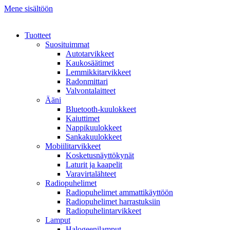
Mene sisältöön
Tuotteet
Suosituimmat
Autotarvikkeet
Kaukosäätimet
Lemmikkitarvikkeet
Radonmittari
Valvontalaitteet
Ääni
Bluetooth-kuulokkeet
Kaiuttimet
Nappikuulokkeet
Sankakuulokkeet
Mobiilitarvikkeet
Kosketusnäyttökynät
Laturit ja kaapelit
Varavirtalähteet
Radiopuhelimet
Radiopuhelimet ammattikäyttöön
Radiopuhelimet harrastuksiin
Radiopuhelintarvikkeet
Lamput
Halogeenilamput