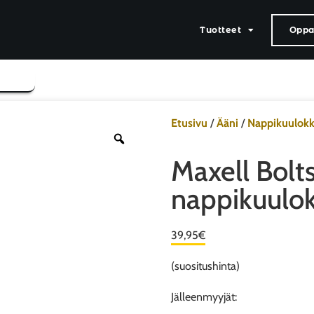
Tuotteet
Oppaa
Etusivu
/
Ääni
/
Nappikuulokk
Maxell Bolts
nappikuulo
39,95
€
(suositushinta)
Jälleenmyyjät: