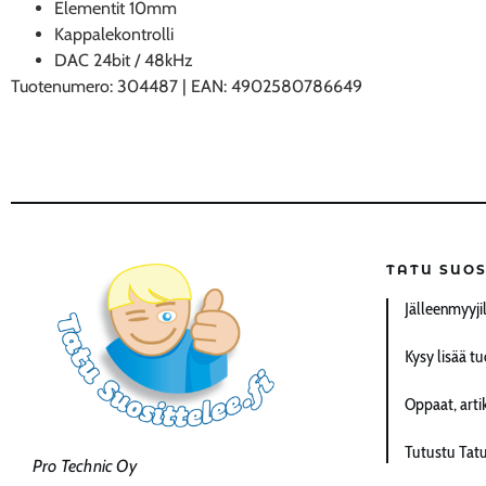
Elementit 10mm
Kappalekontrolli
DAC 24bit / 48kHz
Tuotenumero: 304487 | EAN: 4902580786649
TATU SUOS
Jälleenmyyji
Kysy lisää tu
Oppaat, artik
Tutustu Tat
Pro Technic Oy