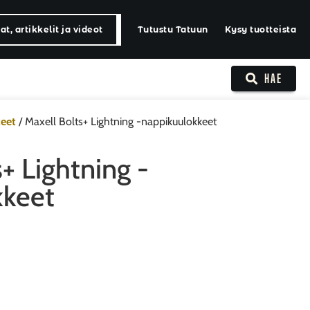
t, artikkelit ja videot
Tutustu Tatuun
Kysy tuotteista
HAE
eet
/ Maxell Bolts+ Lightning -nappikuulokkeet
+ Lightning -
kkeet