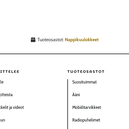
Tuoteosastot:
Nappikuulokkeet
ITTELEE
TUOTEOSASTOT
lle
Suosituimmat
otteista
Ääni
kelit ja videot
Mobiilitarvikkeet
uun
Radiopuhelimet