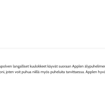
lven langalliset kuulokkeet käyvät suoraan Applen älypuhelimen ta
oni, joten voit puhua niillä myös puheluita tarvittaessa. Applen hyv