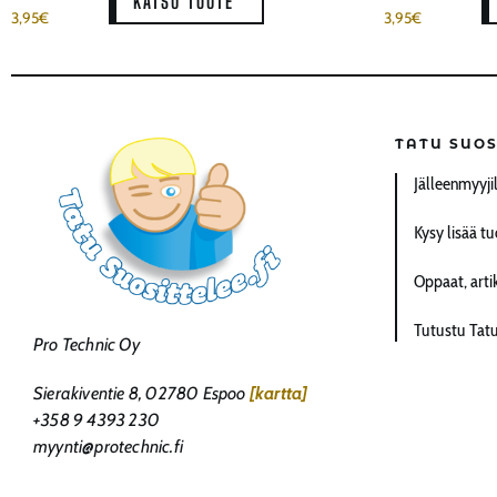
KATSO TUOTE
3,95
€
3,95
€
TATU SUOS
Jälleenmyyji
Kysy lisää tu
Oppaat, artik
Tutustu Tat
Pro Technic Oy
Sierakiventie 8, 02780 Espoo
[kartta]
+358 9 4393 230
myynti@protechnic.fi