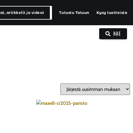
t, artikkelit ja videot
Tutustu Tatuun
Kysy tuotteista
HAE