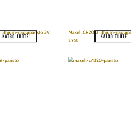
 lithium-nappiparisto 3V
Maxell CR2012 lithium-nappipa
KATSO TUOTE
KATSO TUOTE
2,95
€