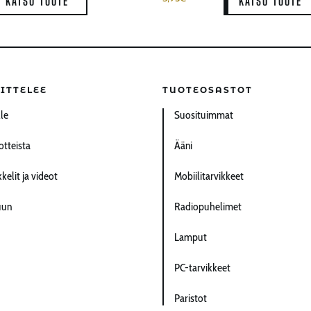
KATSO TUOTE
KATSO TUOTE
ITTELEE
TUOTEOSASTOT
lle
Suosituimmat
otteista
Ääni
kelit ja videot
Mobiilitarvikkeet
uun
Radiopuhelimet
Lamput
PC-tarvikkeet
Paristot