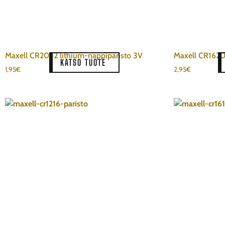
Maxell CR2032 lithium-nappiparisto 3V
Maxell CR1620
KATSO TUOTE
1,95
€
2,95
€