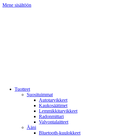
Mene sisältöön
Tuotteet
Suosituimmat
Autotarvikkeet
Kaukosäätimet
Lemmikkitarvikkeet
Radonmittari
Valvontalaitteet
Ääni
Bluetooth-kuulokkeet