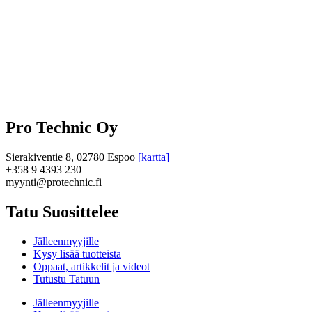
Pro Technic Oy
Sierakiventie 8, 02780 Espoo
[kartta]
+358 9 4393 230
myynti@protechnic.fi
Tatu Suosittelee
Jälleenmyyjille
Kysy lisää tuotteista
Oppaat, artikkelit ja videot
Tutustu Tatuun
Jälleenmyyjille