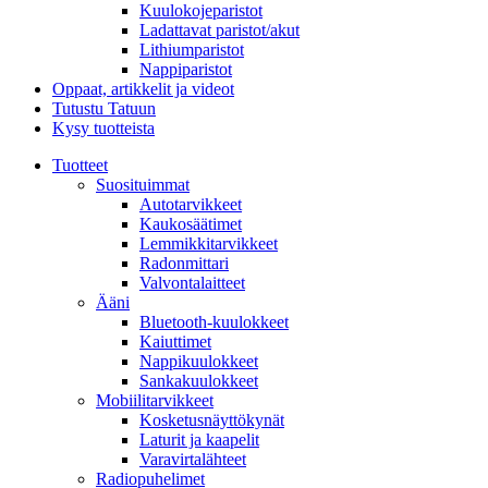
Kuulokojeparistot
Ladattavat paristot/akut
Lithiumparistot
Nappiparistot
Oppaat, artikkelit ja videot
Tutustu Tatuun
Kysy tuotteista
Tuotteet
Suosituimmat
Autotarvikkeet
Kaukosäätimet
Lemmikkitarvikkeet
Radonmittari
Valvontalaitteet
Ääni
Bluetooth-kuulokkeet
Kaiuttimet
Nappikuulokkeet
Sankakuulokkeet
Mobiilitarvikkeet
Kosketusnäyttökynät
Laturit ja kaapelit
Varavirtalähteet
Radiopuhelimet