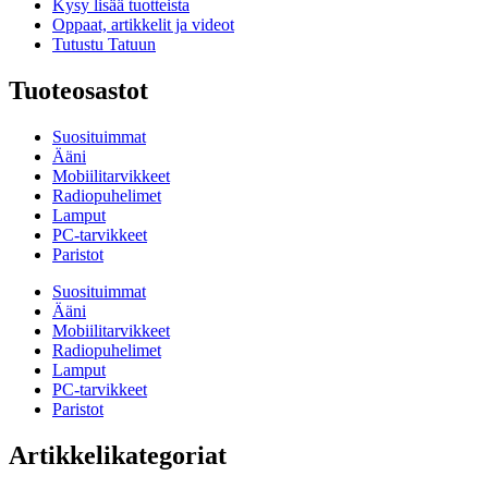
Kysy lisää tuotteista
Oppaat, artikkelit ja videot
Tutustu Tatuun
Tuoteosastot
Suosituimmat
Ääni
Mobiilitarvikkeet
Radiopuhelimet
Lamput
PC-tarvikkeet
Paristot
Suosituimmat
Ääni
Mobiilitarvikkeet
Radiopuhelimet
Lamput
PC-tarvikkeet
Paristot
Artikkelikategoriat