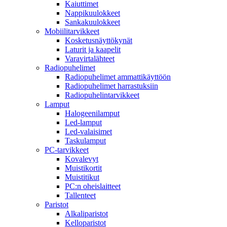
Kaiuttimet
Nappikuulokkeet
Sankakuulokkeet
Mobiilitarvikkeet
Kosketusnäyttökynät
Laturit ja kaapelit
Varavirtalähteet
Radiopuhelimet
Radiopuhelimet ammattikäyttöön
Radiopuhelimet harrastuksiin
Radiopuhelintarvikkeet
Lamput
Halogeenilamput
Led-lamput
Led-valaisimet
Taskulamput
PC-tarvikkeet
Kovalevyt
Muistikortit
Muistitikut
PC:n oheislaitteet
Tallenteet
Paristot
Alkaliparistot
Kelloparistot