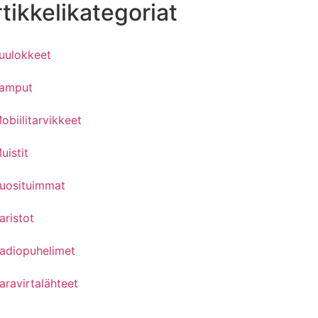
tikkelikategoriat
uulokkeet
amput
obiilitarvikkeet
uistit
uosituimmat
aristot
adiopuhelimet
aravirtalähteet