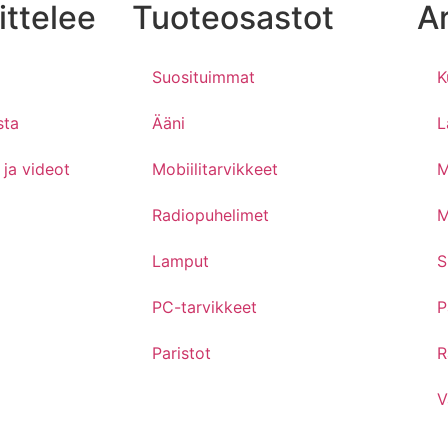
ittelee
Tuoteosastot
Ar
Suosituimmat
K
sta
Ääni
L
 ja videot
Mobiilitarvikkeet
M
Radiopuhelimet
M
Lamput
S
PC-tarvikkeet
P
Paristot
R
V