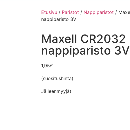
Etusivu
/
Paristot
/
Nappiparistot
/ Maxe
nappiparisto 3V
Maxell CR2032 
nappiparisto 3V
1,95
€
(suositushinta)
Jälleenmyyjät: