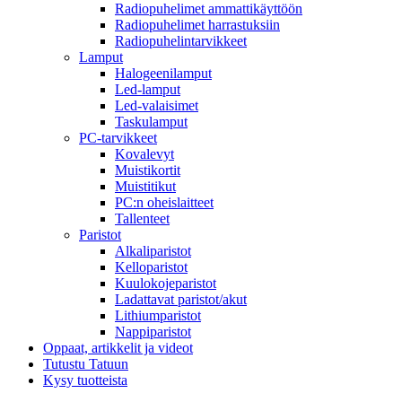
Radiopuhelimet ammattikäyttöön
Radiopuhelimet harrastuksiin
Radiopuhelintarvikkeet
Lamput
Halogeenilamput
Led-lamput
Led-valaisimet
Taskulamput
PC-tarvikkeet
Kovalevyt
Muistikortit
Muistitikut
PC:n oheislaitteet
Tallenteet
Paristot
Alkaliparistot
Kelloparistot
Kuulokojeparistot
Ladattavat paristot/akut
Lithiumparistot
Nappiparistot
Oppaat, artikkelit ja videot
Tutustu Tatuun
Kysy tuotteista