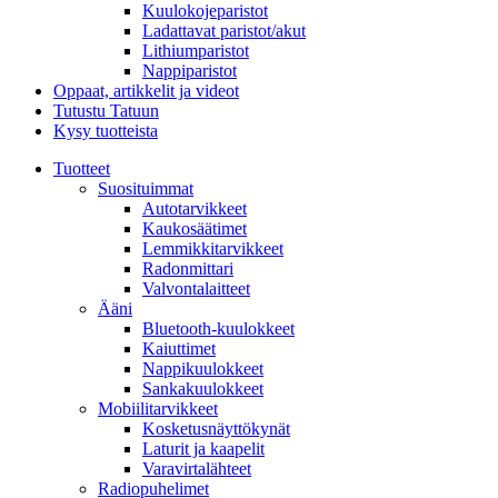
Kuulokojeparistot
Ladattavat paristot/akut
Lithiumparistot
Nappiparistot
Oppaat, artikkelit ja videot
Tutustu Tatuun
Kysy tuotteista
Tuotteet
Suosituimmat
Autotarvikkeet
Kaukosäätimet
Lemmikkitarvikkeet
Radonmittari
Valvontalaitteet
Ääni
Bluetooth-kuulokkeet
Kaiuttimet
Nappikuulokkeet
Sankakuulokkeet
Mobiilitarvikkeet
Kosketusnäyttökynät
Laturit ja kaapelit
Varavirtalähteet
Radiopuhelimet