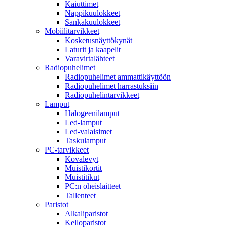
Kaiuttimet
Nappikuulokkeet
Sankakuulokkeet
Mobiilitarvikkeet
Kosketusnäyttökynät
Laturit ja kaapelit
Varavirtalähteet
Radiopuhelimet
Radiopuhelimet ammattikäyttöön
Radiopuhelimet harrastuksiin
Radiopuhelintarvikkeet
Lamput
Halogeenilamput
Led-lamput
Led-valaisimet
Taskulamput
PC-tarvikkeet
Kovalevyt
Muistikortit
Muistitikut
PC:n oheislaitteet
Tallenteet
Paristot
Alkaliparistot
Kelloparistot