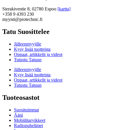
Sierakiventie 8, 02780 Espoo
[kartta]
+358 9 4393 230
myynti@protechnic.fi
Tatu Suosittelee
Jälleenmyyjille
Kysy lisää tuotteista
Oppaat, artikkelit ja videot
Tutustu Tatuun
Jälleenmyyjille
Kysy lisää tuotteista
Oppaat, artikkelit ja videot
Tutustu Tatuun
Tuoteosastot
Suosituimmat
Ääni
Mobiilitarvikkeet
Radiopuhelimet