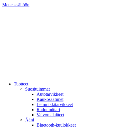
Mene sisältöön
Tuotteet
Suosituimmat
Autotarvikkeet
Kaukosäätimet
Lemmikkitarvikkeet
Radonmittari
Valvontalaitteet
Ääni
Bluetooth-kuulokkeet