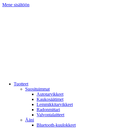
Mene sisältöön
Tuotteet
Suosituimmat
Autotarvikkeet
Kaukosäätimet
Lemmikkitarvikkeet
Radonmittari
Valvontalaitteet
Ääni
Bluetooth-kuulokkeet