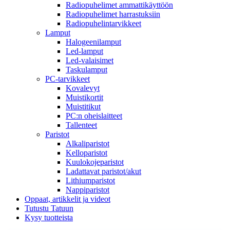
Radiopuhelimet ammattikäyttöön
Radiopuhelimet harrastuksiin
Radiopuhelintarvikkeet
Lamput
Halogeenilamput
Led-lamput
Led-valaisimet
Taskulamput
PC-tarvikkeet
Kovalevyt
Muistikortit
Muistitikut
PC:n oheislaitteet
Tallenteet
Paristot
Alkaliparistot
Kelloparistot
Kuulokojeparistot
Ladattavat paristot/akut
Lithiumparistot
Nappiparistot
Oppaat, artikkelit ja videot
Tutustu Tatuun
Kysy tuotteista