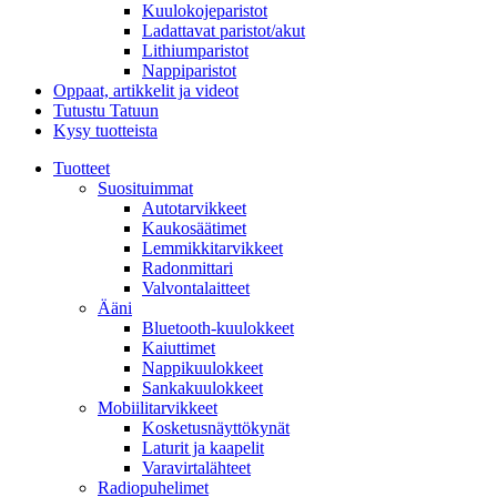
Kuulokojeparistot
Ladattavat paristot/akut
Lithiumparistot
Nappiparistot
Oppaat, artikkelit ja videot
Tutustu Tatuun
Kysy tuotteista
Tuotteet
Suosituimmat
Autotarvikkeet
Kaukosäätimet
Lemmikkitarvikkeet
Radonmittari
Valvontalaitteet
Ääni
Bluetooth-kuulokkeet
Kaiuttimet
Nappikuulokkeet
Sankakuulokkeet
Mobiilitarvikkeet
Kosketusnäyttökynät
Laturit ja kaapelit
Varavirtalähteet
Radiopuhelimet