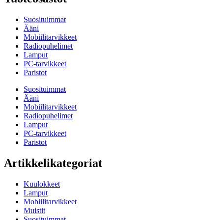
Suosituimmat
Ääni
Mobiilitarvikkeet
Radiopuhelimet
Lamput
PC-tarvikkeet
Paristot
Suosituimmat
Ääni
Mobiilitarvikkeet
Radiopuhelimet
Lamput
PC-tarvikkeet
Paristot
Artikkelikategoriat
Kuulokkeet
Lamput
Mobiilitarvikkeet
Muistit
Suosituimmat