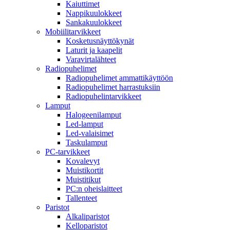
Kaiuttimet
Nappikuulokkeet
Sankakuulokkeet
Mobiilitarvikkeet
Kosketusnäyttökynät
Laturit ja kaapelit
Varavirtalähteet
Radiopuhelimet
Radiopuhelimet ammattikäyttöön
Radiopuhelimet harrastuksiin
Radiopuhelintarvikkeet
Lamput
Halogeenilamput
Led-lamput
Led-valaisimet
Taskulamput
PC-tarvikkeet
Kovalevyt
Muistikortit
Muistitikut
PC:n oheislaitteet
Tallenteet
Paristot
Alkaliparistot
Kelloparistot