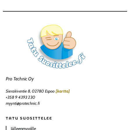
Pro Technic Oy
Sierakiventie 8, 02780 Espoo
[kartta]
+358 9 4393 230
myynti@protechnic.fi
TATU SUOSITTELEE
Jälleenmyyjille