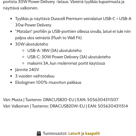
portista 30W Power Delivery -lataus. Väreinä tyylikäs kuparimusta ja
näyttävä valkoinen.
Tyylikäs ja näyttävä Duracell Premium-seinälaturi USB-C + USB-A
30w Power Delivery
”Matalan” profiilin ja USB-porttien ollessa sivulla, laturi ei tule niin
paljoa ulos seinästä (Flush to Wall Fit)
30W ulostuloteho
USB-A: 18W (3A) ulostuloteho
USB-C: 30W Power Delivery (3A) ulostuloteho
maksimi 3A, kun molemmat portit käytössä
Jännite 240V
3 vuoden vaihtotakuu
Ekologinen 100% muoviton pakkaus
Väri: Musta | Tuotenro: DRACUSB20-EU | EAN: 5056304311507
Väri: Valkoinen | Tuotenro: DRACUSB20W-EU | EAN: 5056304311514
Tuoteosastot:
Laturit ja kaapelit