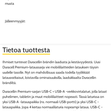
Jälleenmyyjät:
Tietoa tuottesta
Ihmiset tuntevat Duracellin brändin laadusta ja kestävyydestä. Uusi
Duracell Premium-lataussarja vie mobiililaitteiden latauksen täysin
uudelle tasolle. Nyt on mahdollisuus saada todella tyylikkäät
latausratkaisut, loistavilla ominaisuuksilla, laadukkaalta Duracellin
brändiltä.
Duracellin Premium-sarjan USB-C + USB-A -verkkovirtalaturi, jolla lataat
puhelimen, tabletin ja muut mobiililaitteet nopeasti. Tässä laturissa on
yksi USB-A -latauspaikka (ns. normaali USB-portti) ja yksi USB-C -
latauspaikka. Jopa 4 kertaa normaalilaturia nopeampi lataus. USB-C -