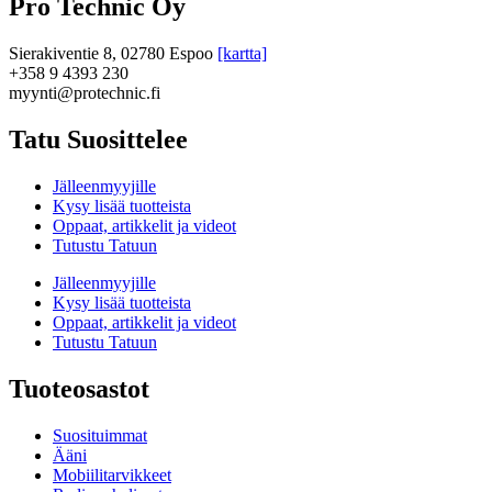
Pro Technic Oy
Sierakiventie 8, 02780 Espoo
[kartta]
+358 9 4393 230
myynti@protechnic.fi
Tatu Suosittelee
Jälleenmyyjille
Kysy lisää tuotteista
Oppaat, artikkelit ja videot
Tutustu Tatuun
Jälleenmyyjille
Kysy lisää tuotteista
Oppaat, artikkelit ja videot
Tutustu Tatuun
Tuoteosastot
Suosituimmat
Ääni
Mobiilitarvikkeet