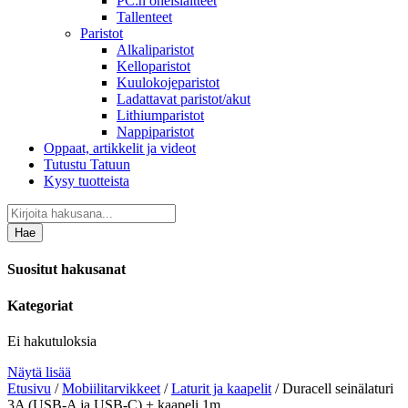
PC:n oheislaitteet
Tallenteet
Paristot
Alkaliparistot
Kelloparistot
Kuulokojeparistot
Ladattavat paristot/akut
Lithiumparistot
Nappiparistot
Oppaat, artikkelit ja videot
Tutustu Tatuun
Kysy tuotteista
Hae
Suositut hakusanat
Kategoriat
Ei hakutuloksia
Näytä lisää
Etusivu
/
Mobiilitarvikkeet
/
Laturit ja kaapelit
/ Duracell seinälaturi
3A (USB-A ja USB-C) + kaapeli 1m