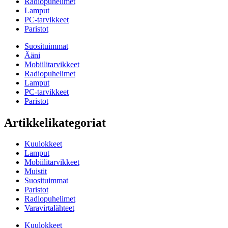
Radiopuhelimet
Lamput
PC-tarvikkeet
Paristot
Suosituimmat
Ääni
Mobiilitarvikkeet
Radiopuhelimet
Lamput
PC-tarvikkeet
Paristot
Artikkelikategoriat
Kuulokkeet
Lamput
Mobiilitarvikkeet
Muistit
Suosituimmat
Paristot
Radiopuhelimet
Varavirtalähteet
Kuulokkeet