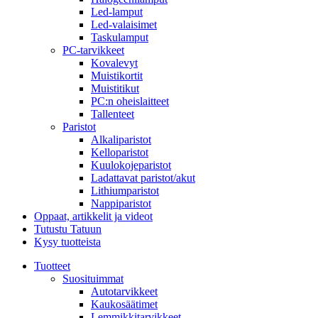
Led-lamput
Led-valaisimet
Taskulamput
PC-tarvikkeet
Kovalevyt
Muistikortit
Muistitikut
PC:n oheislaitteet
Tallenteet
Paristot
Alkaliparistot
Kelloparistot
Kuulokojeparistot
Ladattavat paristot/akut
Lithiumparistot
Nappiparistot
Oppaat, artikkelit ja videot
Tutustu Tatuun
Kysy tuotteista
Tuotteet
Suosituimmat
Autotarvikkeet
Kaukosäätimet
Lemmikkitarvikkeet