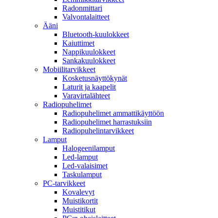
Radonmittari
Valvontalaitteet
Ääni
Bluetooth-kuulokkeet
Kaiuttimet
Nappikuulokkeet
Sankakuulokkeet
Mobiilitarvikkeet
Kosketusnäyttökynät
Laturit ja kaapelit
Varavirtalähteet
Radiopuhelimet
Radiopuhelimet ammattikäyttöön
Radiopuhelimet harrastuksiin
Radiopuhelintarvikkeet
Lamput
Halogeenilamput
Led-lamput
Led-valaisimet
Taskulamput
PC-tarvikkeet
Kovalevyt
Muistikortit
Muistitikut