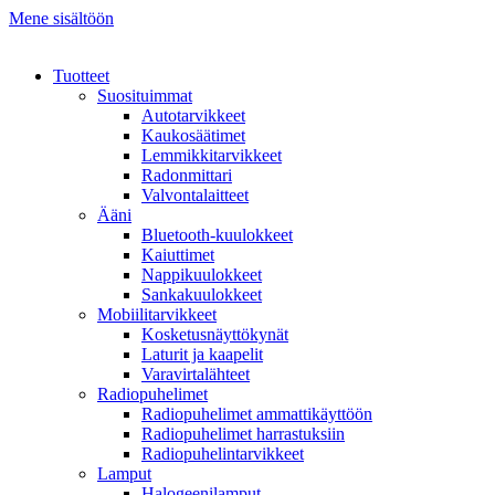
Mene sisältöön
Tuotteet
Suosituimmat
Autotarvikkeet
Kaukosäätimet
Lemmikkitarvikkeet
Radonmittari
Valvontalaitteet
Ääni
Bluetooth-kuulokkeet
Kaiuttimet
Nappikuulokkeet
Sankakuulokkeet
Mobiilitarvikkeet
Kosketusnäyttökynät
Laturit ja kaapelit
Varavirtalähteet
Radiopuhelimet
Radiopuhelimet ammattikäyttöön
Radiopuhelimet harrastuksiin
Radiopuhelintarvikkeet
Lamput
Halogeenilamput