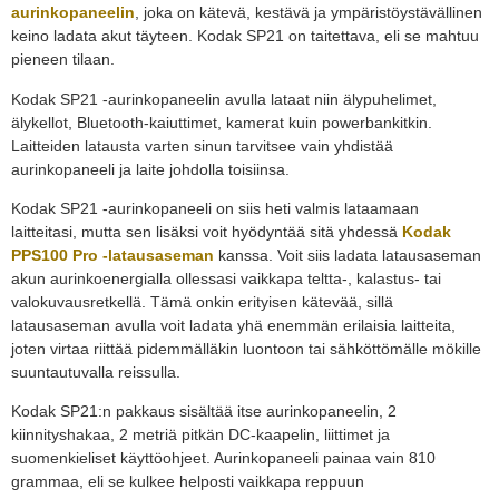
aurinkopaneelin
, joka on kätevä, kestävä ja ympäristöystävällinen
keino ladata akut täyteen. Kodak SP21 on taitettava, eli se mahtuu
pieneen tilaan.
Kodak SP21 -aurinkopaneelin avulla lataat niin älypuhelimet,
älykellot, Bluetooth-kaiuttimet, kamerat kuin powerbankitkin.
Laitteiden latausta varten sinun tarvitsee vain yhdistää
aurinkopaneeli ja laite johdolla toisiinsa.
Kodak SP21 -aurinkopaneeli on siis heti valmis lataamaan
laitteitasi, mutta sen lisäksi voit hyödyntää sitä yhdessä
Kodak
PPS100 Pro -latausaseman
kanssa. Voit siis ladata latausaseman
akun aurinkoenergialla ollessasi vaikkapa teltta-, kalastus- tai
valokuvausretkellä. Tämä onkin erityisen kätevää, sillä
latausaseman avulla voit ladata yhä enemmän erilaisia laitteita,
joten virtaa riittää pidemmälläkin luontoon tai sähköttömälle mökille
suuntautuvalla reissulla.
Kodak SP21:n p
akkaus sisältää
itse aurinkopaneelin, 2
kiinnityshakaa, 2 metriä pitkän DC-kaapelin
,
liittime
t ja
suomenkieliset käyttöohjeet
. Aurinkopaneeli
painaa vain 810
grammaa, eli se kulkee helposti
vaikkapa
reppuun