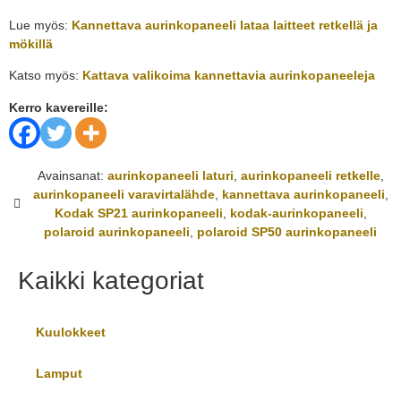
Lue myös:
Kannettava aurinkopaneeli lataa laitteet retkellä ja
mökillä
Katso myös:
Kattava valikoima kannettavia aurinkopaneeleja
Kerro kavereille:
Avainsanat:
aurinkopaneeli laturi
,
aurinkopaneeli retkelle
,
aurinkopaneeli varavirtalähde
,
kannettava aurinkopaneeli
,
Kodak SP21 aurinkopaneeli
,
kodak-aurinkopaneeli
,
polaroid aurinkopaneeli
,
polaroid SP50 aurinkopaneeli
Kaikki kategoriat
Kuulokkeet
Lamput