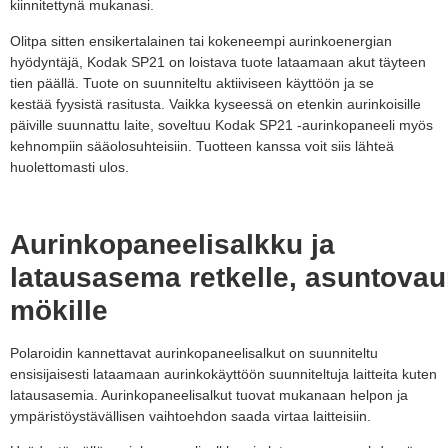
kiinnitettynä
mukanasi.
Olitpa sitten ensikertalainen tai kokeneempi aurinkoenergian
hyödyntäjä, Kodak SP21 on loistava tuote lataamaan akut täyteen
tien päällä. Tuote
on suunniteltu aktiiviseen käyttöön ja se
kestää
fyysistä rasitusta
. Vaikka kyseessä on etenkin aurinkoisille
päiville suunnattu laite, soveltuu Kodak SP21 -aurinkopaneeli myös
kehnompiin sääolosuhteisiin. Tuotteen kanssa voit siis lähteä
huolettomasti ulos.
Aurinkopaneelisalkku ja
latausasema
retkelle,
asuntova
mökille
Polaroidin kannettavat aurinkopaneelisalkut on suunniteltu
ensisijaisesti lataamaan aurinkokäyttöön suunniteltuja laitteita kuten
latausasemia. Aurinkopaneelisalkut tuovat mukanaan helpon ja
ympäristöystävällisen vaihtoehdon saada virtaa laitteisiin.