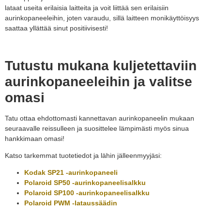
lataat useita erilaisia laitteita ja voit liittää sen erilaisiin
aurinkopaneeleihin, joten varaudu, sillä laitteen monikäyttöisyys
saattaa yllättää sinut positiivisesti!
Tutustu mukana kuljetettaviin
aurinkopaneeleihin ja valitse
omasi
Tatu ottaa ehdottomasti
kannettavan aurinkopaneelin
mukaan
seuraavalle reissulleen ja suosittelee lämpimästi myös sinua
hankkimaan omasi!
Katso tarkemmat tuotetiedot ja lähin jälleenmyyjäsi:
Kodak SP21
-aurinkopaneeli
Polaroid SP50
-aurinkopaneelisalkku
Polaroid SP100
-aurinkopaneelisalkku
Polaroid PWM -lataussäädin