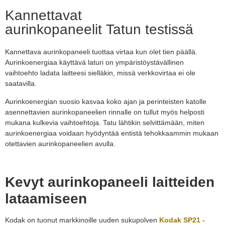
Kannettavat
aurinkopaneelit Tatun testissä
Kannettava aurinkopaneeli
t
u
ottaa virtaa kun olet tien päällä.
Aurinkoenergiaa käyttävä laturi on
ympäristöystävälli
n
en
vaihtoe
ht
o
ladata laitteesi sielläkin, missä verkkovirtaa ei ole
saatavilla.
Aurinkoenergian suosio kasvaa koko ajan
ja perinteisten katolle
asennettavien aurinkopaneelien rinnalle on tullut myös helposti
mukana kulkevia vaihtoehtoja.
Tatu lähti
kin
selvittämään, miten
aurinkoenergiaa voidaan hyödyntää
entistä tehokkaammin
muka
an
otettavien
aurinkopaneelien
avulla.
K
evyt aurinkopaneeli laitteiden
lataamiseen
Kodak on tuonut markkinoille uuden sukupolven
Kodak SP21 -