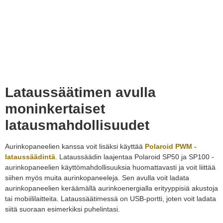
Lataussäätimen avulla
moninkertaiset
latausmahdollisuudet
Aurinkopaneelien kanssa voit lisäksi käyttää
Polaroid PWM -
lataussäädintä
. Lataussäädin laajentaa Polaroid SP50 ja SP100 -
aurinkopaneelien käyttömahdollisuuksia huomattavasti ja voit liittää
siihen myös muita aurinkopaneeleja. Sen avulla voit ladata
aurinkopaneelien keräämällä aurinkoenergialla erityyppisiä akustoja
tai mobiililaitteita. L
ataussäätimessä on USB-portti, joten voit ladata
siitä suoraan esimerkiksi puhelintasi.