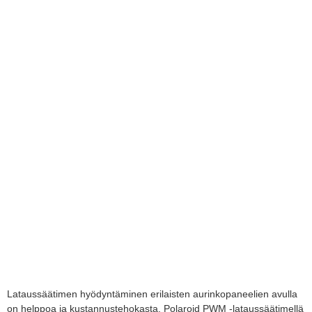
Lataussäätimen hyödyntäminen erilaisten aurinkopaneelien avulla
on helppoa ja kustannustehokasta. Polaroid PWM -lataussäätimellä