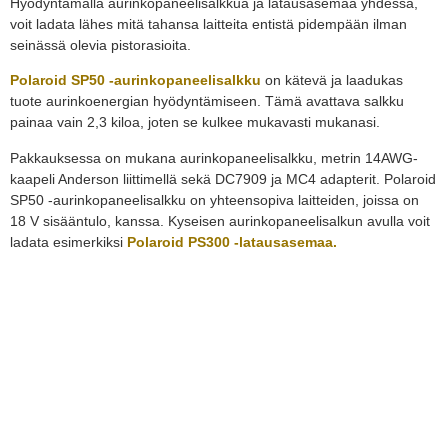
Hyödyntämällä aurinkopaneelisalkkua ja latausasemaa yhdessä,
voit ladata lähes mitä tahansa laitteita entistä pidempään ilman
seinässä olevia pistorasioita.
Polaroid SP50 -aurinkopaneelisalkku
on kätevä ja laadukas
tuote aurinkoenergian hyödyntämiseen. Tämä avattava salkku
painaa vain 2,3 kiloa, joten se kulkee mukavasti mukanasi.
Pakkauksessa on mukana aurinkopaneelisalkku, metrin 14AWG-
kaapeli Anderson liittimellä sekä DC7909 ja MC4 adapterit
.
Polaroid
SP50 -aurinkopaneelisalkku on yhteensopiva laitteiden, joissa on
18 V sisääntulo, kanssa. Kyseisen aurinkopaneelisalkun avulla voit
ladata esimerkiksi
Polaroid PS300 -latausasemaa.