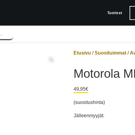
Tuotteet
Etusivu
/
Suosituimmat
/
Au
Motorola 
49,95
€
(suositushinta)
Jälleenmyyjät: