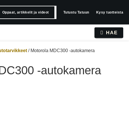
Oppaat, artikkelit ja videot
Tutustu Tatuun
Kysy tuotteista
HAE
totarvikkeet
/ Motorola MDC300 -autokamera
MDC300 -autokamera