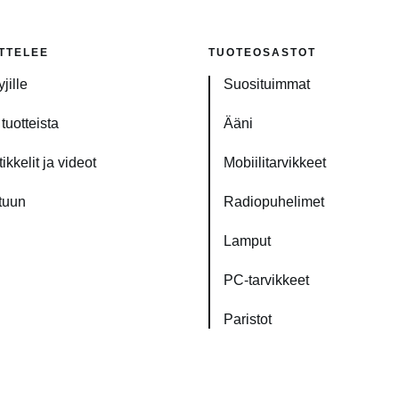
TTELEE
TUOTEOSASTOT
jille
Suosituimmat
tuotteista
Ääni
ikkelit ja videot
Mobiilitarvikkeet
tuun
Radiopuhelimet
Lamput
PC-tarvikkeet
Paristot