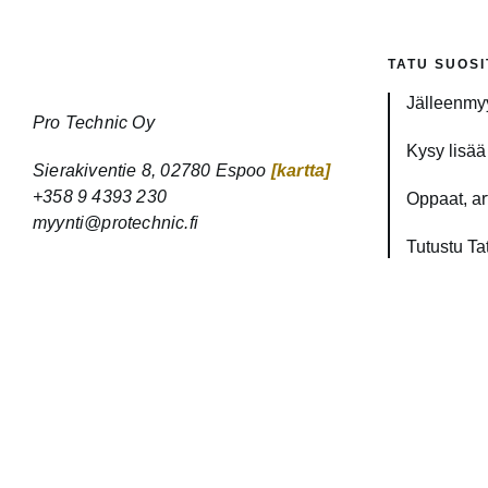
TATU SUOSI
Jälleenmyy
Pro Technic Oy
Kysy lisää 
Sierakiventie 8, 02780 Espoo
[kartta]
+358 9 4393 230
Oppaat, art
myynti@protechnic.fi
Tutustu Ta