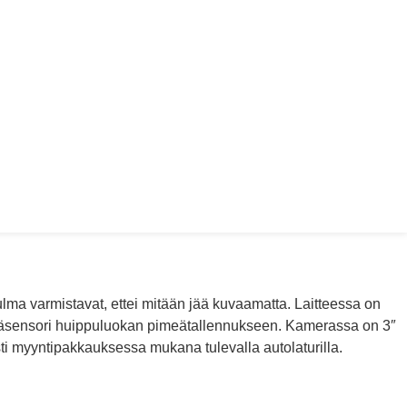
ma varmistavat, ettei mitään jää kuvaamatta. Laitteessa on
hämäräsensori huippuluokan pimeätallennukseen. Kamerassa on 3″
ti myyntipakkauksessa mukana tulevalla autolaturilla.