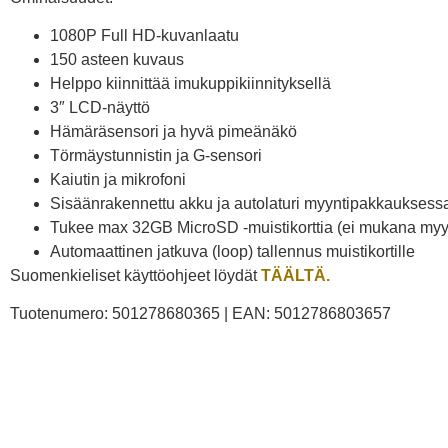
1080P Full HD-kuvanlaatu
150 asteen kuvaus
Helppo kiinnittää imukuppikiinnityksellä
3″ LCD-näyttö
Hämäräsensori ja hyvä pimeänäkö
Törmäystunnistin ja G-sensori
Kaiutin ja mikrofoni
Sisäänrakennettu akku ja autolaturi myyntipakkauksess
Tukee max 32GB MicroSD -muistikorttia (ei mukana my
Automaattinen jatkuva (loop) tallennus muistikortille
Suomenkieliset käyttöohjeet löydät
TÄÄLTÄ.
Tuotenumero: 501278680365 | EAN: 5012786803657