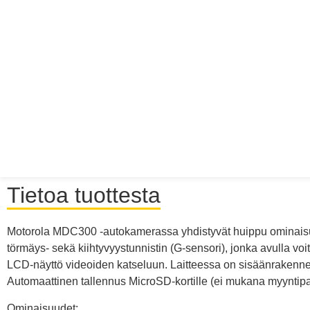
Tietoa tuottesta
Motorola MDC300 -autokamerassa yhdistyvät huippu ominaisuud
törmäys- sekä kiihtyvyystunnistin (G-sensori), jonka avulla v
LCD-näyttö videoiden katseluun. Laitteessa on sisäänrakennett
Automaattinen tallennus MicroSD-kortille (ei mukana myyntip
Ominaisuudet: