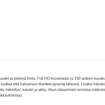
et ja järkevä hinta. Full HD-kuvanlaatu ja 150 asteen kuvakul
oit luottaa että haluamasi tilanteet pysyvät tallessa. Lisäksi 
u mikrofoni, kaiutin ja akku. Akun lataaminen onnistuu käteväs
akkauksessa).