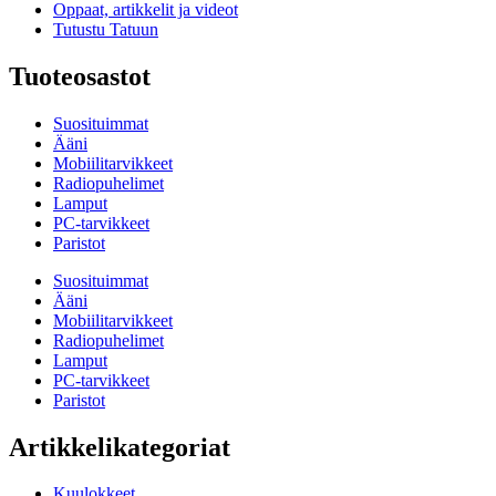
Oppaat, artikkelit ja videot
Tutustu Tatuun
Tuoteosastot
Suosituimmat
Ääni
Mobiilitarvikkeet
Radiopuhelimet
Lamput
PC-tarvikkeet
Paristot
Suosituimmat
Ääni
Mobiilitarvikkeet
Radiopuhelimet
Lamput
PC-tarvikkeet
Paristot
Artikkelikategoriat
Kuulokkeet