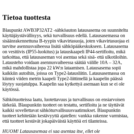
Tietoa tuottesta
Blaupunkt AWB3P32AT2 -sähköauton latausasema on suunniteltu
käyttäjäystävällisyys, sekä turvallisuus edellä. Latausasemassa on
sisäänrakennettuna B-tyypin vikavirtasuoja, joten vikavirtasuojaa ei
tarvitse asennusvaiheessa lisätä sähköpääkeskukseen. Latausasema
on vesitiivis (IP55-luokitus) ja latauskaapeli IP44-sertifioitu, mikä
tarkoittaa, että latausaseman voi asentaa sekä sisä- että ulkotiloihin.
Latausteho voidaan asennusvaiheessa säätää välille 10A – 32A,
mikä mahdollistaa jopa 22 kW:n lataamisen. Latausasema sopii
kaikkiin autoihin, joissa on Type2-latausliitin. Latausasemassa on
kiinteä viiden metrin kaapeli Type2-liittimellä ja kaapelin päässä
löytyy suojatulppa. Kaapelin saa kytkettyä asemaan kun se ei ole
käytössä.
Sähkötuotteissa laatu, luotettavuus ja turvallisuus on ensiarvoisen
tärkeää. Blaupunktin tuotteet on testattu, sertifioitu ja ne täyttävät
kaikki sovellettavat sähköturvallisuusvaatimukset. Blaupunktin
tuotteet kehitetään kestävyyttä ajatellen: vankka rakenne varmistaa,
että tuotteet kestävät jokapäiväistä käyttöä eri tilanteissa.
HUOM! Latausasemaa ei saa asentaa itse, ellet ole