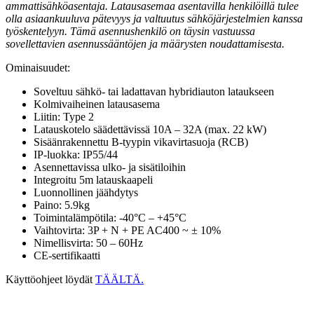
ammattisähköasentaja. Latausasemaa asentavilla henkilöillä tulee
olla asiaankuuluva pätevyys ja valtuutus sähköjärjestelmien kanssa
työskentelyyn. Tämä asennushenkilö on täysin vastuussa
sovellettavien asennussääntöjen ja määrysten noudattamisesta.
Ominaisuudet:
Soveltuu sähkö- tai ladattavan hybridiauton lataukseen
Kolmivaiheinen latausasema
Liitin: Type 2
Latauskotelo säädettävissä 10A – 32A (max. 22 kW)
Sisäänrakennettu B-tyypin vikavirtasuoja (RCB)
IP-luokka: IP55/44
Asennettavissa ulko- ja sisätiloihin
Integroitu 5m latauskaapeli
Luonnollinen jäähdytys
Paino: 5.9kg
Toimintalämpötila: -40°C – +45°C
Vaihtovirta: 3P + N + PE AC400 ~ ± 10%
Nimellisvirta: 50 – 60Hz
CE-sertifikaatti
Käyttöohjeet löydät
TÄÄLTÄ.