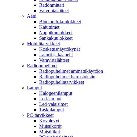
Radonmittari
Valvontalaitteet
Ääni
Bluetooth-kuulokkeet
Kaiuttimet
Nappikuulokkeet
Sankakuulokkeet
Mobiilitarvikkeet
Kosketusnäyttökynät
Laturit ja kaapelit
Varavirtalähteet
Radiopuhelimet
Radiopuhelimet ammattikäyttöön
Radiopuhelimet harrastuksiin
Radiopuhelintarvikkeet
Lamput
Halogeenilamput
Led-lamput
Led-valaisimet
Taskulamput
PC-tarvikkeet
Kovalevyt
Muistikortit
Muistitikut