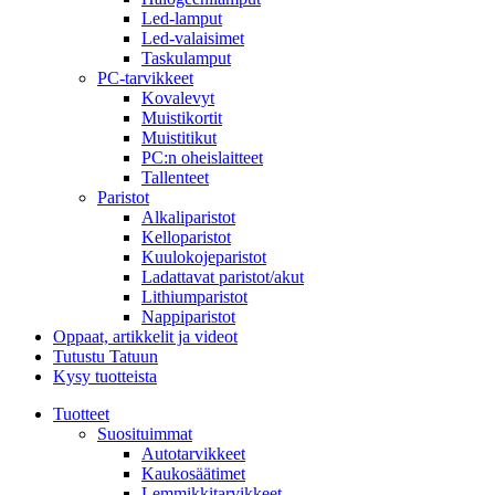
Led-lamput
Led-valaisimet
Taskulamput
PC-tarvikkeet
Kovalevyt
Muistikortit
Muistitikut
PC:n oheislaitteet
Tallenteet
Paristot
Alkaliparistot
Kelloparistot
Kuulokojeparistot
Ladattavat paristot/akut
Lithiumparistot
Nappiparistot
Oppaat, artikkelit ja videot
Tutustu Tatuun
Kysy tuotteista
Tuotteet
Suosituimmat
Autotarvikkeet
Kaukosäätimet
Lemmikkitarvikkeet