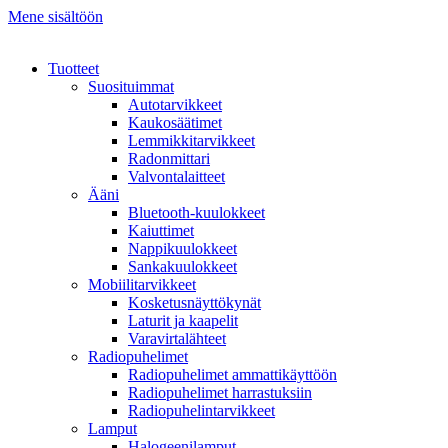
Mene sisältöön
Tuotteet
Suosituimmat
Autotarvikkeet
Kaukosäätimet
Lemmikkitarvikkeet
Radonmittari
Valvontalaitteet
Ääni
Bluetooth-kuulokkeet
Kaiuttimet
Nappikuulokkeet
Sankakuulokkeet
Mobiilitarvikkeet
Kosketusnäyttökynät
Laturit ja kaapelit
Varavirtalähteet
Radiopuhelimet
Radiopuhelimet ammattikäyttöön
Radiopuhelimet harrastuksiin
Radiopuhelintarvikkeet
Lamput
Halogeenilamput