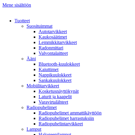
Mene sisältöön
Tuotteet
Suosituimmat
Autotarvikkeet
Kaukosäätimet
Lemmikkitarvikkeet
Radonmittari
Valvontalaitteet
Ääni
Bluetooth-kuulokkeet
Kaiuttimet
Nappikuulokkeet
Sankakuulokkeet
Mobiilitarvikkeet
Kosketusnäyttökynät
Laturit ja kaapelit
Varavirtalähteet
Radiopuhelimet
Radiopuhelimet ammattikäyttöön
Radiopuhelimet harrastuksiin
Radiopuhelintarvikkeet
Lamput
Halogeenilamput