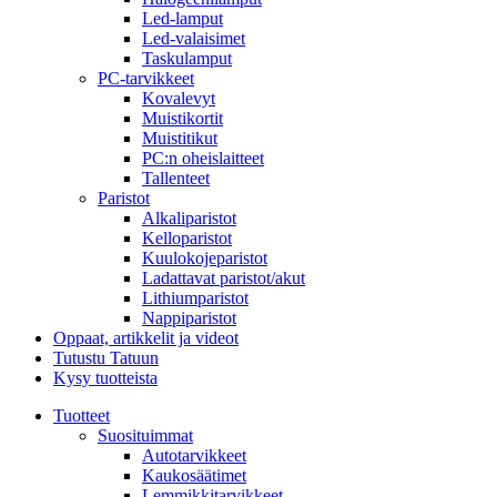
Led-lamput
Led-valaisimet
Taskulamput
PC-tarvikkeet
Kovalevyt
Muistikortit
Muistitikut
PC:n oheislaitteet
Tallenteet
Paristot
Alkaliparistot
Kelloparistot
Kuulokojeparistot
Ladattavat paristot/akut
Lithiumparistot
Nappiparistot
Oppaat, artikkelit ja videot
Tutustu Tatuun
Kysy tuotteista
Tuotteet
Suosituimmat
Autotarvikkeet
Kaukosäätimet
Lemmikkitarvikkeet