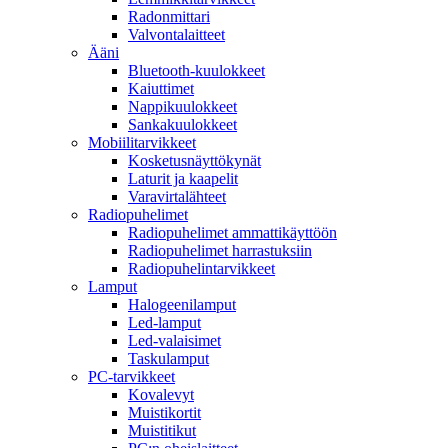
Radonmittari
Valvontalaitteet
Ääni
Bluetooth-kuulokkeet
Kaiuttimet
Nappikuulokkeet
Sankakuulokkeet
Mobiilitarvikkeet
Kosketusnäyttökynät
Laturit ja kaapelit
Varavirtalähteet
Radiopuhelimet
Radiopuhelimet ammattikäyttöön
Radiopuhelimet harrastuksiin
Radiopuhelintarvikkeet
Lamput
Halogeenilamput
Led-lamput
Led-valaisimet
Taskulamput
PC-tarvikkeet
Kovalevyt
Muistikortit
Muistitikut