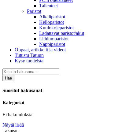
PC:n oheislaitteet
Tallenteet
Paristot
Alkaliparistot
Kelloparistot
Kuulokojeparistot
Ladattavat paristot/akut
Lithiumparistot
Nappiparistot
Oppaat, artikkelit ja videot
Tutustu Tatuun
Kysy tuotteista
Hae
Suositut hakusanat
Kategoriat
Ei hakutuloksia
Näytä lisää
Takaisin