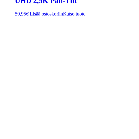
UHD 2,5K Pan-Tilt
59,95
€
Lisää ostoskoriin
Katso tuote