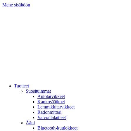
Mene sisältöön
Tuotteet
Suosituimmat
Autotarvikkeet
Kaukosäätimet
Lemmikkitarvikkeet
Radonmittari
Valvontalaitteet
Ääni
Bluetooth-kuulokkeet