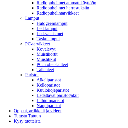
Radiopuhelimet ammattikäyttöön
Radiopuhelimet harrastuksiin
Radiopuhelintarvikkeet
Lamput
Halogeenilamput
Led-lamput
Led-valaisimet
Taskulamput
PC-tarvikkeet
Kovalevyt
Muistikortit
Muistitikut
PC:n oheislaitteet
Tallenteet
Paristot
Alkaliparistot
Kelloparistot
Kuulokojeparistot
Ladattavat paristot/akut
Lithiumparistot
Nappiparistot
Oppaat, artikkelit ja videot
Tutustu Tatuun
Kysy tuotteista