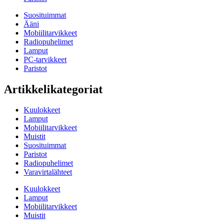
Suosituimmat
Ääni
Mobiilitarvikkeet
Radiopuhelimet
Lamput
PC-tarvikkeet
Paristot
Artikkelikategoriat
Kuulokkeet
Lamput
Mobiilitarvikkeet
Muistit
Suosituimmat
Paristot
Radiopuhelimet
Varavirtalähteet
Kuulokkeet
Lamput
Mobiilitarvikkeet
Muistit