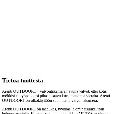
Tietoa tuottesta
Arenti OUTDOOR1 – valvontakameran avulla valvot, ettei kotisi,
mökkisi tai työpaikkasi pihaan saavu kutsumattomia vieraita. Arenti
OUTDOOR1 on ulkokäyttöön suunniteltu valvontakamera.
Arenti OUTDOOR1 on laadukas, tyylikäs ja ominaisuuksiltaan
huippuvarusteltu. Kamerassa on huipputarkka 4MP 2K+ resoluutio,