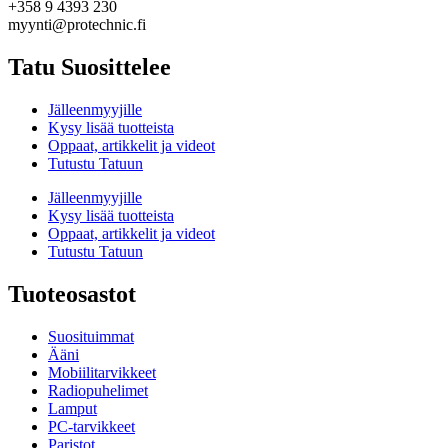
+358 9 4393 230
myynti@protechnic.fi
Tatu Suosittelee
Jälleenmyyjille
Kysy lisää tuotteista
Oppaat, artikkelit ja videot
Tutustu Tatuun
Jälleenmyyjille
Kysy lisää tuotteista
Oppaat, artikkelit ja videot
Tutustu Tatuun
Tuoteosastot
Suosituimmat
Ääni
Mobiilitarvikkeet
Radiopuhelimet
Lamput
PC-tarvikkeet
Paristot