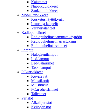
Kaiuttimet
Nappikuulokkeet
Sankakuulokkeet
Mobiilitarvikkeet
Kosketusnäyttökynät
Laturit ja kaapelit
Varavirtalähteet
Radiopuhelimet
Radiopuhelimet ammattikäyttöön
Radiopuhelimet harrastuksiin
Radiopuhelintarvikkeet
Lamput
Halogeenilamput
Led-lamput
Led-valaisimet
Taskulamput
PC-tarvikkeet
Kovalevyt
Muistikortit
Muistitikut
PC:n oheislaitteet
Tallenteet
Paristot
Alkaliparistot
Kelloparistot