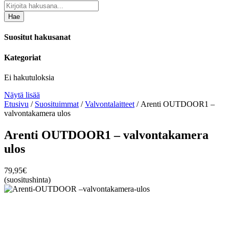
Hae
Suositut hakusanat
Kategoriat
Ei hakutuloksia
Näytä lisää
Etusivu
/
Suosituimmat
/
Valvontalaitteet
/ Arenti OUTDOOR1 –
valvontakamera ulos
Arenti OUTDOOR1 – valvontakamera
ulos
79,95
€
(suositushinta)