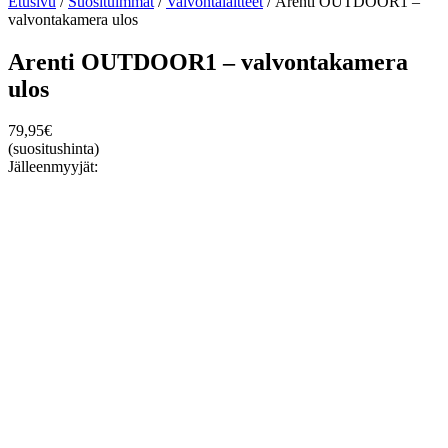
Etusivu
/
Suosituimmat
/
Valvontalaitteet
/ Arenti OUTDOOR1 –
valvontakamera ulos
Arenti OUTDOOR1 – valvontakamera
ulos
79,95
€
(suositushinta)
Jälleenmyyjät: