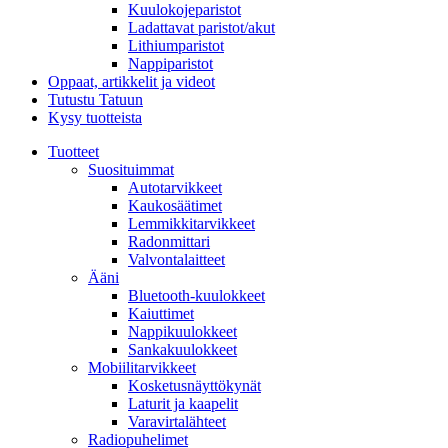
Kuulokojeparistot
Ladattavat paristot/akut
Lithiumparistot
Nappiparistot
Oppaat, artikkelit ja videot
Tutustu Tatuun
Kysy tuotteista
Tuotteet
Suosituimmat
Autotarvikkeet
Kaukosäätimet
Lemmikkitarvikkeet
Radonmittari
Valvontalaitteet
Ääni
Bluetooth-kuulokkeet
Kaiuttimet
Nappikuulokkeet
Sankakuulokkeet
Mobiilitarvikkeet
Kosketusnäyttökynät
Laturit ja kaapelit
Varavirtalähteet
Radiopuhelimet