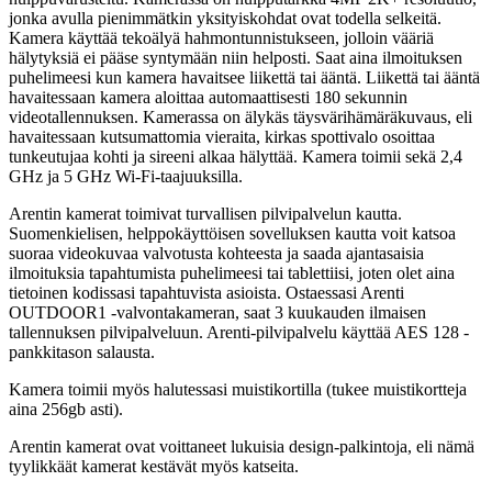
jonka avulla pienimmätkin yksityiskohdat ovat todella selkeitä.
Kamera käyttää tekoälyä hahmontunnistukseen, jolloin vääriä
hälytyksiä ei pääse syntymään niin helposti. Saat aina ilmoituksen
puhelimeesi kun kamera havaitsee liikettä tai ääntä. Liikettä tai ääntä
havaitessaan kamera aloittaa automaattisesti 180 sekunnin
videotallennuksen. Kamerassa on älykäs täysvärihämäräkuvaus, eli
havaitessaan kutsumattomia vieraita, kirkas spottivalo osoittaa
tunkeutujaa kohti ja sireeni alkaa hälyttää. Kamera toimii sekä 2,4
GHz ja 5 GHz Wi-Fi-taajuuksilla.
Arentin kamerat toimivat turvallisen pilvipalvelun kautta.
Suomenkielisen, helppokäyttöisen sovelluksen kautta voit katsoa
suoraa videokuvaa valvotusta kohteesta ja saada ajantasaisia
ilmoituksia tapahtumista puhelimeesi tai tablettiisi, joten olet aina
tietoinen kodissasi tapahtuvista asioista. Ostaessasi Arenti
OUTDOOR1 -valvontakameran, saat 3 kuukauden ilmaisen
tallennuksen pilvipalveluun. Arenti-pilvipalvelu käyttää AES 128 -
pankkitason salausta.
Kamera toimii myös halutessasi muistikortilla (tukee muistikortteja
aina 256gb asti).
Arentin kamerat ovat voittaneet lukuisia design-palkintoja, eli nämä
tyylikkäät kamerat kestävät myös katseita.