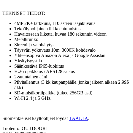
TEKNISET TIEDOT:
4MP 2K+ tarkkuus, 110 asteen laajakuvaus
Tekoälypohjainen liikkeentunnistus
Havaitessaan liikettä, kuvaa 180 sekunnin videon
Metallirunko
Sireeni ja valohälytys
Täysväri yökuvaus 10m, 3000K kohdevalo
Yhteensopiva Amazon Alexa ja Google Assistant
Yksityisyystila
Säänkestävä IP65-luokitus
H.265 pakkaus / AES128 salaus
2-suuntainen ääni
Pilvitallennus (3 kk kaupanpäälle, jonka jälkeen alkaen 2,99$
/ kk)
SD-muistikorttipaikka (tukee 256GB asti)
Wi-Fi 2,4 ja 5 GHz
Suomenkieliset käyttöohjeet löydät
TÄÄLTÄ
.
Tuotenro: OUTDOOR1