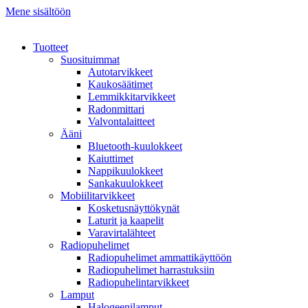
Mene sisältöön
Tuotteet
Suosituimmat
Autotarvikkeet
Kaukosäätimet
Lemmikkitarvikkeet
Radonmittari
Valvontalaitteet
Ääni
Bluetooth-kuulokkeet
Kaiuttimet
Nappikuulokkeet
Sankakuulokkeet
Mobiilitarvikkeet
Kosketusnäyttökynät
Laturit ja kaapelit
Varavirtalähteet
Radiopuhelimet
Radiopuhelimet ammattikäyttöön
Radiopuhelimet harrastuksiin
Radiopuhelintarvikkeet
Lamput
Halogeenilamput