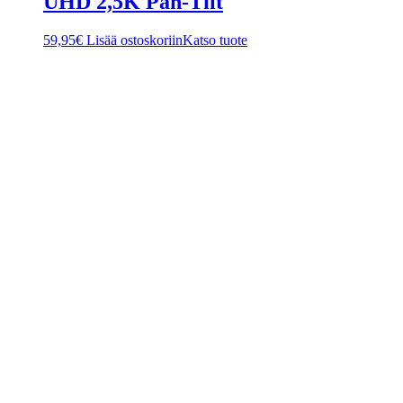
UHD 2,5K Pan-Tilt
59,95
€
Lisää ostoskoriin
Katso tuote