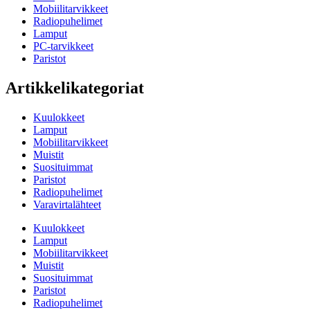
Mobiilitarvikkeet
Radiopuhelimet
Lamput
PC-tarvikkeet
Paristot
Artikkelikategoriat
Kuulokkeet
Lamput
Mobiilitarvikkeet
Muistit
Suosituimmat
Paristot
Radiopuhelimet
Varavirtalähteet
Kuulokkeet
Lamput
Mobiilitarvikkeet
Muistit
Suosituimmat
Paristot
Radiopuhelimet