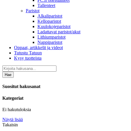
PC:n oheislaitteet
Tallenteet
Paristot
Alkaliparistot
Kelloparistot
Kuulokojeparistot
Ladattavat paristot/akut
Lithiumparistot
Nappiparistot
Oppaat, artikkelit ja videot
Tutustu Tatuun
Kysy tuotteista
Hae
Suositut hakusanat
Kategoriat
Ei hakutuloksia
Näytä lisää
Takaisin