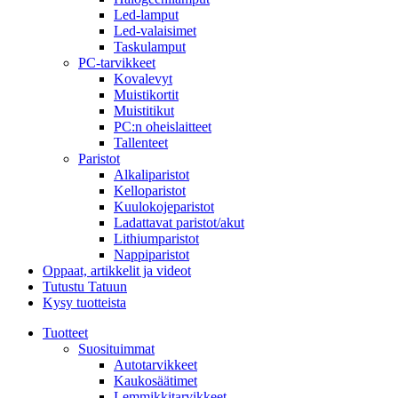
Led-lamput
Led-valaisimet
Taskulamput
PC-tarvikkeet
Kovalevyt
Muistikortit
Muistitikut
PC:n oheislaitteet
Tallenteet
Paristot
Alkaliparistot
Kelloparistot
Kuulokojeparistot
Ladattavat paristot/akut
Lithiumparistot
Nappiparistot
Oppaat, artikkelit ja videot
Tutustu Tatuun
Kysy tuotteista
Tuotteet
Suosituimmat
Autotarvikkeet
Kaukosäätimet
Lemmikkitarvikkeet