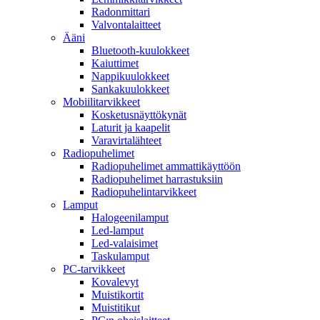
Radonmittari
Valvontalaitteet
Ääni
Bluetooth-kuulokkeet
Kaiuttimet
Nappikuulokkeet
Sankakuulokkeet
Mobiilitarvikkeet
Kosketusnäyttökynät
Laturit ja kaapelit
Varavirtalähteet
Radiopuhelimet
Radiopuhelimet ammattikäyttöön
Radiopuhelimet harrastuksiin
Radiopuhelintarvikkeet
Lamput
Halogeenilamput
Led-lamput
Led-valaisimet
Taskulamput
PC-tarvikkeet
Kovalevyt
Muistikortit
Muistitikut