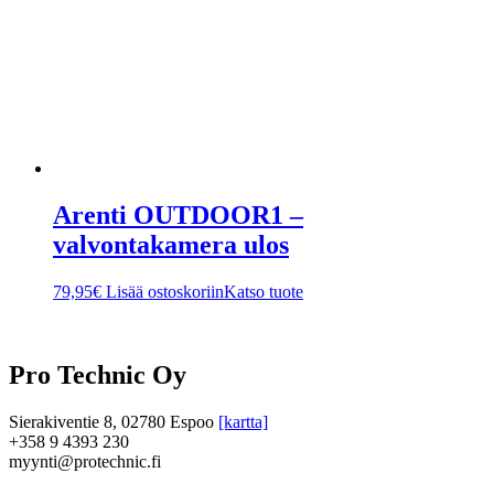
Arenti OUTDOOR1 –
valvontakamera ulos
79,95
€
Lisää ostoskoriin
Katso tuote
Pro Technic Oy
Sierakiventie 8, 02780 Espoo
[kartta]
+358 9 4393 230
myynti@protechnic.fi