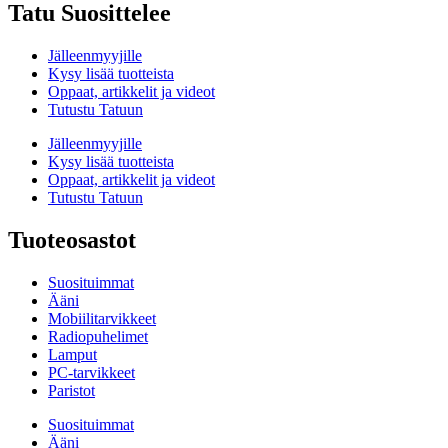
Tatu Suosittelee
Jälleenmyyjille
Kysy lisää tuotteista
Oppaat, artikkelit ja videot
Tutustu Tatuun
Jälleenmyyjille
Kysy lisää tuotteista
Oppaat, artikkelit ja videot
Tutustu Tatuun
Tuoteosastot
Suosituimmat
Ääni
Mobiilitarvikkeet
Radiopuhelimet
Lamput
PC-tarvikkeet
Paristot
Suosituimmat
Ääni