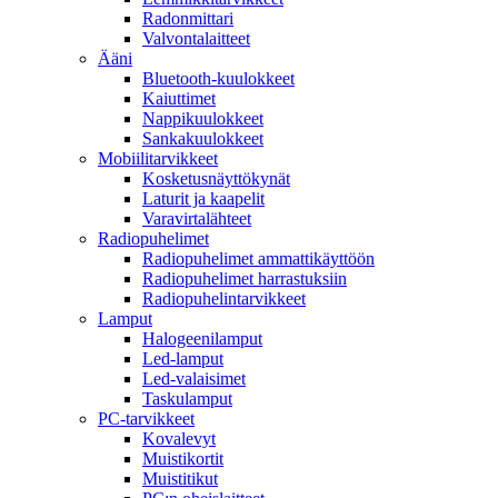
Radonmittari
Valvontalaitteet
Ääni
Bluetooth-kuulokkeet
Kaiuttimet
Nappikuulokkeet
Sankakuulokkeet
Mobiilitarvikkeet
Kosketusnäyttökynät
Laturit ja kaapelit
Varavirtalähteet
Radiopuhelimet
Radiopuhelimet ammattikäyttöön
Radiopuhelimet harrastuksiin
Radiopuhelintarvikkeet
Lamput
Halogeenilamput
Led-lamput
Led-valaisimet
Taskulamput
PC-tarvikkeet
Kovalevyt
Muistikortit
Muistitikut