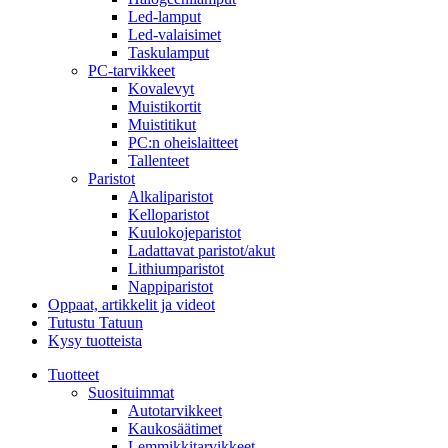
Led-lamput
Led-valaisimet
Taskulamput
PC-tarvikkeet
Kovalevyt
Muistikortit
Muistitikut
PC:n oheislaitteet
Tallenteet
Paristot
Alkaliparistot
Kelloparistot
Kuulokojeparistot
Ladattavat paristot/akut
Lithiumparistot
Nappiparistot
Oppaat, artikkelit ja videot
Tutustu Tatuun
Kysy tuotteista
Tuotteet
Suosituimmat
Autotarvikkeet
Kaukosäätimet
Lemmikkitarvikkeet