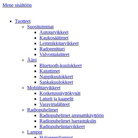
Mene sisältöön
Tuotteet
Suosituimmat
Autotarvikkeet
Kaukosäätimet
Lemmikkitarvikkeet
Radonmittari
Valvontalaitteet
Ääni
Bluetooth-kuulokkeet
Kaiuttimet
Nappikuulokkeet
Sankakuulokkeet
Mobiilitarvikkeet
Kosketusnäyttökynät
Laturit ja kaapelit
Varavirtalähteet
Radiopuhelimet
Radiopuhelimet ammattikäyttöön
Radiopuhelimet harrastuksiin
Radiopuhelintarvikkeet
Lamput
Halogeenilamput