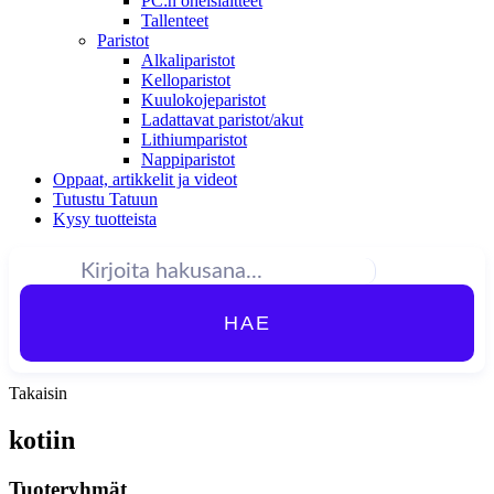
PC:n oheislaitteet
Tallenteet
Paristot
Alkaliparistot
Kelloparistot
Kuulokojeparistot
Ladattavat paristot/akut
Lithiumparistot
Nappiparistot
Oppaat, artikkelit ja videot
Tutustu Tatuun
Kysy tuotteista
HAE
Takaisin
kotiin
Tuoteryhmät