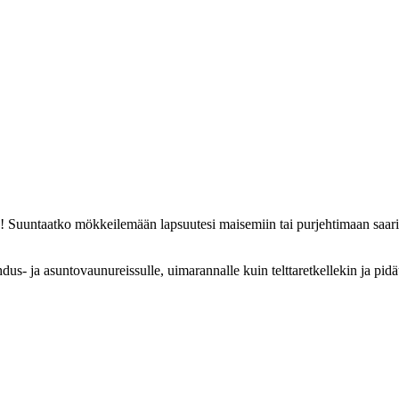
! Suuntaatko mökkeilemään lapsuutesi maisemiin tai purjehtimaan saarist
dus- ja asuntovaunureissulle, uimarannalle kuin telttaretkellekin ja pid