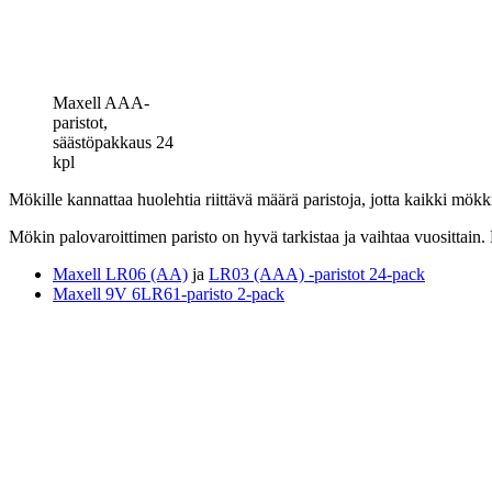
Maxell AAA-
paristot,
säästöpakkaus 24
kpl
Mökille kannattaa huolehtia riittävä määrä paristoja, jotta kaikki mö
Mökin palovaroittimen paristo on hyvä tarkistaa ja vaihtaa vuosittain. 
Maxell LR06 (AA)
ja
LR03 (AAA) -paristot 24-pack
Maxell 9V 6LR61-paristo 2-pack