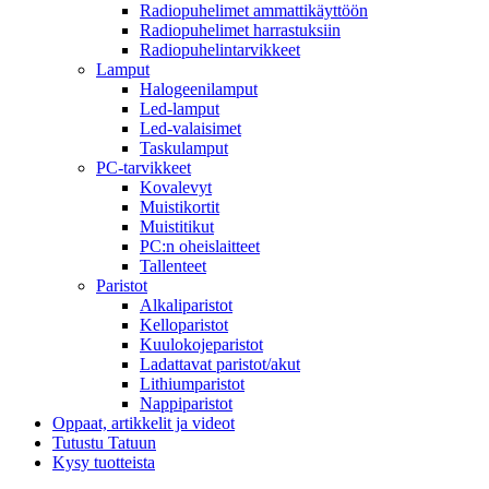
Radiopuhelimet ammattikäyttöön
Radiopuhelimet harrastuksiin
Radiopuhelintarvikkeet
Lamput
Halogeenilamput
Led-lamput
Led-valaisimet
Taskulamput
PC-tarvikkeet
Kovalevyt
Muistikortit
Muistitikut
PC:n oheislaitteet
Tallenteet
Paristot
Alkaliparistot
Kelloparistot
Kuulokojeparistot
Ladattavat paristot/akut
Lithiumparistot
Nappiparistot
Oppaat, artikkelit ja videot
Tutustu Tatuun
Kysy tuotteista