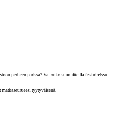
oon perheen parissa? Vai onko suunnitteilla festarireissu
ät matkaseurueesi tyytyväisenä.