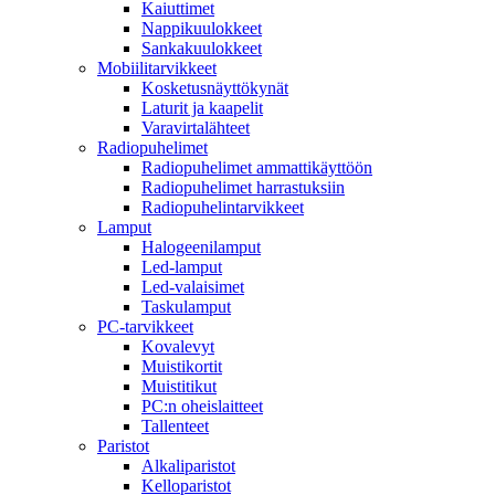
Kaiuttimet
Nappikuulokkeet
Sankakuulokkeet
Mobiilitarvikkeet
Kosketusnäyttökynät
Laturit ja kaapelit
Varavirtalähteet
Radiopuhelimet
Radiopuhelimet ammattikäyttöön
Radiopuhelimet harrastuksiin
Radiopuhelintarvikkeet
Lamput
Halogeenilamput
Led-lamput
Led-valaisimet
Taskulamput
PC-tarvikkeet
Kovalevyt
Muistikortit
Muistitikut
PC:n oheislaitteet
Tallenteet
Paristot
Alkaliparistot
Kelloparistot