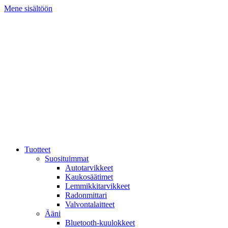
Mene sisältöön
Tuotteet
Suosituimmat
Autotarvikkeet
Kaukosäätimet
Lemmikkitarvikkeet
Radonmittari
Valvontalaitteet
Ääni
Bluetooth-kuulokkeet