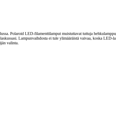
lussa. Polaroid LED-filamenttilamput muistuttavat tuttuja hehkulamppuj
ölaskussasi. Lampunvaihdosta ei tule ylimääräistä vaivaa, koska LED-l
jän valinta.