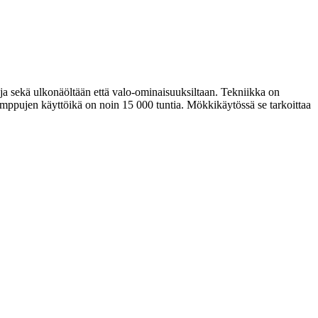
a sekä ulkonäöltään että valo-ominaisuuksiltaan. Tekniikka on
amppujen käyttöikä on noin 15 000 tuntia. Mökkikäytössä se tarkoittaa