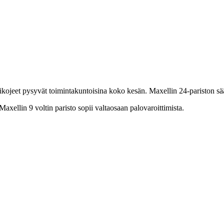
kkikojeet pysyvät toimintakuntoisina koko kesän. Maxellin 24-pariston s
Maxellin 9 voltin paristo sopii valtaosaan palovaroittimista.