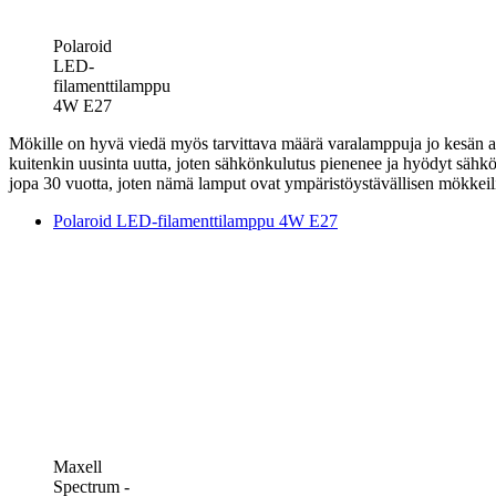
Polaroid
LED-
filamenttilamppu
4W E27
Mökille on hyvä viedä myös tarvittava määrä varalamppuja jo kesän a
kuitenkin uusinta uutta, joten sähkönkulutus pienenee ja hyödyt sähk
jopa 30 vuotta, joten nämä lamput ovat ympäristöystävällisen mökkeili
Polaroid LED-filamenttilamppu 4W E27
Maxell
Spectrum -