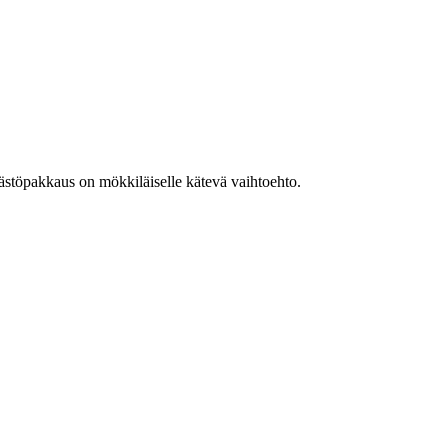
äästöpakkaus on mökkiläiselle kätevä vaihtoehto.