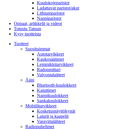
Kuulokojeparistot
Ladattavat paristot/akut
Lithiumparistot
Nappiparistot
Oppaat, artikkelit ja videot
Tutustu Tatuun
Kysy tuotteista
Tuotteet
Suosituimmat
Autotarvikkeet
Kaukosäätimet
Lemmikkitarvikkeet
Radonmittari
Valvontalaitteet
Ääni
Bluetooth-kuulokkeet
Kaiuttimet
Nappikuulokkeet
Sankakuulokkeet
Mobiilitarvikkeet
Kosketusnäyttökynät
Laturit ja kaapelit
Varavirtalähteet
Radiopuhelimet