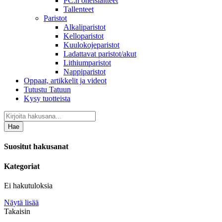
PC:n oheislaitteet
Tallenteet
Paristot
Alkaliparistot
Kelloparistot
Kuulokojeparistot
Ladattavat paristot/akut
Lithiumparistot
Nappiparistot
Oppaat, artikkelit ja videot
Tutustu Tatuun
Kysy tuotteista
Hae
Suositut hakusanat
Kategoriat
Ei hakutuloksia
Näytä lisää
Takaisin