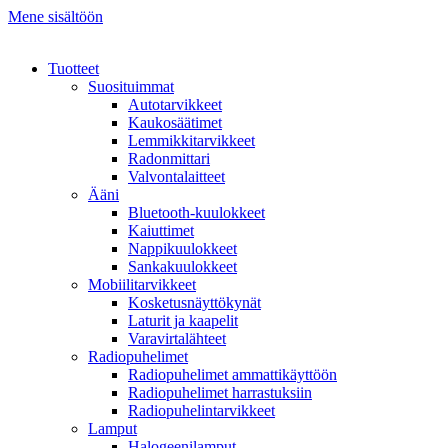
Mene sisältöön
Tuotteet
Suosituimmat
Autotarvikkeet
Kaukosäätimet
Lemmikkitarvikkeet
Radonmittari
Valvontalaitteet
Ääni
Bluetooth-kuulokkeet
Kaiuttimet
Nappikuulokkeet
Sankakuulokkeet
Mobiilitarvikkeet
Kosketusnäyttökynät
Laturit ja kaapelit
Varavirtalähteet
Radiopuhelimet
Radiopuhelimet ammattikäyttöön
Radiopuhelimet harrastuksiin
Radiopuhelintarvikkeet
Lamput
Halogeenilamput