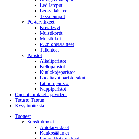
Led-lamput
Led-valaisimet
Taskulamput
PC-tarvikkeet
Kovalevyt
Muistikortit
Muistitikut
PC:n oheislaitteet
Tallenteet
Paristot
Alkaliparistot
Kelloparistot
Kuulokojeparistot
Ladattavat paristot/akut
Lithiumparistot
Nappiparistot
Oppaat, artikkelit ja videot
Tutustu Tatuun
Kysy tuotteista
Tuotteet
Suosituimmat
Autotarvikkeet
Kaukosäätimet
Lemmikkitarvikkeet