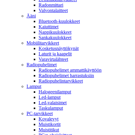
Radonmittari
Valvontalaitteet
Ääni
Bluetooth-kuulokkeet
Kaiuttimet
Nappikuulokkeet
Sankakuulokkeet
Mobiilitarvikkeet
Kosketusnäyttökynät
Laturit ja kaapelit
Varavirtalähteet
Radiopuhelimet
Radiopuhelimet ammattikäyttöön
Radiopuhelimet harrastuksiin
Radiopuhelintarvikkeet
Lamput
Halogeenilamput
Led-lamput
Led-valaisimet
Taskulamput
PC-tarvikkeet
Kovalevyt
Muistikortit
Muistitikut