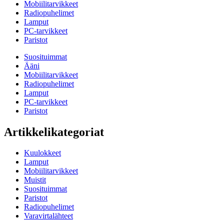
Mobiilitarvikkeet
Radiopuhelimet
Lamput
PC-tarvikkeet
Paristot
Suosituimmat
Ääni
Mobiilitarvikkeet
Radiopuhelimet
Lamput
PC-tarvikkeet
Paristot
Artikkelikategoriat
Kuulokkeet
Lamput
Mobiilitarvikkeet
Muistit
Suosituimmat
Paristot
Radiopuhelimet
Varavirtalähteet