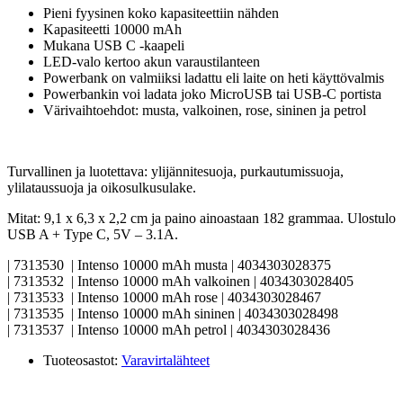
Pieni fyysinen koko kapasiteettiin nähden
Kapasiteetti 10000 mAh
Mukana USB C -kaapeli
LED-valo kertoo akun varaustilanteen
Powerbank on valmiiksi ladattu eli laite on heti käyttövalmis
Powerbankin voi ladata joko MicroUSB tai USB-C portista
Värivaihtoehdot: musta, valkoinen, rose, sininen ja petrol
Turvallinen ja luotettava: ylijännitesuoja, purkautumissuoja,
ylilataussuoja ja oikosulkusulake.
Mitat: 9,1 x 6,3 x 2,2 cm ja paino ainoastaan 182 grammaa. Ulostulo
USB A + Type C, 5V – 3.1A.
| 7313530 | Intenso 10000 mAh musta | 4034303028375
| 7313532 | Intenso 10000 mAh valkoinen | 4034303028405
| 7313533 | Intenso 10000 mAh rose | 4034303028467
| 7313535 | Intenso 10000 mAh sininen | 4034303028498
| 7313537 | Intenso 10000 mAh petrol | 4034303028436
Tuoteosastot:
Varavirtalähteet