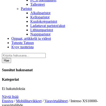
PC:n oheislaitteet
Tallenteet
Paristot
Alkaliparistot
Kelloparistot
Kuulokojeparistot
Ladattavat paristot/akut
Lithiumparistot
Nappiparistot
Oppaat, artikkelit ja videot
Tutustu Tatuun
Kysy tuotteista
Hae
Suositut hakusanat
Kategoriat
Ei hakutuloksia
Näytä lisää
Etusivu
/
Mobiilitarvikkeet
/
Varavirtalähteet
/ Intenso XS10000-
varavirtalähde