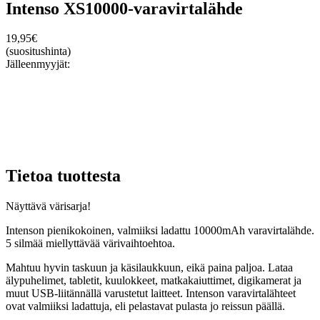
Intenso XS10000-varavirtalähde
19,95
€
(suositushinta)
Jälleenmyyjät:
Tietoa tuottesta
Näyttävä värisarja!
Intenson pienikokoinen, valmiiksi ladattu 10000mAh varavirtalähde.
5 silmää miellyttävää värivaihtoehtoa.
Mahtuu hyvin taskuun ja käsilaukkuun, eikä paina paljoa. Lataa
älypuhelimet, tabletit, kuulokkeet, matkakaiuttimet, digikamerat ja
muut USB-liitännällä varustetut laitteet. Intenson varavirtalähteet
ovat valmiiksi ladattuja, eli pelastavat pulasta jo reissun päällä.