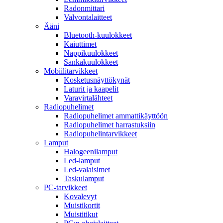
Radonmittari
Valvontalaitteet
Ääni
Bluetooth-kuulokkeet
Kaiuttimet
Nappikuulokkeet
Sankakuulokkeet
Mobiilitarvikkeet
Kosketusnäyttökynät
Laturit ja kaapelit
Varavirtalähteet
Radiopuhelimet
Radiopuhelimet ammattikäyttöön
Radiopuhelimet harrastuksiin
Radiopuhelintarvikkeet
Lamput
Halogeenilamput
Led-lamput
Led-valaisimet
Taskulamput
PC-tarvikkeet
Kovalevyt
Muistikortit
Muistitikut