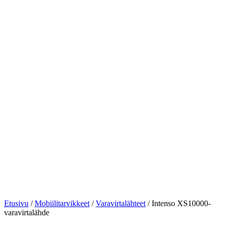
Etusivu
/
Mobiilitarvikkeet
/
Varavirtalähteet
/ Intenso XS10000-
varavirtalähde