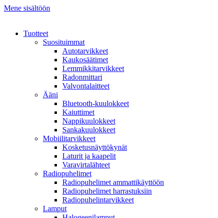
Mene sisältöön
Tuotteet
Suosituimmat
Autotarvikkeet
Kaukosäätimet
Lemmikkitarvikkeet
Radonmittari
Valvontalaitteet
Ääni
Bluetooth-kuulokkeet
Kaiuttimet
Nappikuulokkeet
Sankakuulokkeet
Mobiilitarvikkeet
Kosketusnäyttökynät
Laturit ja kaapelit
Varavirtalähteet
Radiopuhelimet
Radiopuhelimet ammattikäyttöön
Radiopuhelimet harrastuksiin
Radiopuhelintarvikkeet
Lamput
Halogeenilamput