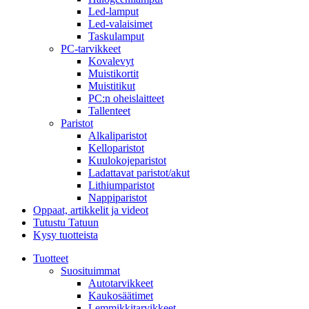
Led-lamput
Led-valaisimet
Taskulamput
PC-tarvikkeet
Kovalevyt
Muistikortit
Muistitikut
PC:n oheislaitteet
Tallenteet
Paristot
Alkaliparistot
Kelloparistot
Kuulokojeparistot
Ladattavat paristot/akut
Lithiumparistot
Nappiparistot
Oppaat, artikkelit ja videot
Tutustu Tatuun
Kysy tuotteista
Tuotteet
Suosituimmat
Autotarvikkeet
Kaukosäätimet
Lemmikkitarvikkeet