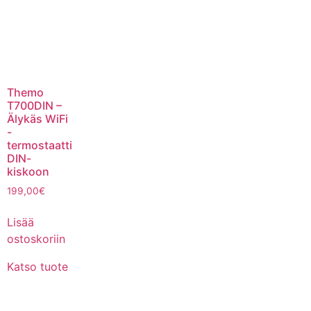
Themo
T700DIN –
Älykäs WiFi
-
termostaatti
DIN-
kiskoon
199,00
€
Lisää
ostoskoriin
Katso tuote