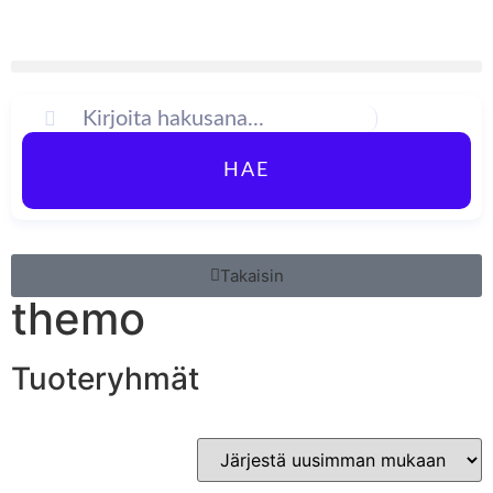
HAE
Takaisin
themo
Tuoteryhmät