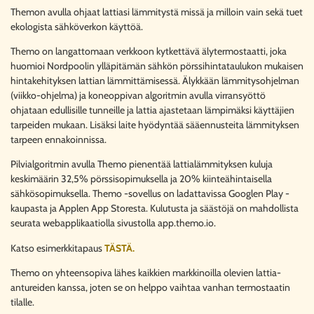
Themon avulla ohjaat lattiasi lämmitystä missä ja milloin vain sekä tuet
ekologista sähköverkon käyttöä.
Themo on langattomaan verkkoon kytkettävä älytermostaatti, joka
huomioi Nordpoolin ylläpitämän sähkön pörssihintataulukon mukaisen
hintakehityksen lattian lämmittämisessä. Älykkään lämmitysohjelman
(viikko-ohjelma) ja koneoppivan algoritmin avulla virransyöttö
ohjataan edullisille tunneille ja lattia ajastetaan lämpimäksi käyttäjien
tarpeiden mukaan. Lisäksi laite hyödyntää sääennusteita lämmityksen
tarpeen ennakoinnissa.
Pilvialgoritmin avulla Themo pienentää lattialämmityksen kuluja
keskimäärin 32,5% pörssisopimuksella ja 20% kiinteähintaisella
sähkösopimuksella. Themo -sovellus on ladattavissa Googlen Play -
kaupasta ja Applen App Storesta. Kulutusta ja säästöjä on mahdollista
seurata webapplikaatiolla sivustolla app.themo.io.
Katso esimerkkitapaus
TÄSTÄ.
Themo on yhteensopiva lähes kaikkien markkinoilla olevien lattia-
antureiden kanssa, joten se on helppo vaihtaa vanhan termostaatin
tilalle.