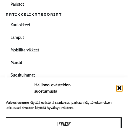
Paristot
ARTIKKELIKATEGORIAT
Kuulokkeet
Lamput
Mobiilitarvikkeet
Muistit
Suosituimmat
Hallinnoi evästeiden
Paristot
suostumusta
Radiopuhelimet
Verkkosivumme käyttää evästeitä saadaksesi parhaan käyttökokemuksen.
Jatkaessasi sivuston käyttöä hyväksyt evästeet.
Varavirtalähteet
HYVÄKSY