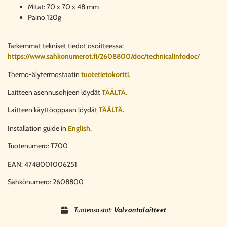
Mitat: 70 x 70 x 48 mm
Paino 120g
Tarkemmat tekniset tiedot osoitteessa:
https://www.sahkonumerot.fi/2608800/doc/technicalinfodoc/
Themo-älytermostaatin
tuotetietokortti.
Laitteen asennusohjeen löydät
TÄÄLTÄ.
Laitteen käyttöoppaan löydät
TÄÄLTÄ.
Installation guide in
English.
Tuotenumero: T700
EAN: 4748001006251
Sähkönumero: 2608800
Tuoteosastot:
Valvontalaitteet