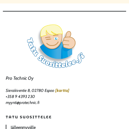
Pro Technic Oy
Sierakiventie 8, 02780 Espoo
[kartta]
+358 9 4393 230
myynti@protechnic.fi
TATU SUOSITTELEE
Jälleenmyyjille