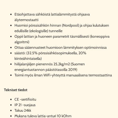
Etäohjattava sähköistä lattialämmitystä ohjaava
älytermostaatti
Huomioi pörssisähkön hinnan (Nordpool) ja ohjaa kulutuksen
edullisille (ekologisille) tunneille
Oppii lattian ja huoneen parametrit täsmällisesti (koneoppiva
algoritmi)
Ottaa sääennusteet huomioon lämmityksen optimoinnissa
säästö: (32.5% pörssisähkösopimuksella, 20%
kiinteähintaisella)
hiilijalanjäljen pienennös 25,2kg/m2 (Suomen
energiantuotannon päästötasoilla 2019)
Toimii myös ilman WiFi-yhteyttä manuaalisena termostaattina
Tekniset tiedot
CE -sertifioitu
IP 21 -suojaus
Takuu 24kk
Mukana tuleva lattia-anturi 10 kOhm