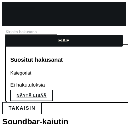
Mene
sisältöön
HAE
Suositut hakusanat
Kategoriat
Ei hakutuloksia
NÄYTÄ LISÄÄ
TAKAISIN
Soundbar-kaiutin