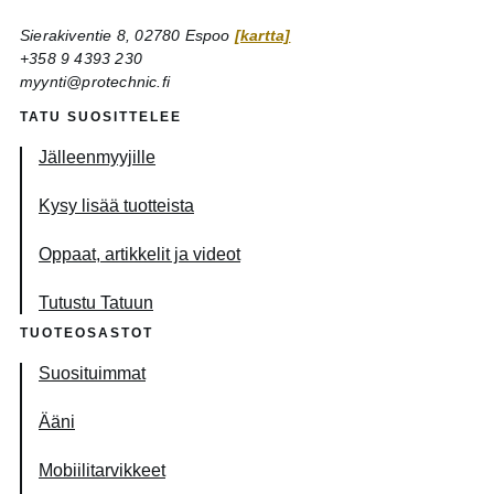
Sierakiventie 8, 02780 Espoo
[kartta]
+358 9 4393 230
myynti@protechnic.fi
TATU SUOSITTELEE
Jälleenmyyjille
Kysy lisää tuotteista
Oppaat, artikkelit ja videot
Tutustu Tatuun
TUOTEOSASTOT
Suosituimmat
Ääni
Mobiilitarvikkeet