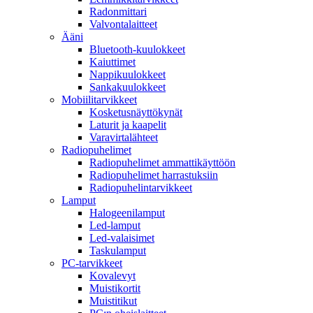
Radonmittari
Valvontalaitteet
Ääni
Bluetooth-kuulokkeet
Kaiuttimet
Nappikuulokkeet
Sankakuulokkeet
Mobiilitarvikkeet
Kosketusnäyttökynät
Laturit ja kaapelit
Varavirtalähteet
Radiopuhelimet
Radiopuhelimet ammattikäyttöön
Radiopuhelimet harrastuksiin
Radiopuhelintarvikkeet
Lamput
Halogeenilamput
Led-lamput
Led-valaisimet
Taskulamput
PC-tarvikkeet
Kovalevyt
Muistikortit
Muistitikut