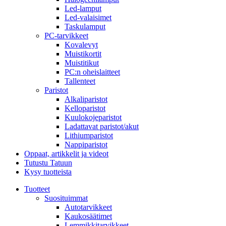
Led-lamput
Led-valaisimet
Taskulamput
PC-tarvikkeet
Kovalevyt
Muistikortit
Muistitikut
PC:n oheislaitteet
Tallenteet
Paristot
Alkaliparistot
Kelloparistot
Kuulokojeparistot
Ladattavat paristot/akut
Lithiumparistot
Nappiparistot
Oppaat, artikkelit ja videot
Tutustu Tatuun
Kysy tuotteista
Tuotteet
Suosituimmat
Autotarvikkeet
Kaukosäätimet
Lemmikkitarvikkeet