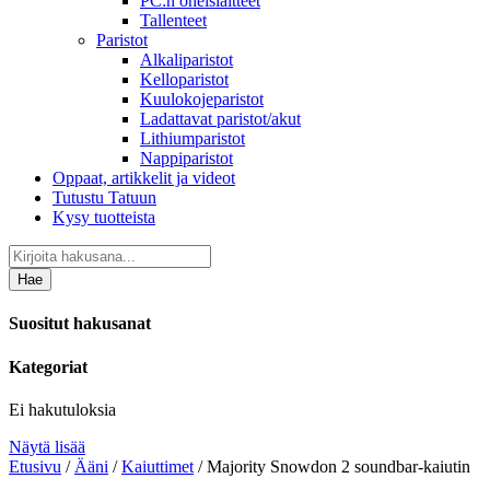
PC:n oheislaitteet
Tallenteet
Paristot
Alkaliparistot
Kelloparistot
Kuulokojeparistot
Ladattavat paristot/akut
Lithiumparistot
Nappiparistot
Oppaat, artikkelit ja videot
Tutustu Tatuun
Kysy tuotteista
Hae
Suositut hakusanat
Kategoriat
Ei hakutuloksia
Näytä lisää
Etusivu
/
Ääni
/
Kaiuttimet
/ Majority Snowdon 2 soundbar-kaiutin