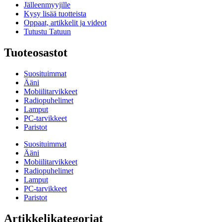
Jälleenmyyjille
Kysy lisää tuotteista
Oppaat, artikkelit ja videot
Tutustu Tatuun
Tuoteosastot
Suosituimmat
Ääni
Mobiilitarvikkeet
Radiopuhelimet
Lamput
PC-tarvikkeet
Paristot
Suosituimmat
Ääni
Mobiilitarvikkeet
Radiopuhelimet
Lamput
PC-tarvikkeet
Paristot
Artikkelikategoriat