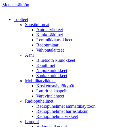
Mene sisältöön
Tuotteet
Suosituimmat
Autotarvikkeet
Kaukosäätimet
Lemmikkitarvikkeet
Radonmittari
Valvontalaitteet
Ääni
Bluetooth-kuulokkeet
Kaiuttimet
Nappikuulokkeet
Sankakuulokkeet
Mobiilitarvikkeet
Kosketusnäyttökynät
Laturit ja kaapelit
Varavirtalähteet
Radiopuhelimet
Radiopuhelimet ammattikäyttöön
Radiopuhelimet harrastuksiin
Radiopuhelintarvikkeet
Lamput
Halogeenilamput