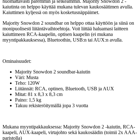
huomattavasti paremmin ja selkeämmin. Majority Snowdon 2 -
kaiutinta on helppo käyttää mukana tulevan kaukosäätimen avulla.
Kaiuttimen kyljessä on myös kosketusnäppäimet.
Majority Snowdon 2 soundbar on helppo ottaa käyttöön ja siinä on
monipuolisesti liitäntävaihtoehtoja. Voit liittää haluamasi laitteen
kaiuttimeen RCA-kaapelin, optisen kaapelin (ei mukana
myyntipakkauksessa), Bluetoothin, USB:n tai AUX:n avulla.
Ominaisuudet:
Majority Snowdon 2 soundbar-kaiutin
Väri: Musta
Teho: 120W
Liitännät: RCA, optinen, Bluetooth, USB ja AUX
Mitat: 81 x 8,3 x 8,3 cm
Paino: 1,5 kg
Takuu rekisteröitymällä jopa 3 vuotta
Mukana myyntipakkauksessa: Majority Snowdon 2 -kaiutin, RCA-
kaapeli, AUX-kaapeli, virtajohto sekä kaukosäädin (toimii 2x AAA-
paristolla)