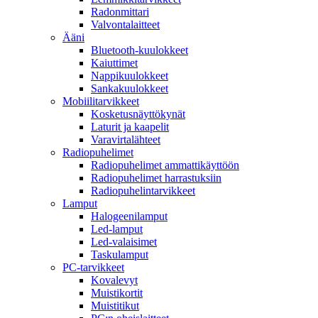
Radonmittari
Valvontalaitteet
Ääni
Bluetooth-kuulokkeet
Kaiuttimet
Nappikuulokkeet
Sankakuulokkeet
Mobiilitarvikkeet
Kosketusnäyttökynät
Laturit ja kaapelit
Varavirtalähteet
Radiopuhelimet
Radiopuhelimet ammattikäyttöön
Radiopuhelimet harrastuksiin
Radiopuhelintarvikkeet
Lamput
Halogeenilamput
Led-lamput
Led-valaisimet
Taskulamput
PC-tarvikkeet
Kovalevyt
Muistikortit
Muistitikut