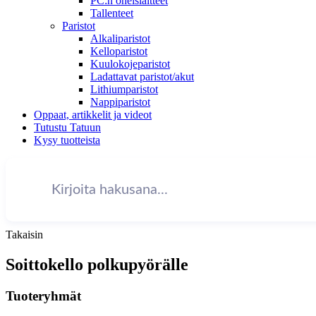
PC:n oheislaitteet
Tallenteet
Paristot
Alkaliparistot
Kelloparistot
Kuulokojeparistot
Ladattavat paristot/akut
Lithiumparistot
Nappiparistot
Oppaat, artikkelit ja videot
Tutustu Tatuun
Kysy tuotteista
Takaisin
Soittokello polkupyörälle
Tuoteryhmät