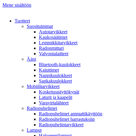
Mene sisältöön
Tuotteet
Suosituimmat
Autotarvikkeet
Kaukosäätimet
Lemmikkitarvikkeet
Radonmittari
Valvontalaitteet
Ääni
Bluetooth-kuulokkeet
Kaiuttimet
Nappikuulokkeet
Sankakuulokkeet
Mobiilitarvikkeet
Kosketusnäyttökynät
Laturit ja kaapelit
Varavirtalähteet
Radiopuhelimet
Radiopuhelimet ammattikäyttöön
Radiopuhelimet harrastuksiin
Radiopuhelintarvikkeet
Lamput
Halogeenilamput