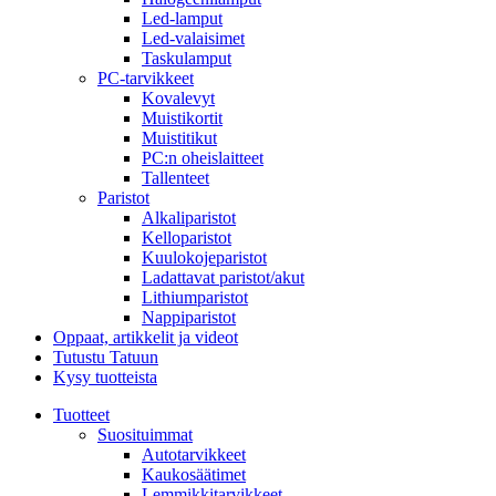
Led-lamput
Led-valaisimet
Taskulamput
PC-tarvikkeet
Kovalevyt
Muistikortit
Muistitikut
PC:n oheislaitteet
Tallenteet
Paristot
Alkaliparistot
Kelloparistot
Kuulokojeparistot
Ladattavat paristot/akut
Lithiumparistot
Nappiparistot
Oppaat, artikkelit ja videot
Tutustu Tatuun
Kysy tuotteista
Tuotteet
Suosituimmat
Autotarvikkeet
Kaukosäätimet
Lemmikkitarvikkeet