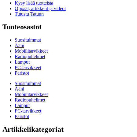
Kysy lisää tuotteista
Oppaat, artikkelit ja videot
Tutustu Tatuun
Tuoteosastot
Suosituimmat
Ääni
Mobiilitarvikkeet
Radiopuhelimet
Lamput
PC-tarvikkeet
Paristot
Suosituimmat
Ääni
Mobiilitarvikkeet
Radiopuhelimet
Lamput
PC-tarvikkeet
Paristot
Artikkelikategoriat