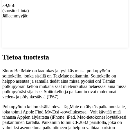
39,95
€
(suositushinta)
Jälleenmyyjät:
Tietoa tuottesta
Sinox BellMate on laadukas ja tyylikäs musta polkupyörän
soittokello, jonka sisällä on TagMate paikannin. Soittokello on
helppo asentaa ja samalla tiedät aina missä pyöräsi on! Tämän
polkupyörän kellon mukana saat mielenrauhaa tietäessäsi aina missä
polkupyöräsi sijaitsee. Soittokello ja paikannin ovat molemmat
veden- ja pölynkestäviä (IP67).
Polkupyörän kellon sisällä oleva TagMate on älykäs paikannuslaite,
joka toimii Apple Find My/Etsi -sovelluksessa. Voit käyttää mitä
tahansa Applen älylaitetta (iPhone, iPad, Mac-tietokone) löytääksesi
paikantimen kartalla. Paikannin toimii CR2032 paristolla, joka on
valmiiksi asennettuna paikantimeen ja helppo vaihtaa pariston