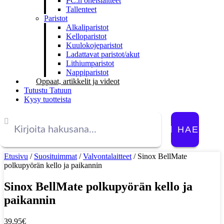
PC:n oheislaitteet
Tallenteet
Paristot
Alkaliparistot
Kelloparistot
Kuulokojeparistot
Ladattavat paristot/akut
Lithiumparistot
Nappiparistot
Oppaat, artikkelit ja videot
Tutustu Tatuun
Kysy tuotteista
HAE
Etusivu
/
Suosituimmat
/
Valvontalaitteet
/ Sinox BellMate
polkupyörän kello ja paikannin
Sinox BellMate polkupyörän kello ja
paikannin
39,95
€