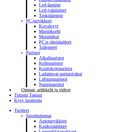
Led-lamput
Led-valaisimet
Taskulamput
PC-tarvikkeet
Kovalevyt
Muistikortit
Muistitikut
PC:n oheislaitteet
Tallenteet
Paristot
Alkaliparistot
Kelloparistot
Kuulokojeparistot
Ladattavat paristot/akut
Lithiumparistot
Nappiparistot
Oppaat, artikkelit ja videot
Tutustu Tatuun
Kysy tuotteista
Tuotteet
Suosituimmat
Autotarvikkeet
Kaukosäätimet
Lemmikkitarvikkeet