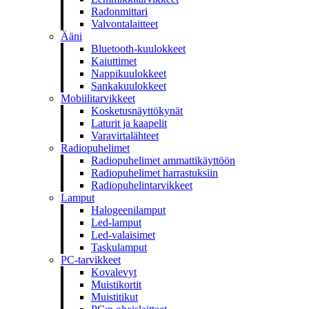
Radonmittari
Valvontalaitteet
Ääni
Bluetooth-kuulokkeet
Kaiuttimet
Nappikuulokkeet
Sankakuulokkeet
Mobiilitarvikkeet
Kosketusnäyttökynät
Laturit ja kaapelit
Varavirtalähteet
Radiopuhelimet
Radiopuhelimet ammattikäyttöön
Radiopuhelimet harrastuksiin
Radiopuhelintarvikkeet
Lamput
Halogeenilamput
Led-lamput
Led-valaisimet
Taskulamput
PC-tarvikkeet
Kovalevyt
Muistikortit
Muistitikut