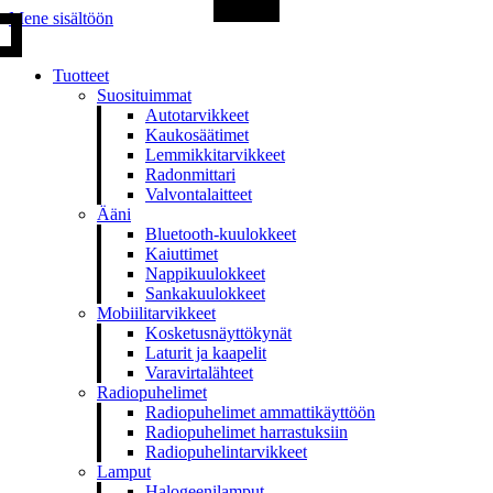
Mene sisältöön
Tuotteet
Suosituimmat
Autotarvikkeet
Kaukosäätimet
Lemmikkitarvikkeet
Radonmittari
Valvontalaitteet
Ääni
Bluetooth-kuulokkeet
Kaiuttimet
Nappikuulokkeet
Sankakuulokkeet
Mobiilitarvikkeet
Kosketusnäyttökynät
Laturit ja kaapelit
Varavirtalähteet
Radiopuhelimet
Radiopuhelimet ammattikäyttöön
Radiopuhelimet harrastuksiin
Radiopuhelintarvikkeet
Lamput
Halogeenilamput