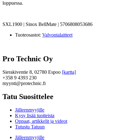
loppuessa.
SXL1900 | Sinox BellMate | 5706808053686
Tuoteosastot:
Valvontalaitteet
Pro Technic Oy
Sierakiventie 8, 02780 Espoo
[kartta]
+358 9 4393 230
myynti@protechnic.fi
Tatu Suosittelee
Jälleenmyyjille
Kysy lisää tuotteista
Oppaat, artikkelit ja videot
Tutustu Tatuun
Jälleenmyyjille