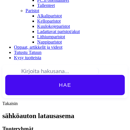
PC:n oheislaitteet
Tallenteet
Paristot
Alkaliparistot
Kelloparistot
Kuulokojeparistot
Ladattavat paristot/akut
Lithiumparistot
Nappiparistot
Oppaat, artikkelit ja videot
Tutustu Tatuun
Kysy tuotteista
HAE
Takaisin
sähköauton latausasema
Tuoteryhmät