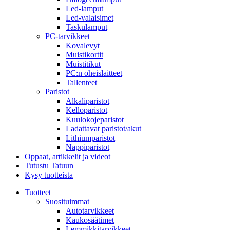
Led-lamput
Led-valaisimet
Taskulamput
PC-tarvikkeet
Kovalevyt
Muistikortit
Muistitikut
PC:n oheislaitteet
Tallenteet
Paristot
Alkaliparistot
Kelloparistot
Kuulokojeparistot
Ladattavat paristot/akut
Lithiumparistot
Nappiparistot
Oppaat, artikkelit ja videot
Tutustu Tatuun
Kysy tuotteista
Tuotteet
Suosituimmat
Autotarvikkeet
Kaukosäätimet
Lemmikkitarvikkeet