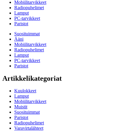
Mobiilitarvikkeet
Radiopuhelimet
Lamput
PC-tarvikkeet
Paristot
Suosituimmat
Ääni
Mobiilitarvikkeet
Radiopuhelimet
Lamput
PC-tarvikkeet
Paristot
Artikkelikategoriat
Kuulokkeet
Lamput
Mobiilitarvikkeet
Muistit
Suosituimmat
Paristot
Radiopuhelimet
Varavirtalähteet