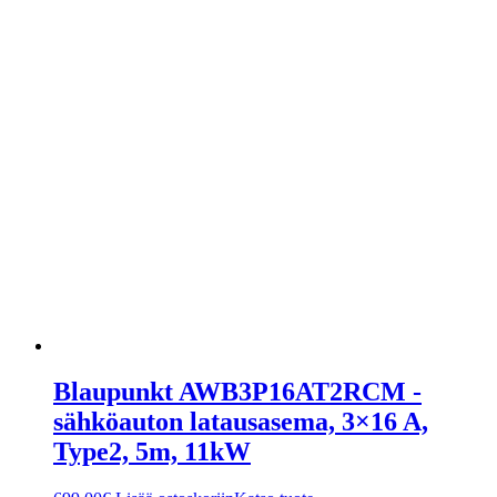
Blaupunkt AWB3P16AT2RCM -
sähköauton latausasema, 3×16 A,
Type2, 5m, 11kW