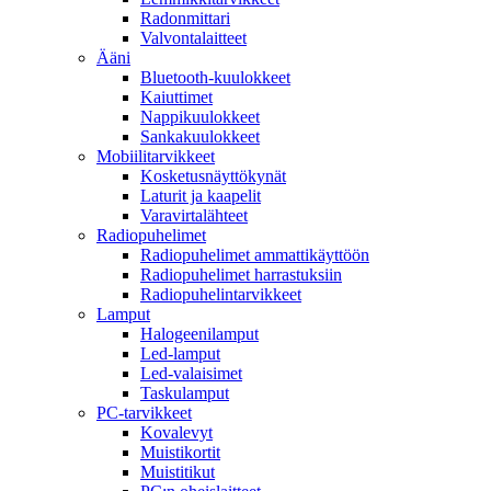
Radonmittari
Valvontalaitteet
Ääni
Bluetooth-kuulokkeet
Kaiuttimet
Nappikuulokkeet
Sankakuulokkeet
Mobiilitarvikkeet
Kosketusnäyttökynät
Laturit ja kaapelit
Varavirtalähteet
Radiopuhelimet
Radiopuhelimet ammattikäyttöön
Radiopuhelimet harrastuksiin
Radiopuhelintarvikkeet
Lamput
Halogeenilamput
Led-lamput
Led-valaisimet
Taskulamput
PC-tarvikkeet
Kovalevyt
Muistikortit
Muistitikut