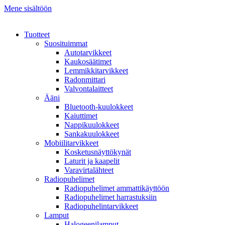
Mene sisältöön
Tuotteet
Suosituimmat
Autotarvikkeet
Kaukosäätimet
Lemmikkitarvikkeet
Radonmittari
Valvontalaitteet
Ääni
Bluetooth-kuulokkeet
Kaiuttimet
Nappikuulokkeet
Sankakuulokkeet
Mobiilitarvikkeet
Kosketusnäyttökynät
Laturit ja kaapelit
Varavirtalähteet
Radiopuhelimet
Radiopuhelimet ammattikäyttöön
Radiopuhelimet harrastuksiin
Radiopuhelintarvikkeet
Lamput
Halogeenilamput