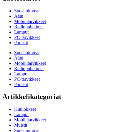
Suosituimmat
Ääni
Mobiilitarvikkeet
Radiopuhelimet
Lamput
PC-tarvikkeet
Paristot
Suosituimmat
Ääni
Mobiilitarvikkeet
Radiopuhelimet
Lamput
PC-tarvikkeet
Paristot
Artikkelikategoriat
Kuulokkeet
Lamput
Mobiilitarvikkeet
Muistit
Suosituimmat