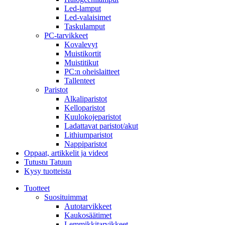
Led-lamput
Led-valaisimet
Taskulamput
PC-tarvikkeet
Kovalevyt
Muistikortit
Muistitikut
PC:n oheislaitteet
Tallenteet
Paristot
Alkaliparistot
Kelloparistot
Kuulokojeparistot
Ladattavat paristot/akut
Lithiumparistot
Nappiparistot
Oppaat, artikkelit ja videot
Tutustu Tatuun
Kysy tuotteista
Tuotteet
Suosituimmat
Autotarvikkeet
Kaukosäätimet
Lemmikkitarvikkeet