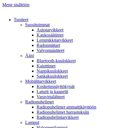
Mene sisältöön
Tuotteet
Suosituimmat
Autotarvikkeet
Kaukosäätimet
Lemmikkitarvikkeet
Radonmittari
Valvontalaitteet
Ääni
Bluetooth-kuulokkeet
Kaiuttimet
Nappikuulokkeet
Sankakuulokkeet
Mobiilitarvikkeet
Kosketusnäyttökynät
Laturit ja kaapelit
Varavirtalähteet
Radiopuhelimet
Radiopuhelimet ammattikäyttöön
Radiopuhelimet harrastuksiin
Radiopuhelintarvikkeet
Lamput
Halogeenilamput