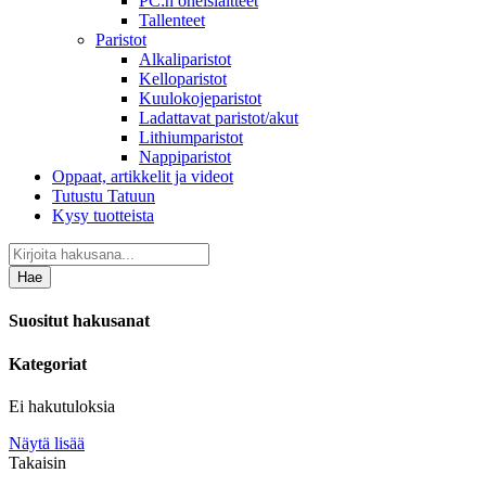
PC:n oheislaitteet
Tallenteet
Paristot
Alkaliparistot
Kelloparistot
Kuulokojeparistot
Ladattavat paristot/akut
Lithiumparistot
Nappiparistot
Oppaat, artikkelit ja videot
Tutustu Tatuun
Kysy tuotteista
Hae
Suositut hakusanat
Kategoriat
Ei hakutuloksia
Näytä lisää
Takaisin