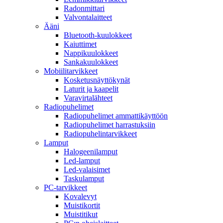
Radonmittari
Valvontalaitteet
Ääni
Bluetooth-kuulokkeet
Kaiuttimet
Nappikuulokkeet
Sankakuulokkeet
Mobiilitarvikkeet
Kosketusnäyttökynät
Laturit ja kaapelit
Varavirtalähteet
Radiopuhelimet
Radiopuhelimet ammattikäyttöön
Radiopuhelimet harrastuksiin
Radiopuhelintarvikkeet
Lamput
Halogeenilamput
Led-lamput
Led-valaisimet
Taskulamput
PC-tarvikkeet
Kovalevyt
Muistikortit
Muistitikut