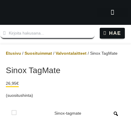
HAE
Etusivu
/
Suosituimmat
/
Valvontalaitteet
/ Sinox TagMate
Sinox TagMate
26,95
€
(suositushinta)