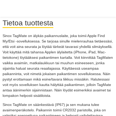
Tietoa tuottesta
Sinox TagMate on älykäs paikannuslaite, joka toimii Apple Find
My/Etsi -sovelluksessa. Se tarjoaa sinulle mielenrauhaa tietäessäsi,
että voit aina seurata ja löytää tärkeät tavarasi yhdellä silmäyksellä.
Voit käyttää mitä tahansa Applen älylaitetta (iPhone, iPad, Mac-
tietokone) löytääksesi paikantimen kartalla. Voit kiinnittää TagMaten
vaikka avaimiin, matkalaukkuun tai muuhun esineeseen, jonka
sijaintia haluat seurata reaaliajassa. Käyttäessä useampaa
paikanninta, voit nimetä jokaisen paikantimen sovelluksessa. Näin
pystyt erottamaan mikä esine/tavara liikkuu missäkin. Halutessasi
voit myös sovelluksen kautta hälyttää paikantimen, jolloin TagMate
antaa äänimerkin sijainnistaan. Näin löydät esimerkiksi avaimet tai
lompakon helposti sisätiloista.
Sinox TagMate on säänkestävä (IP67) ja sen mukana tulee
avaimenperäkotelo. Paikannin toimii CR2032 paristolla, joka on
valmiiksi asennettuna paikantimeen ja helposti vaihdettavissa.