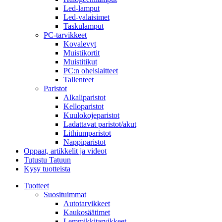
Led-lamput
Led-valaisimet
Taskulamput
PC-tarvikkeet
Kovalevyt
Muistikortit
Muistitikut
PC:n oheislaitteet
Tallenteet
Paristot
Alkaliparistot
Kelloparistot
Kuulokojeparistot
Ladattavat paristot/akut
Lithiumparistot
Nappiparistot
Oppaat, artikkelit ja videot
Tutustu Tatuun
Kysy tuotteista
Tuotteet
Suosituimmat
Autotarvikkeet
Kaukosäätimet
Lemmikkitarvikkeet