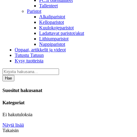
PC:n oheislaitteet
Tallenteet
Paristot
Alkaliparistot
Kelloparistot
Kuulokojeparistot
Ladattavat paristot/akut
Lithiumparistot
Nappiparistot
Oppaat, artikkelit ja videot
Tutustu Tatuun
Kysy tuotteista
Hae
Suositut hakusanat
Kategoriat
Ei hakutuloksia
Näytä lisää
Takaisin