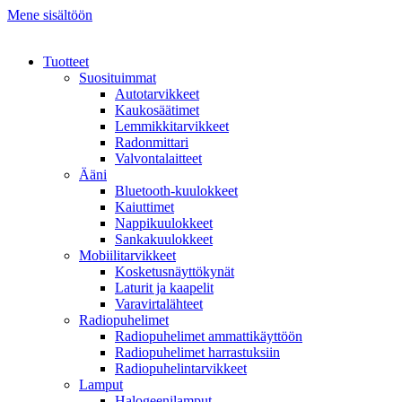
Mene sisältöön
Tuotteet
Suosituimmat
Autotarvikkeet
Kaukosäätimet
Lemmikkitarvikkeet
Radonmittari
Valvontalaitteet
Ääni
Bluetooth-kuulokkeet
Kaiuttimet
Nappikuulokkeet
Sankakuulokkeet
Mobiilitarvikkeet
Kosketusnäyttökynät
Laturit ja kaapelit
Varavirtalähteet
Radiopuhelimet
Radiopuhelimet ammattikäyttöön
Radiopuhelimet harrastuksiin
Radiopuhelintarvikkeet
Lamput
Halogeenilamput