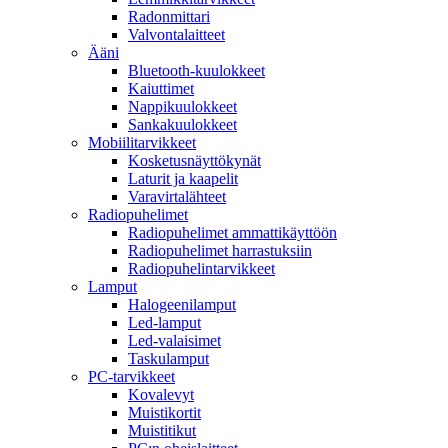
Radonmittari
Valvontalaitteet
Ääni
Bluetooth-kuulokkeet
Kaiuttimet
Nappikuulokkeet
Sankakuulokkeet
Mobiilitarvikkeet
Kosketusnäyttökynät
Laturit ja kaapelit
Varavirtalähteet
Radiopuhelimet
Radiopuhelimet ammattikäyttöön
Radiopuhelimet harrastuksiin
Radiopuhelintarvikkeet
Lamput
Halogeenilamput
Led-lamput
Led-valaisimet
Taskulamput
PC-tarvikkeet
Kovalevyt
Muistikortit
Muistitikut