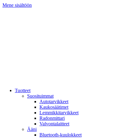
Mene sisältöön
Tuotteet
Suosituimmat
Autotarvikkeet
Kaukosäätimet
Lemmikkitarvikkeet
Radonmittari
Valvontalaitteet
Ääni
Bluetooth-kuulokkeet