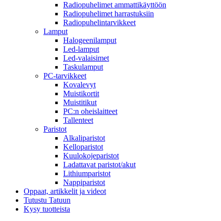
Radiopuhelimet ammattikäyttöön
Radiopuhelimet harrastuksiin
Radiopuhelintarvikkeet
Lamput
Halogeenilamput
Led-lamput
Led-valaisimet
Taskulamput
PC-tarvikkeet
Kovalevyt
Muistikortit
Muistitikut
PC:n oheislaitteet
Tallenteet
Paristot
Alkaliparistot
Kelloparistot
Kuulokojeparistot
Ladattavat paristot/akut
Lithiumparistot
Nappiparistot
Oppaat, artikkelit ja videot
Tutustu Tatuun
Kysy tuotteista