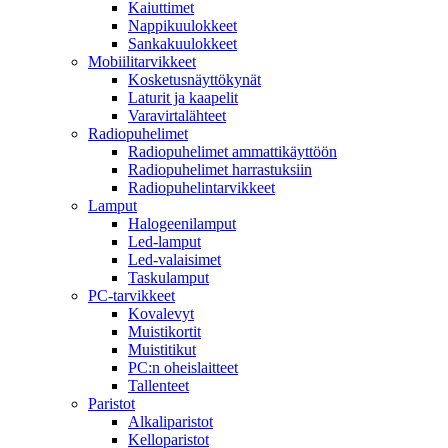
Kaiuttimet
Nappikuulokkeet
Sankakuulokkeet
Mobiilitarvikkeet
Kosketusnäyttökynät
Laturit ja kaapelit
Varavirtalähteet
Radiopuhelimet
Radiopuhelimet ammattikäyttöön
Radiopuhelimet harrastuksiin
Radiopuhelintarvikkeet
Lamput
Halogeenilamput
Led-lamput
Led-valaisimet
Taskulamput
PC-tarvikkeet
Kovalevyt
Muistikortit
Muistitikut
PC:n oheislaitteet
Tallenteet
Paristot
Alkaliparistot
Kelloparistot