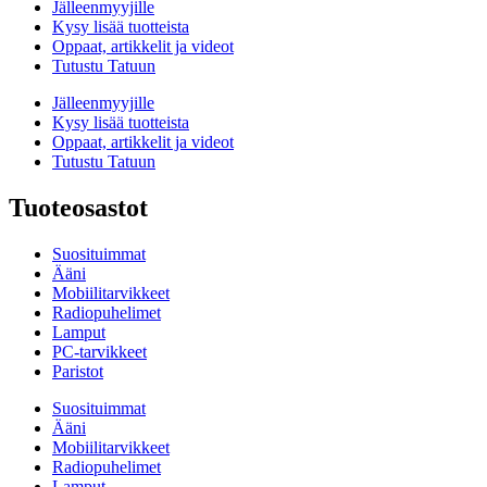
Jälleenmyyjille
Kysy lisää tuotteista
Oppaat, artikkelit ja videot
Tutustu Tatuun
Jälleenmyyjille
Kysy lisää tuotteista
Oppaat, artikkelit ja videot
Tutustu Tatuun
Tuoteosastot
Suosituimmat
Ääni
Mobiilitarvikkeet
Radiopuhelimet
Lamput
PC-tarvikkeet
Paristot
Suosituimmat
Ääni
Mobiilitarvikkeet
Radiopuhelimet
Lamput