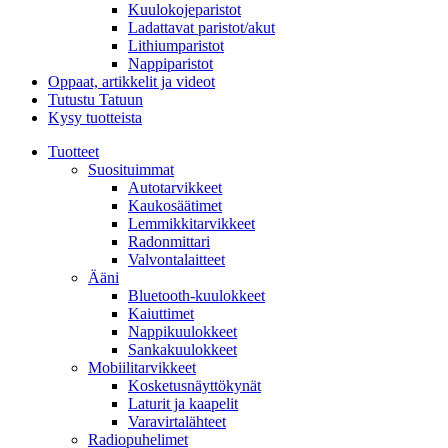
Kuulokojeparistot
Ladattavat paristot/akut
Lithiumparistot
Nappiparistot
Oppaat, artikkelit ja videot
Tutustu Tatuun
Kysy tuotteista
Tuotteet
Suosituimmat
Autotarvikkeet
Kaukosäätimet
Lemmikkitarvikkeet
Radonmittari
Valvontalaitteet
Ääni
Bluetooth-kuulokkeet
Kaiuttimet
Nappikuulokkeet
Sankakuulokkeet
Mobiilitarvikkeet
Kosketusnäyttökynät
Laturit ja kaapelit
Varavirtalähteet
Radiopuhelimet