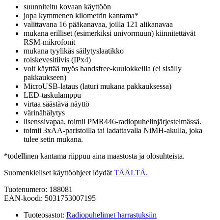
suunniteltu kovaan käyttöön
jopa kymmenen kilometrin kantama*
valittavana 16 pääkanavaa, joilla 121 alikanavaa
mukana erilliset (esimerkiksi univormuun) kiinnitettävät
RSM-mikrofonit
mukana tyylikäs säilytyslaatikko
roiskevesitiivis (IPx4)
voit käyttää myös handsfree-kuulokkeilla (ei sisälly
pakkaukseen)
MicroUSB-lataus (laturi mukana pakkauksessa)
LED-taskulamppu
virtaa säästävä näyttö
värinähälytys
lisenssivapaa, toimii PMR446-radiopuhelinjärjestelmässä.
toimii 3xAA-paristoilla tai ladattavalla NiMH-akulla, joka
tulee setin mukana.
*todellinen kantama riippuu aina maastosta ja olosuhteista.
Suomenkieliset käyttöohjeet löydät
TÄÄLTÄ.
Tuotenumero: 188081
EAN-koodi: 5031753007195
Tuoteosastot:
Radiopuhelimet harrastuksiin