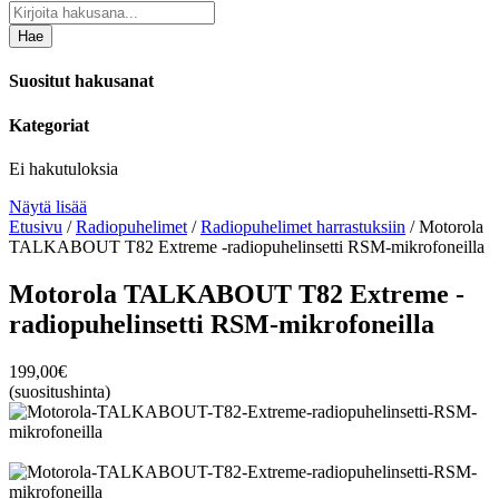
Hae
Suositut hakusanat
Kategoriat
Ei hakutuloksia
Näytä lisää
Etusivu
/
Radiopuhelimet
/
Radiopuhelimet harrastuksiin
/ Motorola
TALKABOUT T82 Extreme -radiopuhelinsetti RSM-mikrofoneilla
Motorola TALKABOUT T82 Extreme -
radiopuhelinsetti RSM-mikrofoneilla
199,00
€
(suositushinta)