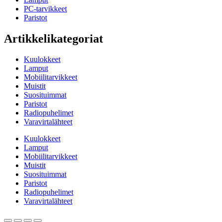
PC-tarvikkeet
Paristot
Artikkelikategoriat
Kuulokkeet
Lamput
Mobiilitarvikkeet
Muistit
Suosituimmat
Paristot
Radiopuhelimet
Varavirtalähteet
Kuulokkeet
Lamput
Mobiilitarvikkeet
Muistit
Suosituimmat
Paristot
Radiopuhelimet
Varavirtalähteet