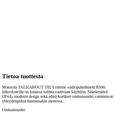
Tietoa tuottesta
Motorola TALKABOUT T82 Extreme -radiopuhelinsetti RSM-
mikrofoneilla on loistava valinta vaativaan käyttöön. Säänkestävä
(IPx4), moderni design sekä edistykselliset ominaisuudet varmistavat
yhteydenpidon huimassakin menossa.
Ominaisuudet: