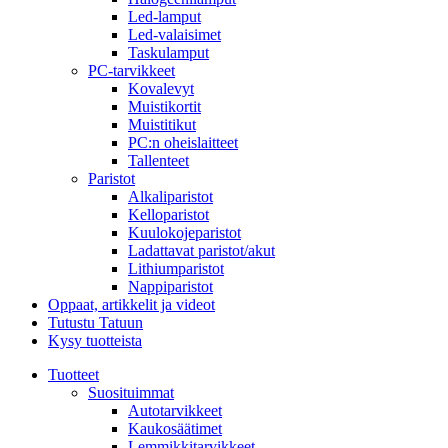
Led-lamput
Led-valaisimet
Taskulamput
PC-tarvikkeet
Kovalevyt
Muistikortit
Muistitikut
PC:n oheislaitteet
Tallenteet
Paristot
Alkaliparistot
Kelloparistot
Kuulokojeparistot
Ladattavat paristot/akut
Lithiumparistot
Nappiparistot
Oppaat, artikkelit ja videot
Tutustu Tatuun
Kysy tuotteista
Tuotteet
Suosituimmat
Autotarvikkeet
Kaukosäätimet
Lemmikkitarvikkeet