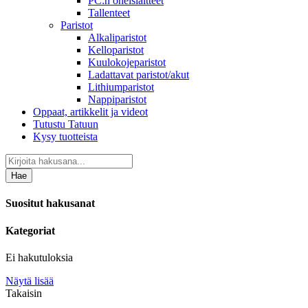
PC:n oheislaitteet
Tallenteet
Paristot
Alkaliparistot
Kelloparistot
Kuulokojeparistot
Ladattavat paristot/akut
Lithiumparistot
Nappiparistot
Oppaat, artikkelit ja videot
Tutustu Tatuun
Kysy tuotteista
Hae
Suositut hakusanat
Kategoriat
Ei hakutuloksia
Näytä lisää
Takaisin