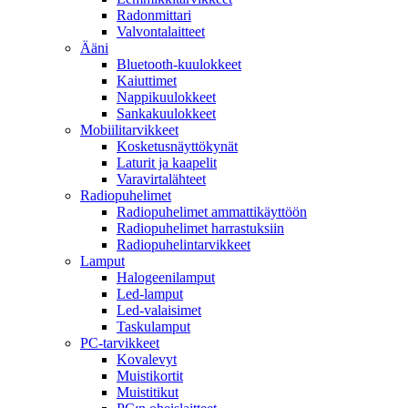
Radonmittari
Valvontalaitteet
Ääni
Bluetooth-kuulokkeet
Kaiuttimet
Nappikuulokkeet
Sankakuulokkeet
Mobiilitarvikkeet
Kosketusnäyttökynät
Laturit ja kaapelit
Varavirtalähteet
Radiopuhelimet
Radiopuhelimet ammattikäyttöön
Radiopuhelimet harrastuksiin
Radiopuhelintarvikkeet
Lamput
Halogeenilamput
Led-lamput
Led-valaisimet
Taskulamput
PC-tarvikkeet
Kovalevyt
Muistikortit
Muistitikut