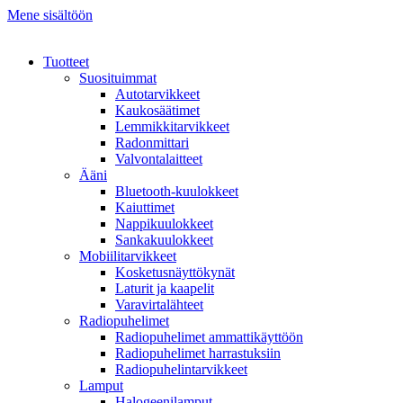
Mene sisältöön
Tuotteet
Suosituimmat
Autotarvikkeet
Kaukosäätimet
Lemmikkitarvikkeet
Radonmittari
Valvontalaitteet
Ääni
Bluetooth-kuulokkeet
Kaiuttimet
Nappikuulokkeet
Sankakuulokkeet
Mobiilitarvikkeet
Kosketusnäyttökynät
Laturit ja kaapelit
Varavirtalähteet
Radiopuhelimet
Radiopuhelimet ammattikäyttöön
Radiopuhelimet harrastuksiin
Radiopuhelintarvikkeet
Lamput
Halogeenilamput