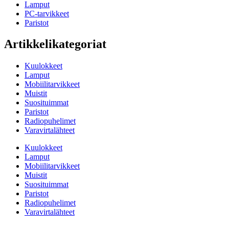
Lamput
PC-tarvikkeet
Paristot
Artikkelikategoriat
Kuulokkeet
Lamput
Mobiilitarvikkeet
Muistit
Suosituimmat
Paristot
Radiopuhelimet
Varavirtalähteet
Kuulokkeet
Lamput
Mobiilitarvikkeet
Muistit
Suosituimmat
Paristot
Radiopuhelimet
Varavirtalähteet