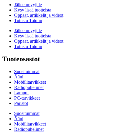
Jälleenmyyjille
Kysy lisää tuotteista
Oppaat, artikkelit ja videot
Tutustu Tatuun
Jälleenmyyjille
Kysy lisää tuotteista
Oppaat, artikkelit ja videot
Tutustu Tatuun
Tuoteosastot
Suosituimmat
Ääni
Mobiilitarvikkeet
Radiopuhelimet
Lamput
PC-tarvikkeet
Paristot
Suosituimmat
Ääni
Mobiilitarvikkeet
Radiopuhelimet